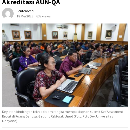
Akreditasi AUN-QA
Lenteraesai
18 Mei 2023
632 views
Kegiatan bimbingan teknis dalam rangka mempersiapkan submit Self Assesment
Report di Ruang Bangsa, Gedung Rektorat, Unud (Foto: Foto Dok Universitas
Udayana)