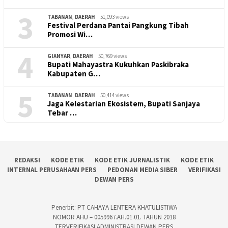
3
TABANAN
,
DAERAH
51,093 views
Festival Perdana Pantai Pangkung Tibah
Promosi Wi…
4
GIANYAR
,
DAERAH
50,769 views
Bupati Mahayastra Kukuhkan Paskibraka
Kabupaten G…
5
TABANAN
,
DAERAH
50,414 views
Jaga Kelestarian Ekosistem, Bupati Sanjaya
Tebar …
REDAKSI
KODE ETIK
KODE ETIK JURNALISTIK
KODE ETIK
INTERNAL PERUSAHAAN PERS
PEDOMAN MEDIA SIBER
VERIFIKASI
DEWAN PERS
Penerbit: PT CAHAYA LENTERA KHATULISTIWA
NOMOR AHU – 0059967.AH.01.01. TAHUN 2018
TERVERIFIKASI ADMINISTRASI DEWAN PERS