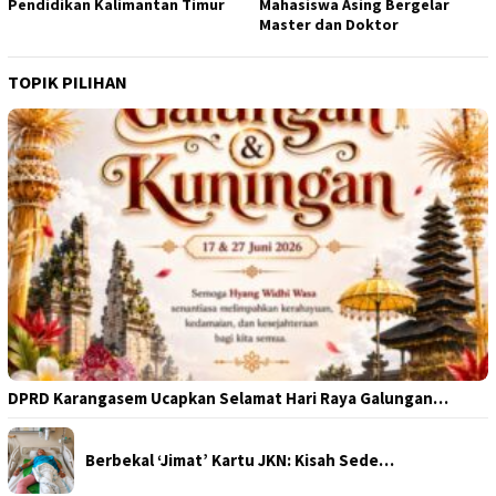
Pendidikan Kalimantan Timur
Mahasiswa Asing Bergelar
Master dan Doktor
TOPIK PILIHAN
DPRD Karangasem Ucapkan Selamat Hari Raya Galungan…
Berbekal ‘Jimat’ Kartu JKN: Kisah Sede…