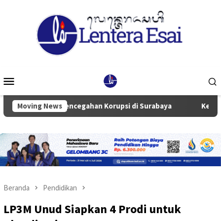
Loncat
ke
konten
Menu
Mobile
 dan Pencegahan Korupsi di Surabaya
Moving News
Ketua Komisi III D
Beranda
Pendidikan
LP3M Unud Siapkan 4 Prodi untuk