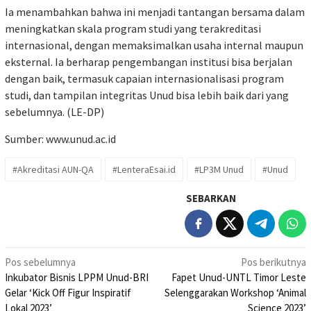
Ia menambahkan bahwa ini menjadi tantangan bersama dalam
meningkatkan skala program studi yang terakreditasi
internasional, dengan memaksimalkan usaha internal maupun
eksternal. Ia berharap pengembangan institusi bisa berjalan
dengan baik, termasuk capaian internasionalisasi program
studi, dan tampilan integritas Unud bisa lebih baik dari yang
sebelumnya. (LE-DP)
Sumber:
www.unud.ac.id
#Akreditasi AUN-QA
#LenteraEsai.id
#LP3M Unud
#Unud
SEBARKAN
Navigasi
Pos sebelumnya
Pos berikutnya
Inkubator Bisnis LPPM Unud-BRI
Fapet Unud-UNTL Timor Leste
pos
Gelar ‘Kick Off Figur Inspiratif
Selenggarakan Workshop ‘Animal
Lokal 2023’
Science 2023’