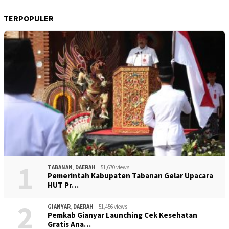
TERPOPULER
1
TABANAN
,
DAERAH
51,670 views
Pemerintah Kabupaten Tabanan Gelar Upacara
HUT Pr…
2
GIANYAR
,
DAERAH
51,456 views
Pemkab Gianyar Launching Cek Kesehatan
Gratis Ana…