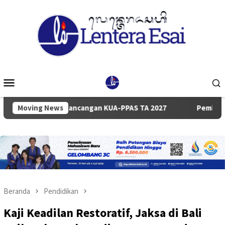
Loncat
ke
konten
Menu
Mobile
aian Rancangan KUA-PPAS TA 2027
Moving News
Pemkab dan DPRD Badu
Beranda
Pendidikan
Kaji Keadilan Restoratif, Jaksa di Bali