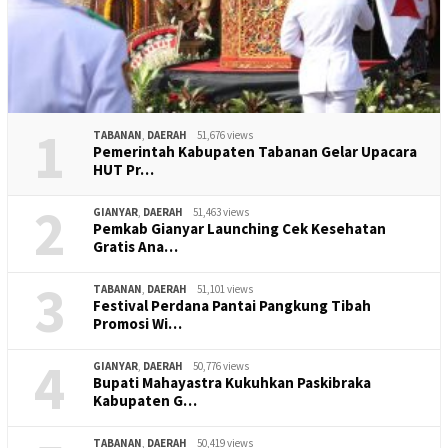
1
TABANAN
,
DAERAH
51,676 views
Pemerintah Kabupaten Tabanan Gelar Upacara
HUT Pr…
2
GIANYAR
,
DAERAH
51,463 views
Pemkab Gianyar Launching Cek Kesehatan
Gratis Ana…
3
TABANAN
,
DAERAH
51,101 views
Festival Perdana Pantai Pangkung Tibah
Promosi Wi…
4
GIANYAR
,
DAERAH
50,776 views
Bupati Mahayastra Kukuhkan Paskibraka
Kabupaten G…
TABANAN
,
DAERAH
50,419 views