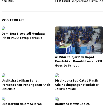
dari BKN
FEB Unud Berpredikat Cumlaude
POS TERKAIT
Demi Dua Siswa, Ali Menjaga
Pintu PAUD Tetap Terbuka
45 Ribu Pelajar Bali Dapat
Pendidikan Pemilih Lewat KPU
Goes to School
Undiksha Jadikan Bangli
Disdikpora Bali Catat Masih
Percontohan Penanganan Anak
Ada Ketimpangan Pendaftar
Disleksia
Jalur Domisili
Dua Kartini dalam Sejarah
Undiksha Mewisuda 24