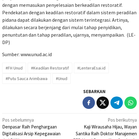
dengan memasukan penyelesaian berkeadilan restoratif.
Pendekatan dengan keadilan restoratif dalam sistem peradilan
pidana dapat dilakukan dengan sistem terintegrasi. Artinya,
dilakukan secara berjenjang dari mulai tahap penyidikan,
penuntutan dan tahap peradilan, ujarnya, menyampaikan. (LE-
DP)
Sumber:
www.unud.ac.id
#FH Unud
#Keadilan Restoratif
#LenteraEsai.id
#Putu Sauca Arimbawa
#Unud
SEBARKAN
Navigasi
Pos sebelumnya
Pos berikutnya
Denpasar Raih Penghargaan
Kaji Wirausaha Hijau, Wayan
pos
Digitalisasi Arsip Kepegawaian
Santika Raih Doktor Manajemen