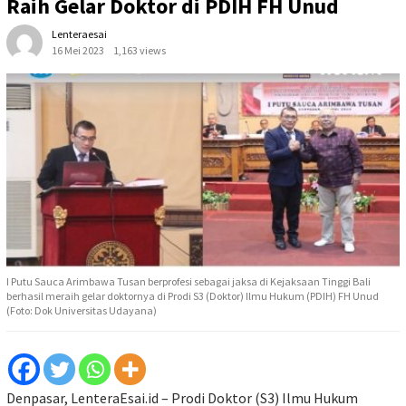
Raih Gelar Doktor di PDIH FH Unud
Lenteraesai
16 Mei 2023
1,163 views
I Putu Sauca Arimbawa Tusan berprofesi sebagai jaksa di Kejaksaan Tinggi Bali
berhasil meraih gelar doktornya di Prodi S3 (Doktor) Ilmu Hukum (PDIH) FH Unud
(Foto: Dok Universitas Udayana)
Denpasar, LenteraEsai.id – Prodi Doktor (S3) Ilmu Hukum