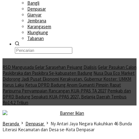
Bangli
Denpasar
Gianyar
Jembrana
Karangasem
Klungkung
Tabanan
Moving News
RSD Mangusada Gelar Sarasehan Pejuang Dialisis
Gelar Pasukan Calon
Paskibraka dan Paskibra Se-kabupaten Badung
Nusa Dua Eco Market
Didorong Jadi Pusat Ekonomi Kerakyatan, Gubernur Koster: UMKM
Harus Laku
Ketua DPRD Badung Anom Gumanti Pimpin Rapat
Paripurna Penyampaian Rancangan KUA-PPAS TA 2027
Pemkab dan
DPRD Badung Sepakati KUA-PPAS 2027, Belanja Daerah Tembus
Rp14,2 Triliun
Beranda
Denpasar
Ny Antari Jaya Negara Kukuhkan 46 Bunda
Literasi Kecamatan dan Desa se-Kota Denpasar