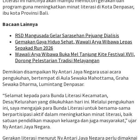
Literasi ini nantinya akan mampu memotori gerakan dan
program guna meningkatkan minat literasi di Kota Denpasar,
ibu kota Provinsi Bali.
Bacaan Lainnya
RSD Mangusada Gelar Sarasehan Pejuang Dialisis
Gemakan Gaya Hidup Sehat, Wawali Arya Wibawa Lepas
Sepakad Run 2026
Wawali Arya Wibawa Buka Mel Tanjung Kite Festival XVII,
Dorong Pelestarian Tradisi Melayangan
Demikian disampaikan Ny Antari Jaya Negara usai acara
pengukuhan, bertempat di Aula Sewaka Mahottama, Graha
Sewaka Dharma, Lumintang Denpasar.
“Selamat kepada para Bunda Literasi Kecamatan,
Desa/Kelurahan yang dikukuhkan hari ini. Melalui pengukuhan
ini, saya mengajak para Bunda Literasi untuk bersama-sama
berpartisipasi aktif dalam meningkatkan minat literasi, baik
satuan pendidikan maupun keluarga dan juga masyarakat,” ujar
Ny Antari Jaya Negara.
Gerakan literasi menurut Ny Antari Jaya Negara perlu dimaknai