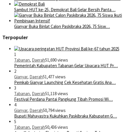
Sambut HUT ke-25, Demokrat Bali Gelar Bersih Panta…
Gianyar Buka Binlat Calon Paskibraka 2026, 75 Sisw…
Terpopuler
1
Tabanan
,
Daerah
51,690 views
Pemerintah Kabupaten Tabanan Gelar Upacara HUT Pr…
2
Gianyar
,
Daerah
51,477 views
Pemkab Gianyar Launching Cek Kesehatan Gratis Ana…
3
Tabanan
,
Daerah
51,118 views
Festival Perdana Pantai Pangkung Tibah Promosi Wi…
4
Gianyar
,
Daerah
50,794 views
Bupati Mahayastra Kukuhkan Paskibraka Kabupaten G…
5
Tabanan
,
Daerah
50,436 views