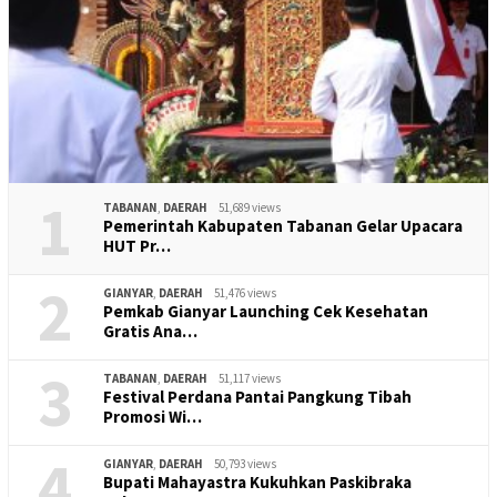
1
TABANAN
,
DAERAH
51,689 views
Pemerintah Kabupaten Tabanan Gelar Upacara
HUT Pr…
2
GIANYAR
,
DAERAH
51,476 views
Pemkab Gianyar Launching Cek Kesehatan
Gratis Ana…
3
TABANAN
,
DAERAH
51,117 views
Festival Perdana Pantai Pangkung Tibah
Promosi Wi…
4
GIANYAR
,
DAERAH
50,793 views
Bupati Mahayastra Kukuhkan Paskibraka