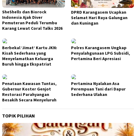
SheShells dan Biorock
DPRD Karangasem Ucapkan
Indonesia Ajak Diver
Selamat Hari Raya Galungan
Pemuteran Peduli Terumbu
dan Kuningan
Karang Lewat Coral Talks 2026
Berbekal ‘Jimat’ Kartu JKN:
Polres Karangasem Ungkap
Kisah Sederhana yang
Penyalahgunaan LPG Subsidi,
Menyelamatkan Keluarga
Pertamina Beri Apresiasi
Buruh hingga Ekspatriat
Penataan Kawasan Tuntas,
Pertamina Nyalakan Asa
Gubernur Koster Genjot
Perempuan Tani dari Dapur
Restorasi Parahyangan
Sederhana Ulakan
Besakih Secara Menyeluruh
TOPIK PILIHAN