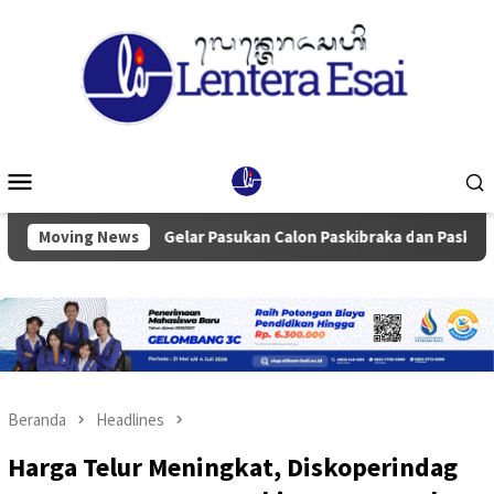
Loncat
ke
konten
Menu
Mobile
s
Moving News
Gelar Pasukan Calon Paskibraka dan Paskibra Se-kabu
Beranda
Headlines
Harga Telur Meningkat, Diskoperindag