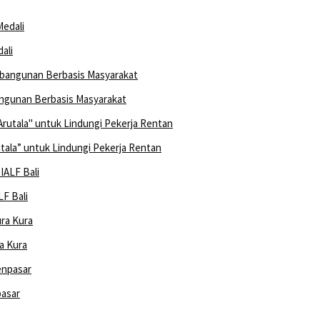
ali
ngunan Berbasis Masyarakat
ala” untuk Lindungi Pekerja Rentan
F Bali
a Kura
pasar