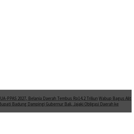
A-PPAS 2027, Belanja Daerah Tembus Rp14,2 Triliun
Wabup Bagus Alit
Bupati Badung Dampingi Gubernur Bali, Jajaki Obligasi Daerah ke