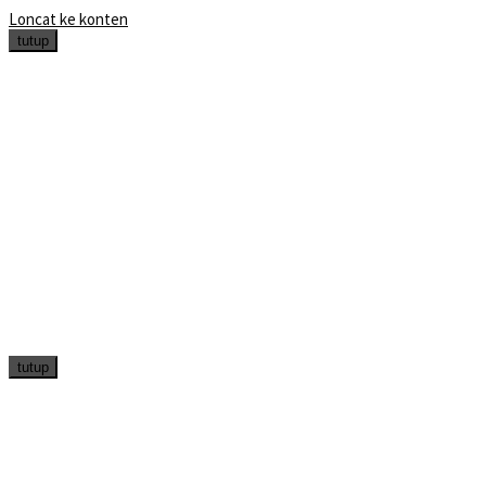
Loncat ke konten
tutup
tutup