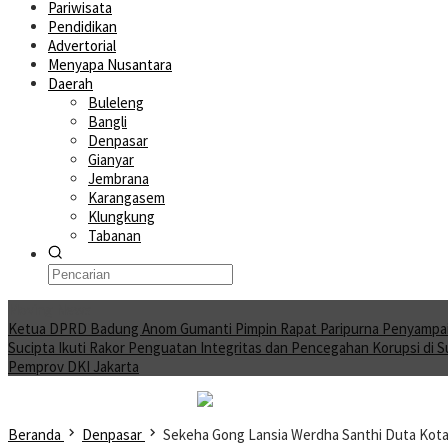
Pariwisata
Pendidikan
Advertorial
Menyapa Nusantara
Daerah
Buleleng
Bangli
Denpasar
Gianyar
Jembrana
Karangasem
Klungkung
Tabanan
Moving News
Ketua DPRD Badung Anom Gumanti Pimpin Rapat Paripurna Penyampa
Sucipta Ikuti Rakor Penguatan Integritas dan Pencegahan Korupsi di 
Pemprov DKI Jakarta
Beranda
Denpasar
Sekeha Gong Lansia Werdha Santhi Duta Kota