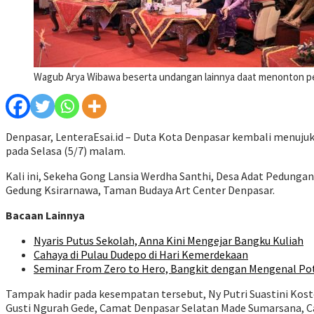
Wagub Arya Wibawa beserta undangan lainnya daat menonton pe
Denpasar, LenteraEsai.id – Duta Kota Denpasar kembali menujuk
pada Selasa (5/7) malam.
Kali ini, Sekeha Gong Lansia Werdha Santhi, Desa Adat Pedung
Gedung Ksirarnawa, Taman Budaya Art Center Denpasar.
Bacaan Lainnya
Nyaris Putus Sekolah, Anna Kini Mengejar Bangku Kuliah
Cahaya di Pulau Dudepo di Hari Kemerdekaan
Seminar From Zero to Hero, Bangkit dengan Mengenal Pot
Tampak hadir pada kesempatan tersebut, Ny Putri Suastini Koste
Gusti Ngurah Gede, Camat Denpasar Selatan Made Sumarsana, Ca