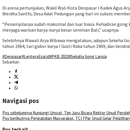
Di arena pertunjukan, Wakil Wali Kota Denpasar I Kadek Agus A
Werdha Santhi, Desa Adat Pedungan yang hari ini sukses membe
“Penampilanya sudah maksimal dan luar biasa. Kehadiran gong 
menjaga warisan karya-karya besar seniman Bali,” ucapnya.
Selebihnya Wawali Arya Wibawa mengatakan, adapun Sekeha Gong
tahun 1964, tari gabor karya I Gusti Raka tahun 1969, dan Sendra
#Denpasar
#LenteraEsai.id
#PKB 2022
#Sekaha Gong Lansia
Sebarkan
Navigasi pos
Pos sebelumnya
Kunjungi Unsrat, Tim Juru Bicara Rektor Unud Peroleh
Pos berikutnya
Pengabdian Masyarakat, TCI FPar Unud Gelar Pelatiha
Pos terkait