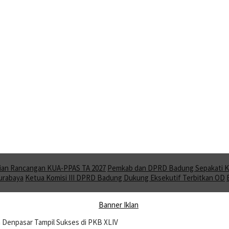
ian Rancangan KUA-PPAS TA 2027
Pemkab dan DPRD Badung Sepakati KU
Surabaya
Ketua Komisi III DPRD Badung Dukung Eksekutif Terbitkan OD
 Denpasar Tampil Sukses di PKB XLIV