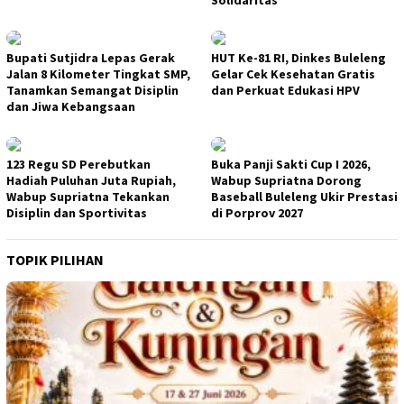
Solidaritas
Bupati Sutjidra Lepas Gerak
HUT Ke-81 RI, Dinkes Buleleng
Jalan 8 Kilometer Tingkat SMP,
Gelar Cek Kesehatan Gratis
Tanamkan Semangat Disiplin
dan Perkuat Edukasi HPV
dan Jiwa Kebangsaan
123 Regu SD Perebutkan
Buka Panji Sakti Cup I 2026,
Hadiah Puluhan Juta Rupiah,
Wabup Supriatna Dorong
Wabup Supriatna Tekankan
Baseball Buleleng Ukir Prestasi
Disiplin dan Sportivitas
di Porprov 2027
TOPIK PILIHAN