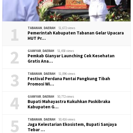
1
TABANAN
,
DAERAH
51,672 views
Pemerintah Kabupaten Tabanan Gelar Upacara
HUT Pr…
2
GIANYAR
,
DAERAH
51,458 views
Pemkab Gianyar Launching Cek Kesehatan
Gratis Ana…
3
TABANAN
,
DAERAH
51,096 views
Festival Perdana Pantai Pangkung Tibah
Promosi Wi…
4
GIANYAR
,
DAERAH
50,772 views
Bupati Mahayastra Kukuhkan Paskibraka
Kabupaten G…
5
TABANAN
,
DAERAH
50,416 views
Jaga Kelestarian Ekosistem, Bupati Sanjaya
Tebar …