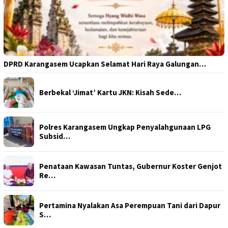
DPRD Karangasem Ucapkan Selamat Hari Raya Galungan…
Berbekal ‘Jimat’ Kartu JKN: Kisah Sede…
Polres Karangasem Ungkap Penyalahgunaan LPG
Subsid…
Penataan Kawasan Tuntas, Gubernur Koster Genjot
Re…
Pertamina Nyalakan Asa Perempuan Tani dari Dapur
S…