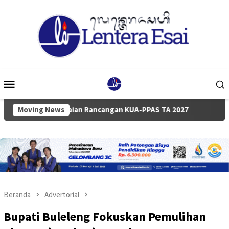
Loncat
ke
konten
Menu
Mobile
yampaian Rancangan KUA-PPAS TA 2027
Moving News
Pemkab dan DPRD 
Beranda
Advertorial
Bupati Buleleng Fokuskan Pemulihan