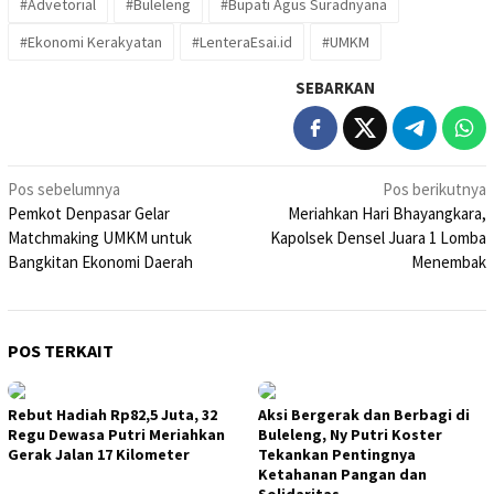
#Advetorial
#Buleleng
#Bupati Agus Suradnyana
#Ekonomi Kerakyatan
#LenteraEsai.id
#UMKM
SEBARKAN
Navigasi
Pos sebelumnya
Pos berikutnya
Pemkot Denpasar Gelar
Meriahkan Hari Bhayangkara,
pos
Matchmaking UMKM untuk
Kapolsek Densel Juara 1 Lomba
Bangkitan Ekonomi Daerah
Menembak
POS TERKAIT
Rebut Hadiah Rp82,5 Juta, 32
Aksi Bergerak dan Berbagi di
Regu Dewasa Putri Meriahkan
Buleleng, Ny Putri Koster
Gerak Jalan 17 Kilometer
Tekankan Pentingnya
Ketahanan Pangan dan