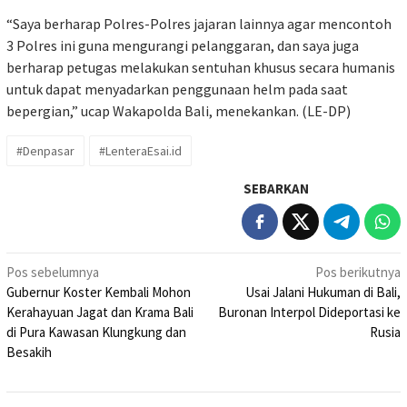
“Saya berharap Polres-Polres jajaran lainnya agar mencontoh
3 Polres ini guna mengurangi pelanggaran, dan saya juga
berharap petugas melakukan sentuhan khusus secara humanis
untuk dapat menyadarkan penggunaan helm pada saat
bepergian,” ucap Wakapolda Bali, menekankan. (LE-DP)
#Denpasar
#LenteraEsai.id
SEBARKAN
Navigasi
Pos sebelumnya
Pos berikutnya
Gubernur Koster Kembali Mohon
Usai Jalani Hukuman di Bali,
pos
Kerahayuan Jagat dan Krama Bali
Buronan Interpol Dideportasi ke
di Pura Kawasan Klungkung dan
Rusia
Besakih