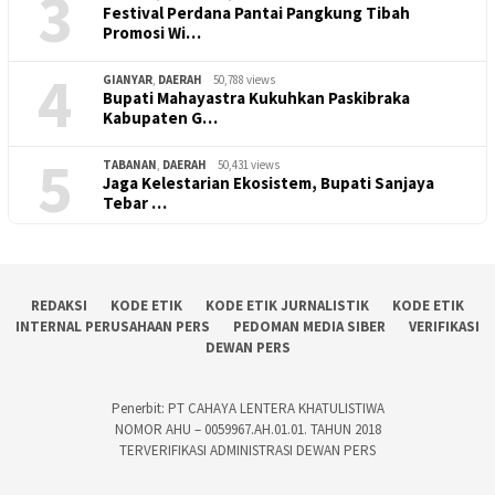
3
Festival Perdana Pantai Pangkung Tibah
Promosi Wi…
4
GIANYAR
,
DAERAH
50,788 views
Bupati Mahayastra Kukuhkan Paskibraka
Kabupaten G…
5
TABANAN
,
DAERAH
50,431 views
Jaga Kelestarian Ekosistem, Bupati Sanjaya
Tebar …
REDAKSI
KODE ETIK
KODE ETIK JURNALISTIK
KODE ETIK
INTERNAL PERUSAHAAN PERS
PEDOMAN MEDIA SIBER
VERIFIKASI
DEWAN PERS
Penerbit: PT CAHAYA LENTERA KHATULISTIWA
NOMOR AHU – 0059967.AH.01.01. TAHUN 2018
TERVERIFIKASI ADMINISTRASI DEWAN PERS