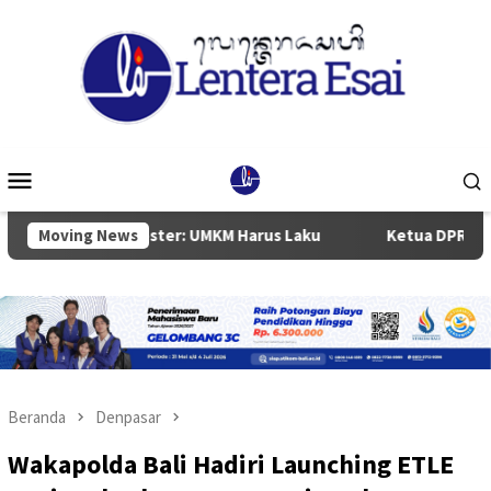
Loncat
ke
konten
Menu
Mobile
ur Koster: UMKM Harus Laku
Moving News
Ketua DPRD Badung Anom Gum
Beranda
Denpasar
Wakapolda Bali Hadiri Launching ETLE