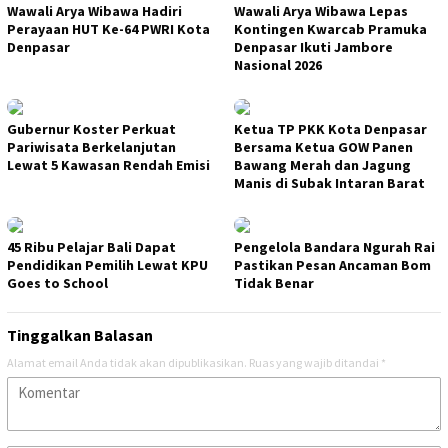
Wawali Arya Wibawa Hadiri
Wawali Arya Wibawa Lepas
Perayaan HUT Ke-64 PWRI Kota
Kontingen Kwarcab Pramuka
Denpasar
Denpasar Ikuti Jambore
Nasional 2026
Gubernur Koster Perkuat
Ketua TP PKK Kota Denpasar
Pariwisata Berkelanjutan
Bersama Ketua GOW Panen
Lewat 5 Kawasan Rendah Emisi
Bawang Merah dan Jagung
Manis di Subak Intaran Barat
45 Ribu Pelajar Bali Dapat
Pengelola Bandara Ngurah Rai
Pendidikan Pemilih Lewat KPU
Pastikan Pesan Ancaman Bom
Goes to School
Tidak Benar
Tinggalkan Balasan
Alamat email Anda tidak akan dipublikasikan.
Ruas yang wajib ditandai
*