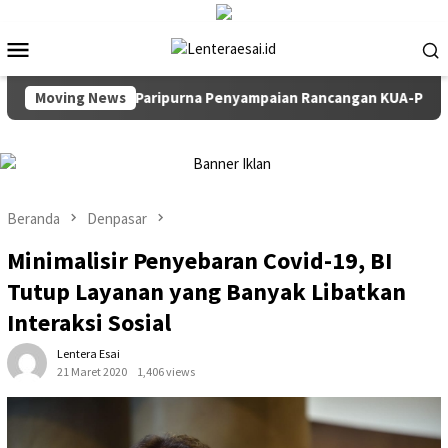
Loncat
ke
Menu
konten
Mobile
impin Rapat Paripurna Penyampaian Rancangan KUA-PPAS TA 202
Moving News
Beranda
Denpasar
Minimalisir Penyebaran Covid-19, BI
Tutup Layanan yang Banyak Libatkan
Interaksi Sosial
Lentera Esai
21 Maret 2020
1,406 views