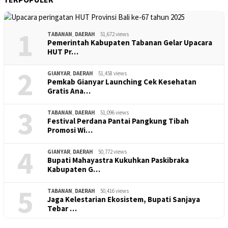
1
TABANAN
,
DAERAH
51,672 views
Pemerintah Kabupaten Tabanan Gelar Upacara
HUT Pr…
2
GIANYAR
,
DAERAH
51,458 views
Pemkab Gianyar Launching Cek Kesehatan
Gratis Ana…
3
TABANAN
,
DAERAH
51,096 views
Festival Perdana Pantai Pangkung Tibah
Promosi Wi…
4
GIANYAR
,
DAERAH
50,772 views
Bupati Mahayastra Kukuhkan Paskibraka
Kabupaten G…
5
TABANAN
,
DAERAH
50,416 views
Jaga Kelestarian Ekosistem, Bupati Sanjaya
Tebar …