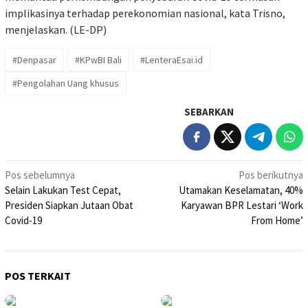
implikasinya terhadap perekonomian nasional, kata Trisno,
menjelaskan. (LE-DP)
#Denpasar
#KPwBI Bali
#LenteraEsai.id
#Pengolahan Uang khusus
SEBARKAN
Navigasi
Pos sebelumnya
Pos berikutnya
Selain Lakukan Test Cepat,
Utamakan Keselamatan, 40%
pos
Presiden Siapkan Jutaan Obat
Karyawan BPR Lestari ‘Work
Covid-19
From Home’
POS TERKAIT