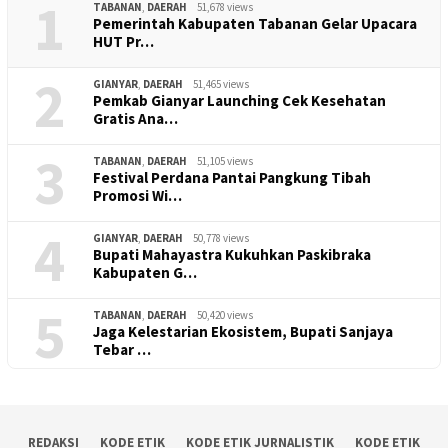
1
TABANAN
,
DAERAH
51,678 views
Pemerintah Kabupaten Tabanan Gelar Upacara
HUT Pr…
2
GIANYAR
,
DAERAH
51,465 views
Pemkab Gianyar Launching Cek Kesehatan
Gratis Ana…
3
TABANAN
,
DAERAH
51,105 views
Festival Perdana Pantai Pangkung Tibah
Promosi Wi…
4
GIANYAR
,
DAERAH
50,778 views
Bupati Mahayastra Kukuhkan Paskibraka
Kabupaten G…
5
TABANAN
,
DAERAH
50,420 views
Jaga Kelestarian Ekosistem, Bupati Sanjaya
Tebar …
REDAKSI
KODE ETIK
KODE ETIK JURNALISTIK
KODE ETIK