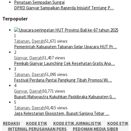
DPRD Gianyar Sampaikan Raperda Inisiatif Tentang P…
Terpopuler
1
Tabanan
,
Daerah
51,671 views
Pemerintah Kabupaten Tabanan Gelar Upacara HUT Pr…
2
Gianyar
,
Daerah
51,457 views
Pemkab Gianyar Launching Cek Kesehatan Gratis Ana…
3
Tabanan
,
Daerah
51,095 views
Festival Perdana Pantai Pangkung Tibah Promosi Wi…
4
Gianyar
,
Daerah
50,771 views
Bupati Mahayastra Kukuhkan Paskibraka Kabupaten G…
5
Tabanan
,
Daerah
50,415 views
Jaga Kelestarian Ekosistem, Bupati Sanjaya Tebar …
REDAKSI
KODE ETIK
KODE ETIK JURNALISTIK
KODE ETIK
INTERNAL PERUSAHAAN PERS
PEDOMAN MEDIA SIBER