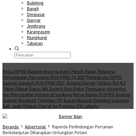
Buleleng
Bangli
Denpasar
Gianyar
Jembrana
Karangasem
Klungkung
Tabanan
Moving News
Ketua DPRD Badung Anom Gumanti Pimpin Rapat Paripurna
Penyampaian Rancangan KUA-PPAS TA 2027
Pemkab dan DPRD
Badung Sepakati KUA-PPAS 2027, Belanja Daerah Tembus Rp14,2
Triliun
Wabup Bagus Alit Sucipta Ikuti Rakor Penguatan Integritas
dan Pencegahan Korupsi di Surabaya
Ketua Komisi III DPRD Badung
Dukung Eksekutif Terbitkan OD
Bupati Badung Dampingi Gubernur
Bali, Jajaki Obligasi Daerah ke Pemprov DKI Jakarta
Beranda
Advertorial
Raperda Perlindungan Pertanian
Berkelanjutan Diharapkan Untungkan Petani