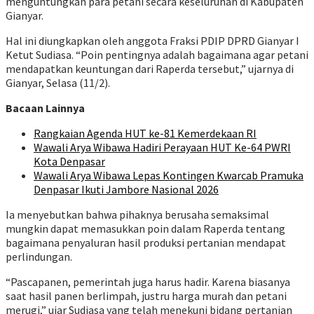
menguntungkan para petani secara keseluruhan di Kabupaten
Gianyar.
Hal ini diungkapkan oleh anggota Fraksi PDIP DPRD Gianyar I
Ketut Sudiasa. “Poin pentingnya adalah bagaimana agar petani
mendapatkan keuntungan dari Raperda tersebut,” ujarnya di
Gianyar, Selasa (11/2).
Bacaan Lainnya
Rangkaian Agenda HUT ke-81 Kemerdekaan RI
Wawali Arya Wibawa Hadiri Perayaan HUT Ke-64 PWRI
Kota Denpasar
Wawali Arya Wibawa Lepas Kontingen Kwarcab Pramuka
Denpasar Ikuti Jambore Nasional 2026
Ia menyebutkan bahwa pihaknya berusaha semaksimal
mungkin dapat memasukkan poin dalam Raperda tentang
bagaimana penyaluran hasil produksi pertanian mendapat
perlindungan.
“Pascapanen, pemerintah juga harus hadir. Karena biasanya
saat hasil panen berlimpah, justru harga murah dan petani
merugi,” ujar Sudiasa yang telah menekuni bidang pertanian