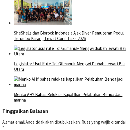
SheShells dan Biorock Indonesia Ajak Diver Pemuteran Peduli
Terumbu Karang Lewat Coral Talks 2026
Legislator Usul Rute Tol Gilimanuk-Mengwi Diubah Lewati Bali
Utara
Menko AHY Bahas Relokasi Kapal Ikan Pelabuhan Benoa Jadi
marina
Tinggalkan Balasan
Alamat email Anda tidak akan dipublikasikan.
Ruas yang wajib ditandai
*