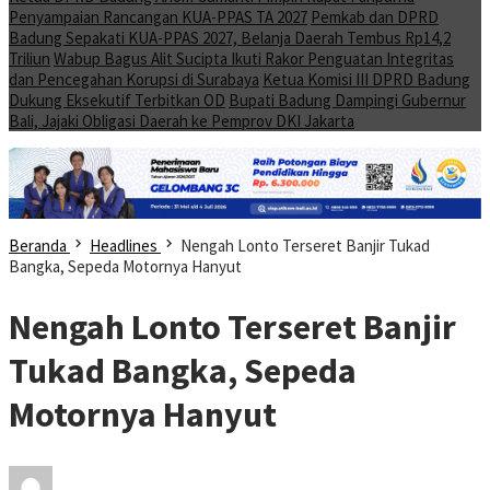
Penyampaian Rancangan KUA-PPAS TA 2027
Pemkab dan DPRD
Badung Sepakati KUA-PPAS 2027, Belanja Daerah Tembus Rp14,2
Triliun
Wabup Bagus Alit Sucipta Ikuti Rakor Penguatan Integritas
dan Pencegahan Korupsi di Surabaya
Ketua Komisi III DPRD Badung
Dukung Eksekutif Terbitkan OD
Bupati Badung Dampingi Gubernur
Bali, Jajaki Obligasi Daerah ke Pemprov DKI Jakarta
Beranda
Headlines
Nengah Lonto Terseret Banjir Tukad
Bangka, Sepeda Motornya Hanyut
Nengah Lonto Terseret Banjir
Tukad Bangka, Sepeda
Motornya Hanyut