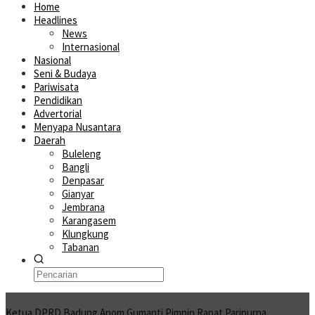
Home
Headlines
News
Internasional
Nasional
Seni & Budaya
Pariwisata
Pendidikan
Advertorial
Menyapa Nusantara
Daerah
Buleleng
Bangli
Denpasar
Gianyar
Jembrana
Karangasem
Klungkung
Tabanan
Moving News
Ketua DPRD Badung Anom Gumanti Pimpin Rapat Paripurna