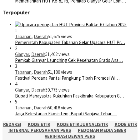
Memeriahkan HUT Ke-81 RI, Pemkab Gianyar Gelar Lom…
Terpopuler
1
Tabanan
,
Daerah
51,675 views
Pemerintah Kabupaten Tabanan Gelar Upacara HUT Pr…
2
Gianyar
,
Daerah
51,462 views
Pemkab Gianyar Launching Cek Kesehatan Gratis Ana…
3
Tabanan
,
Daerah
51,100 views
Festival Perdana Pantai Pangkung Tibah Promosi Wi…
4
Gianyar
,
Daerah
50,775 views
Bupati Mahayastra Kukuhkan Paskibraka Kabupaten G…
5
Tabanan
,
Daerah
50,418 views
Jaga Kelestarian Ekosistem, Bupati Sanjaya Tebar …
REDAKSI
KODE ETIK
KODE ETIK JURNALISTIK
KODE ETIK
INTERNAL PERUSAHAAN PERS
PEDOMAN MEDIA SIBER
VERIFIKASI DEWAN PERS