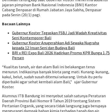
jajaran pimpinan Bank Nasional Indonesia (BNI) Kantor
Cabang Denpasar di Rumah Jabatan Jaya Sabha, Denpasar
pada Senin (20/1) pagi.
Bacaan Lainnya
Gubernur Koster Tegaskan FSBJ Jadi Wadah Kreativitas
Seni Kontemporer Bali
Gubernur Koster Anugerahkan Adi Sewaka Nugraha
kepada 12 Insan Seni dan Budaya Bali
BRI x REI Expo Bali 2026 Hadirkan Promo KPR Bunga 1,75
Persen
“Kualitas tanah, air dan alam Bali ini belakangan terus
menurun. Indikasinya banyak biota yang mati. Kunang-kunang,
kakul, belut, sudah susah ditemui sekarang. Untuk itu perlu
diperbaiki agar sehat kembali alam Bali,” ujar Gubernur
Koster.
Alumnus ITB Bandung ini menyebut salah satunya Peraturan
Daerah Provinsi Bali Nomor 8 Tahun 2019 tentang Sistem
Pertanian Organik, yang secara tidak langsung juga berupaya
mengurangi dampak bahan kimia terhadap tanah dan air.