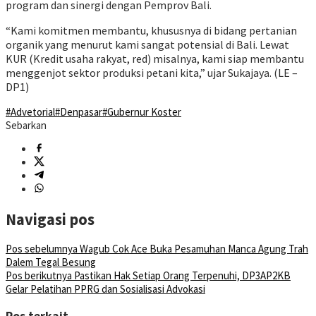
program dan sinergi dengan Pemprov Bali.
“Kami komitmen membantu, khususnya di bidang pertanian
organik yang menurut kami sangat potensial di Bali. Lewat
KUR (Kredit usaha rakyat, red) misalnya, kami siap membantu
menggenjot sektor produksi petani kita,” ujar Sukajaya. (LE –
DP1)
#Advetorial
#Denpasar
#Gubernur Koster
Sebarkan
Navigasi pos
Pos sebelumnya
Wagub Cok Ace Buka Pesamuhan Manca Agung Trah
Dalem Tegal Besung
Pos berikutnya
Pastikan Hak Setiap Orang Terpenuhi, DP3AP2KB
Gelar Pelatihan PPRG dan Sosialisasi Advokasi
Pos terkait