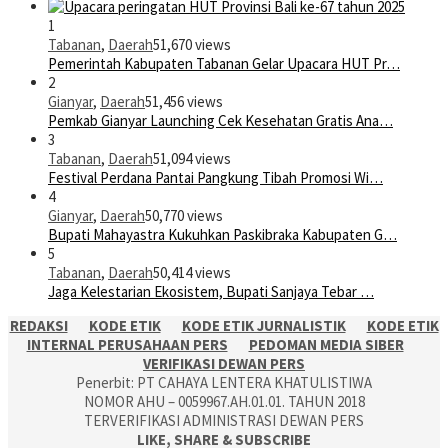
1
Tabanan
,
Daerah
51,670 views
Pemerintah Kabupaten Tabanan Gelar Upacara HUT Pr…
2
Gianyar
,
Daerah
51,456 views
Pemkab Gianyar Launching Cek Kesehatan Gratis Ana…
3
Tabanan
,
Daerah
51,094 views
Festival Perdana Pantai Pangkung Tibah Promosi Wi…
4
Gianyar
,
Daerah
50,770 views
Bupati Mahayastra Kukuhkan Paskibraka Kabupaten G…
5
Tabanan
,
Daerah
50,414 views
Jaga Kelestarian Ekosistem, Bupati Sanjaya Tebar …
REDAKSI
KODE ETIK
KODE ETIK JURNALISTIK
KODE ETIK
INTERNAL PERUSAHAAN PERS
PEDOMAN MEDIA SIBER
VERIFIKASI DEWAN PERS
Penerbit: PT CAHAYA LENTERA KHATULISTIWA
NOMOR AHU – 0059967.AH.01.01. TAHUN 2018
TERVERIFIKASI ADMINISTRASI DEWAN PERS
LIKE, SHARE & SUBSCRIBE