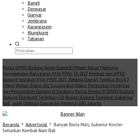
Bangli
Denpasar
Gianyar
Jembrana
Karangasem
Klungkung
Tabanan
Moving News
Ketua DPRD Badung Anom Gumanti Pimpin Rapat Paripurna
Penyampaian Rancangan KUA-PPAS TA 2027
Pemkab dan DPRD
Badung Sepakati KUA-PPAS 2027, Belanja Daerah Tembus Rp14,2
Triliun
Wabup Bagus Alit Sucipta Ikuti Rakor Penguatan Integritas
dan Pencegahan Korupsi di Surabaya
Ketua Komisi III DPRD Badung
Dukung Eksekutif Terbitkan OD
Bupati Badung Dampingi Gubernur
Bali, Jajaki Obligasi Daerah ke Pemprov DKI Jakarta
Beranda
Advertorial
Banyak Biota Mati, Gubenur Koster:
Sehatkan Kembali Alam Bali