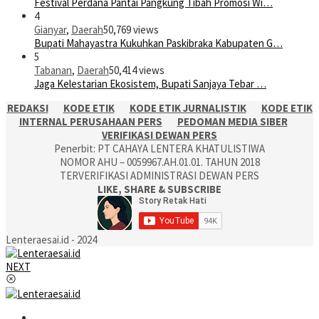
Festival Perdana Pantai Pangkung Tibah Promosi Wi…
4
Gianyar
,
Daerah
50,769 views
Bupati Mahayastra Kukuhkan Paskibraka Kabupaten G…
5
Tabanan
,
Daerah
50,414 views
Jaga Kelestarian Ekosistem, Bupati Sanjaya Tebar …
REDAKSI
KODE ETIK
KODE ETIK JURNALISTIK
KODE ETIK
INTERNAL PERUSAHAAN PERS
PEDOMAN MEDIA SIBER
VERIFIKASI DEWAN PERS
Penerbit: PT CAHAYA LENTERA KHATULISTIWA
NOMOR AHU – 0059967.AH.01.01. TAHUN 2018
TERVERIFIKASI ADMINISTRASI DEWAN PERS
LIKE, SHARE & SUBSCRIBE
Lenteraesai.id - 2024
NEXT