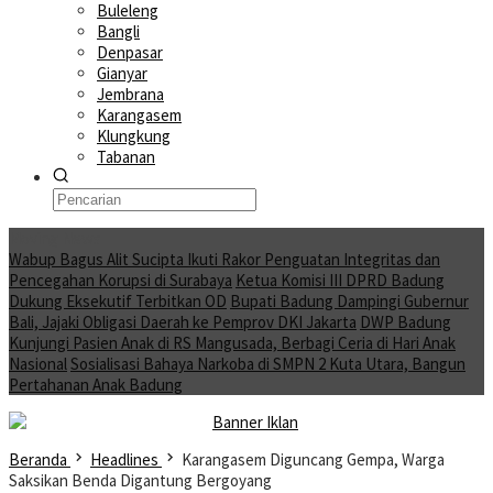
Buleleng
Bangli
Denpasar
Gianyar
Jembrana
Karangasem
Klungkung
Tabanan
Moving News
Wabup Bagus Alit Sucipta Ikuti Rakor Penguatan Integritas dan
Pencegahan Korupsi di Surabaya
Ketua Komisi III DPRD Badung
Dukung Eksekutif Terbitkan OD
Bupati Badung Dampingi Gubernur
Bali, Jajaki Obligasi Daerah ke Pemprov DKI Jakarta
DWP Badung
Kunjungi Pasien Anak di RS Mangusada, Berbagi Ceria di Hari Anak
Nasional
Sosialisasi Bahaya Narkoba di SMPN 2 Kuta Utara, Bangun
Pertahanan Anak Badung
Beranda
Headlines
Karangasem Diguncang Gempa, Warga
Saksikan Benda Digantung Bergoyang