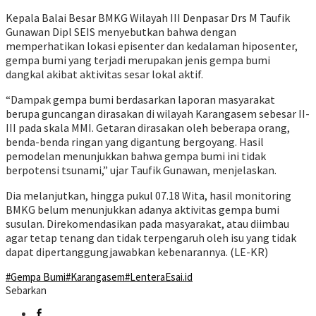
Kepala Balai Besar BMKG Wilayah III Denpasar Drs M Taufik
Gunawan Dipl SEIS menyebutkan bahwa dengan
memperhatikan lokasi episenter dan kedalaman hiposenter,
gempa bumi yang terjadi merupakan jenis gempa bumi
dangkal akibat aktivitas sesar lokal aktif.
“Dampak gempa bumi berdasarkan laporan masyarakat
berupa guncangan dirasakan di wilayah Karangasem sebesar II-
III pada skala MMI. Getaran dirasakan oleh beberapa orang,
benda-benda ringan yang digantung bergoyang. Hasil
pemodelan menunjukkan bahwa gempa bumi ini tidak
berpotensi tsunami,” ujar Taufik Gunawan, menjelaskan.
Dia melanjutkan, hingga pukul 07.18 Wita, hasil monitoring
BMKG belum menunjukkan adanya aktivitas gempa bumi
susulan. Direkomendasikan pada masyarakat, atau diimbau
agar tetap tenang dan tidak terpengaruh oleh isu yang tidak
dapat dipertanggungjawabkan kebenarannya. (LE-KR)
#Gempa Bumi
#Karangasem
#LenteraEsai.id
Sebarkan