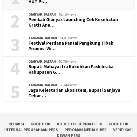
HUT Pr…
2
GIANYAR
,
DAERAH
51,456 views
Pemkab Gianyar Launching Cek Kesehatan
Gratis Ana…
3
TABANAN
,
DAERAH
51,093 views
Festival Perdana Pantai Pangkung Tibah
Promosi Wi…
4
GIANYAR
,
DAERAH
50,769 views
Bupati Mahayastra Kukuhkan Paskibraka
Kabupaten G…
5
TABANAN
,
DAERAH
50,414 views
Jaga Kelestarian Ekosistem, Bupati Sanjaya
Tebar …
REDAKSI
KODE ETIK
KODE ETIK JURNALISTIK
KODE ETIK
INTERNAL PERUSAHAAN PERS
PEDOMAN MEDIA SIBER
VERIFIKASI
DEWAN PERS