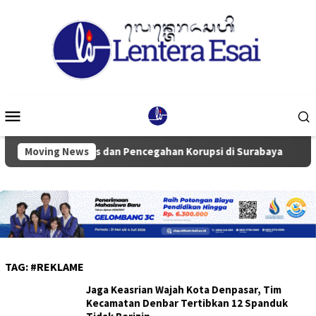
Loncat
ke
konten
Menu
Mobile
an Integritas dan Pencegahan Korupsi di Surabaya
Moving News
Ketua
TAG:
#REKLAME
Jaga Keasrian Wajah Kota Denpasar, Tim
Kecamatan Denbar Tertibkan 12 Spanduk