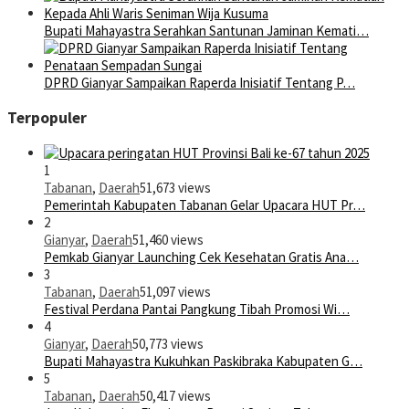
Bupati Mahayastra Serahkan Santunan Jaminan Kemati…
DPRD Gianyar Sampaikan Raperda Inisiatif Tentang P…
Terpopuler
1
Tabanan
,
Daerah
51,673 views
Pemerintah Kabupaten Tabanan Gelar Upacara HUT Pr…
2
Gianyar
,
Daerah
51,460 views
Pemkab Gianyar Launching Cek Kesehatan Gratis Ana…
3
Tabanan
,
Daerah
51,097 views
Festival Perdana Pantai Pangkung Tibah Promosi Wi…
4
Gianyar
,
Daerah
50,773 views
Bupati Mahayastra Kukuhkan Paskibraka Kabupaten G…
5
Tabanan
,
Daerah
50,417 views