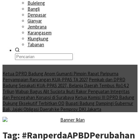
Buleleng
Bangli
Denpasar
Gianyar
Jembrana
Karangasem
Klungkung
Tabanan
Moving News
Ketua DPRD Badung Anom Gumanti Pimpin Rapat Paripurna
Penyampaian Rancangan KUA-PPAS TA 2027
Pemkab dan DPRD
Badung Sepakati KUA-PPAS 2027, Belanja Daerah Tembus Rp14,2
Triliun
Wabup Bagus Alit Sucipta Ikuti Rakor Penguatan Integritas
dan Pencegahan Korupsi di Surabaya
Ketua Komisi III DPRD Badung
Dukung Eksekutif Terbitkan OD
Bupati Badung Dampingi Gubernur
Bali, Jajaki Obligasi Daerah ke Pemprov DKI Jakarta
Tag:
#RanperdaAPBDPerubahan