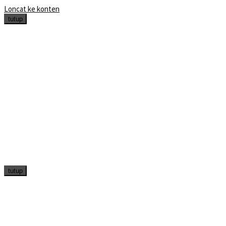
Loncat ke konten
tutup
tutup