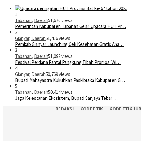
1
Tabanan
,
Daerah
51,670 views
Pemerintah Kabupaten Tabanan Gelar Upacara HUT Pr…
2
Gianyar
,
Daerah
51,456 views
Pemkab Gianyar Launching Cek Kesehatan Gratis Ana…
3
Tabanan
,
Daerah
51,092 views
Festival Perdana Pantai Pangkung Tibah Promosi Wi…
4
Gianyar
,
Daerah
50,769 views
Bupati Mahayastra Kukuhkan Paskibraka Kabupaten G…
5
Tabanan
,
Daerah
50,414 views
Jaga Kelestarian Ekosistem, Bupati Sanjaya Tebar …
REDAKSI
KODE ETIK
KODE ETIK JU