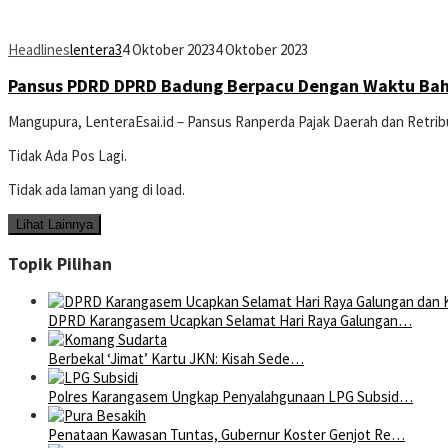
Headlines
lentera3
4 Oktober 2023
4 Oktober 2023
Pansus PDRD DPRD Badung Berpacu Dengan Waktu Ba
Mangupura, LenteraEsai.id – Pansus Ranperda Pajak Daerah dan Retr
Tidak Ada Pos Lagi.
Tidak ada laman yang di load.
Lihat Lainnya
Topik Pilihan
DPRD Karangasem Ucapkan Selamat Hari Raya Galungan…
Berbekal ‘Jimat’ Kartu JKN: Kisah Sede…
Polres Karangasem Ungkap Penyalahgunaan LPG Subsid…
Penataan Kawasan Tuntas, Gubernur Koster Genjot Re…