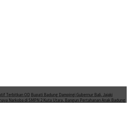
tif Terbitkan OD
Bupati Badung Dampingi Gubernur Bali, Jajaki
Bahaya Narkoba di SMPN 2 Kuta Utara, Bangun Pertahanan Anak Badung