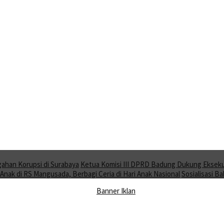
gahan Korupsi di Surabaya
Ketua Komisi III DPRD Badung Dukung Ekseku
nak di RS Mangusada, Berbagi Ceria di Hari Anak Nasional
Sosialisasi 