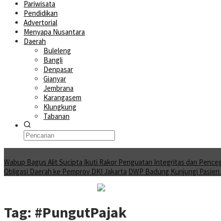
Pariwisata
Pendidikan
Advertorial
Menyapa Nusantara
Daerah
Buleleng
Bangli
Denpasar
Gianyar
Jembrana
Karangasem
Klungkung
Tabanan
Moving News
Wabup Bagus Alit Sucipta Ikuti Rakor Penguatan Integritas dan Pence
Obligasi Daerah ke Pemprov DKI Jakarta
DWP Badung Kunjungi Pasien A
Tag:
#PungutPajak