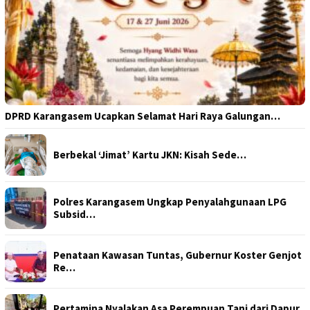
DPRD Karangasem Ucapkan Selamat Hari Raya Galungan…
Berbekal ‘Jimat’ Kartu JKN: Kisah Sede…
Polres Karangasem Ungkap Penyalahgunaan LPG
Subsid…
Penataan Kawasan Tuntas, Gubernur Koster Genjot
Re…
Pertamina Nyalakan Asa Perempuan Tani dari Dapur