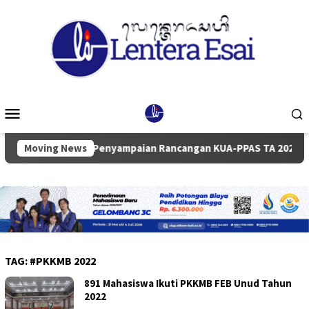
Loncat
ke
konten
Menu
Mobile
aripurna Penyampaian Rancangan KUA-PPAS TA 2027
Moving News
Pemk
TAG:
#PKKMB 2022
891 Mahasiswa Ikuti PKKMB FEB Unud Tahun
2022