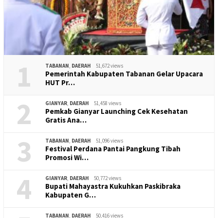
1
TABANAN
,
DAERAH
51,672 views
Pemerintah Kabupaten Tabanan Gelar Upacara
HUT Pr…
2
GIANYAR
,
DAERAH
51,458 views
Pemkab Gianyar Launching Cek Kesehatan
Gratis Ana…
3
TABANAN
,
DAERAH
51,096 views
Festival Perdana Pantai Pangkung Tibah
Promosi Wi…
4
GIANYAR
,
DAERAH
50,772 views
Bupati Mahayastra Kukuhkan Paskibraka
Kabupaten G…
TABANAN
,
DAERAH
50,416 views