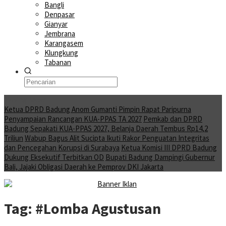
Bangli
Denpasar
Gianyar
Jembrana
Karangasem
Klungkung
Tabanan
Moving News
Ketua DPRD Badung Anom Gumanti Pimpin Rapat Paripurna
Penyampaian Rancangan KUA-PPAS TA 2027
Pemkab dan DPRD
Badung Sepakati KUA-PPAS 2027, Belanja Daerah Tembus Rp14,2
Triliun
Wabup Bagus Alit Sucipta Ikuti Rakor Penguatan Integritas
dan Pencegahan Korupsi di Surabaya
Ketua Komisi III DPRD Badung
Dukung Eksekutif Terbitkan OD
Bupati Badung Dampingi Gubernur
Bali, Jajaki Obligasi Daerah ke Pemprov DKI Jakarta
Tag:
#Lomba Agustusan