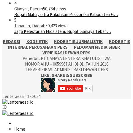
4
Gianyar
,
Daerah
50,784 views
Bupati Mahayastra Kukuhkan Paskibraka Kabupaten G…
5
Tabanan
,
Daerah
50,423 views
Jaga Kelestarian Ekosistem, Bupati Sanjaya Tebar …
REDAKSI
KODE ETIK
KODE ETIK JURNALISTIK
KODE ETIK
INTERNAL PERUSAHAAN PERS
PEDOMAN MEDIA SIBER
VERIFIKASI DEWAN PERS
Penerbit: PT CAHAYA LENTERA KHATULISTIWA
NOMOR AHU – 0059967.AH.01.01. TAHUN 2018
TERVERIFIKASI ADMINISTRASI DEWAN PERS
LIKE, SHARE & SUBSCRIBE
Lenteraesai.id - 2024
Home