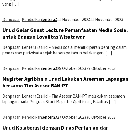
yang […]
Denpasar
,
Pendidikan
lentera3
11 November 2023
11 November 2023
Unud Gelar Guest Lecture Pemanfaatan Media Sosial
untuk Bangun Loyalitas Wisatawan
Denpasar, LenteraEsai.id – Media sosial memiliki peran penting dalam
pemasaran pariwisata sejak beberapa tahun belakangan. […]
Denpasar
,
Pendidikan
lentera3
29 Oktober 2023
29 Oktober 2023
Magister Agribisnis Unud Lakukan Asesmen Lapangan
bersama Tim Asesor BAN-PT
Denpasar, LenteraEsai.id – Tim Asesor BAN-PT melakukan asesmen
lapangan pada Program Studi Magister Agribisnis, Fakultas […]
Denpasar
,
Pendidikan
lentera3
27 Oktober 2023
30 Oktober 2023
Unud Kolaborasi dengan Dinas Pertanian dan