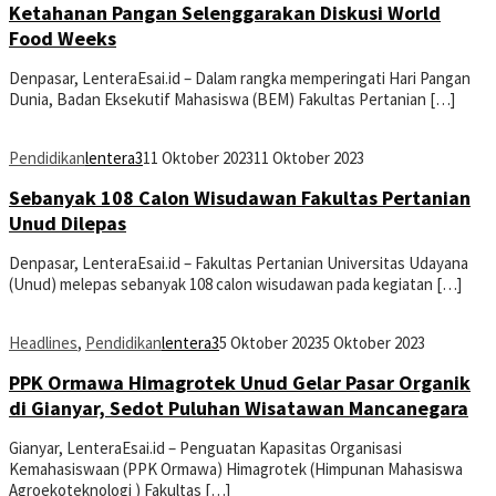
Ketahanan Pangan Selenggarakan Diskusi World
Food Weeks
Denpasar, LenteraEsai.id – Dalam rangka memperingati Hari Pangan
Dunia, Badan Eksekutif Mahasiswa (BEM) Fakultas Pertanian […]
Pendidikan
lentera3
11 Oktober 2023
11 Oktober 2023
Sebanyak 108 Calon Wisudawan Fakultas Pertanian
Unud Dilepas
Denpasar, LenteraEsai.id – Fakultas Pertanian Universitas Udayana
(Unud) melepas sebanyak 108 calon wisudawan pada kegiatan […]
Headlines
,
Pendidikan
lentera3
5 Oktober 2023
5 Oktober 2023
PPK Ormawa Himagrotek Unud Gelar Pasar Organik
di Gianyar, Sedot Puluhan Wisatawan Mancanegara
Gianyar, LenteraEsai.id – Penguatan Kapasitas Organisasi
Kemahasiswaan (PPK Ormawa) Himagrotek (Himpunan Mahasiswa
Agroekoteknologi ) Fakultas […]