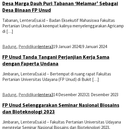
Desa Marga Dauh Puri Tabanan ‘Melamar’ Sebagai
Desa Binaan FP Unud
Tabanan, LenteraEsai.id – Badan Eksekutif Mahasiswa Fakultas
Pertanian Unud untuk keempat kalinya menyelenggarakan Agricamp
di […]
Badung
,
Pendidikan
lentera3
19 Januari 2024
19 Januari 2024
FP Unud Tanda Tangani Perjanjian Kerja Sama
dengan Faperta Undana
Jimbaran, LenteraEsai.id – Bertempat di ruang rapat Fakultas
Pertanian Universitas Udayana (FP Unud) di Bukit […]
Badung
,
Pendidikan
lentera3
14 Desember 2023
21 Desember 2023
FP Unud Selenggarakan Seminar Nasional Biosains
dan Bioteknologi 2023
Jimbaran, LenteraEsai.id – Fakultas Pertanian Universitas Udayana
menggelar Seminar Nasional Biosains dan Bioteknologi 2023,