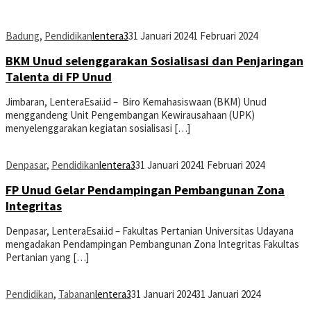
Badung
,
Pendidikan
lentera3
31 Januari 2024
1 Februari 2024
BKM Unud selenggarakan Sosialisasi dan Penjaringan
Talenta di FP Unud
Jimbaran, LenteraEsai.id – Biro Kemahasiswaan (BKM) Unud
menggandeng Unit Pengembangan Kewirausahaan (UPK)
menyelenggarakan kegiatan sosialisasi […]
Denpasar
,
Pendidikan
lentera3
31 Januari 2024
1 Februari 2024
FP Unud Gelar Pendampingan Pembangunan Zona
Integritas
Denpasar, LenteraEsai.id – Fakultas Pertanian Universitas Udayana
mengadakan Pendampingan Pembangunan Zona Integritas Fakultas
Pertanian yang […]
Pendidikan
,
Tabanan
lentera3
31 Januari 2024
31 Januari 2024