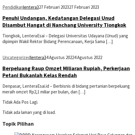
Pendidikan
lentera3
27 Februari 2023
27 Februari 2023
Penuhi Undangan, Kedatangan Delegasi Unud
Disambut Hangat di Nanchang University Tiongkok
Tiongkok, LenteraEsai – Delegasi Universitas Udayana (Unud) yang
dipimpin Wakil Rektor Bidang Perencanaan, Kerja Sama […]
Uncategorized
lentera3
4 Agustus 2022
4 Agustus 2022
Berpeluang Raup Omzet Miliaran Rupiah, Perkerjaan
Petani Bukanlah Kelas Rendah
Denpasar, LenteraEsai.id – Berbisnis di bidang pertanian berpeluang
meraih omzet Rp2,1 miliar per bulan, dan […]
Tidak Ada Pos Lagi.
Tidak ada laman yang di load.
Topik Pilihan