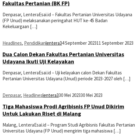
Fakultas Pertanian (BK FP)
Denpasar, LenteraEsai.id – Fakultas Pertanian Universitas Udayana
(FP Unud) melaksanakan peringahat HUT ke-45 Badan
Kekeluargaan […]
Headlines
,
Pendidikan
lentera3
4 September 2023
11 September 2023
Dua Calon Dekan Fakultas Pertanian Universitas
Udayana Ikuti Uji Kelayakan
Denpasar, LenteraEsai.id – Uji kelayakan calon Dekan Fakultas
Pertanian Universitas Udayana (Unud) periode 2023-2027 oleh […]
Denpasar
,
Headlines
lentera3
30 Mei 2023
30 Mei 2023
Tiga Mahasiswa Prodi Agribisnis FP Unud Dikirim
Untuk Lakukan Riset di Malang
Malang, LenteraEsai.id – Program Studi Agribisnis Fakultas Pertanian
Universitas Udayana (FP Unud) mengirim tiga mahasiswa […]