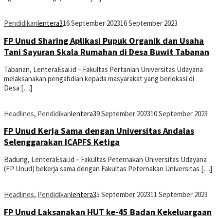
Pendidikan
lentera3
16 September 2023
16 September 2023
FP Unud Sharing Aplikasi Pupuk Organik dan Usaha
Tani Sayuran Skala Rumahan di Desa Buwit Tabanan
Tabanan, LenteraEsai.id – Fakultas Pertanian Universitas Udayana
melaksanakan pengabdian kepada masyarakat yang berlokasi di
Desa […]
Headlines
,
Pendidikan
lentera3
9 September 2023
10 September 2023
FP Unud Kerja Sama dengan Universitas Andalas
Selenggarakan ICAPFS Ketiga
Badung, LenteraEsai.id – Fakultas Peternakan Universitas Udayana
(FP Unud) bekerja sama dengan Fakultas Peternakan Universitas […]
Headlines
,
Pendidikan
lentera3
5 September 2023
11 September 2023
FP Unud Laksanakan HUT ke-45 Badan Kekeluargaan