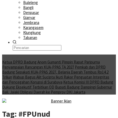
Buleleng
Bangli
Denpasar
Gianyar
Jembrana
Karangasem
Klungkung
Tabanan
Moving News
Ketua DPRD Badung Anom Gumanti Pimpin Rapat Paripurna
Penyampaian Rancangan KUA-PPAS TA 2027
Pemkab dan DPRD
Badung Sepakati KUA-PPAS 2027, Belanja Daerah Tembus Rp14,2
Triliun
Wabup Bagus Alit Sucipta Ikuti Rakor Penguatan Integritas
dan Pencegahan Korupsi di Surabaya
Ketua Komisi III DPRD Badung
Dukung Eksekutif Terbitkan OD
Bupati Badung Dampingi Gubernur
Bali, Jajaki Obligasi Daerah ke Pemprov DKI Jakarta
Tag:
#FPUnud