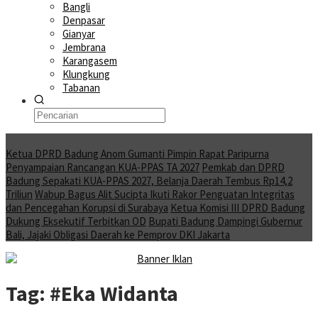
Bangli
Denpasar
Gianyar
Jembrana
Karangasem
Klungkung
Tabanan
Moving News
Ketua DPRD Badung Anom Gumanti Pimpin Rapat Paripurna
Penyampaian Rancangan KUA-PPAS TA 2027
Pemkab dan DPRD
Badung Sepakati KUA-PPAS 2027, Belanja Daerah Tembus Rp14,2
Triliun
Wabup Bagus Alit Sucipta Ikuti Rakor Penguatan Integritas
dan Pencegahan Korupsi di Surabaya
Ketua Komisi III DPRD Badung
Dukung Eksekutif Terbitkan OD
Bupati Badung Dampingi Gubernur
Bali, Jajaki Obligasi Daerah ke Pemprov DKI Jakarta
Tag:
#Eka Widanta