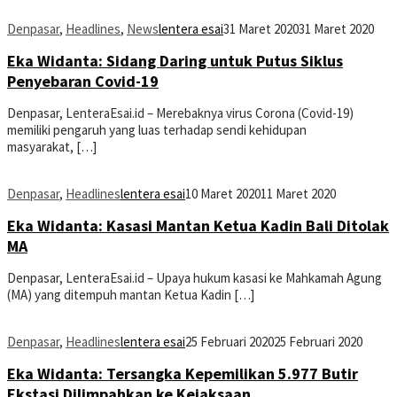
Denpasar
,
Headlines
,
News
lentera esai
31 Maret 2020
31 Maret 2020
Eka Widanta: Sidang Daring untuk Putus Siklus
Penyebaran Covid-19
Denpasar, LenteraEsai.id – Merebaknya virus Corona (Covid-19)
memiliki pengaruh yang luas terhadap sendi kehidupan
masyarakat, […]
Denpasar
,
Headlines
lentera esai
10 Maret 2020
11 Maret 2020
Eka Widanta: Kasasi Mantan Ketua Kadin Bali Ditolak
MA
Denpasar, LenteraEsai.id – Upaya hukum kasasi ke Mahkamah Agung
(MA) yang ditempuh mantan Ketua Kadin […]
Denpasar
,
Headlines
lentera esai
25 Februari 2020
25 Februari 2020
Eka Widanta: Tersangka Kepemilikan 5.977 Butir
Ekstasi Dilimpahkan ke Kejaksaan