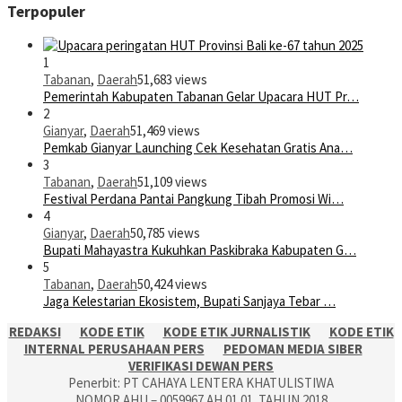
Terpopuler
1
Tabanan
,
Daerah
51,683 views
Pemerintah Kabupaten Tabanan Gelar Upacara HUT Pr…
2
Gianyar
,
Daerah
51,469 views
Pemkab Gianyar Launching Cek Kesehatan Gratis Ana…
3
Tabanan
,
Daerah
51,109 views
Festival Perdana Pantai Pangkung Tibah Promosi Wi…
4
Gianyar
,
Daerah
50,785 views
Bupati Mahayastra Kukuhkan Paskibraka Kabupaten G…
5
Tabanan
,
Daerah
50,424 views
Jaga Kelestarian Ekosistem, Bupati Sanjaya Tebar …
REDAKSI
KODE ETIK
KODE ETIK JURNALISTIK
KODE ETIK
INTERNAL PERUSAHAAN PERS
PEDOMAN MEDIA SIBER
VERIFIKASI DEWAN PERS
Penerbit: PT CAHAYA LENTERA KHATULISTIWA
NOMOR AHU – 0059967.AH.01.01. TAHUN 2018