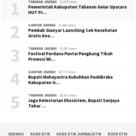
1
TABANAN
,
DAERAH
51,673 views
Pemerintah Kabupaten Tabanan Gelar Upacara
HUT Pr…
2
GIANYAR
,
DAERAH
51,460 views
Pemkab Gianyar Launching Cek Kesehatan
Gratis Ana…
3
TABANAN
,
DAERAH
51,097 views
Festival Perdana Pantai Pangkung Tibah
Promosi Wi…
4
GIANYAR
,
DAERAH
50,773 views
Bupati Mahayastra Kukuhkan Paskibraka
Kabupaten G…
5
TABANAN
,
DAERAH
50,417 views
Jaga Kelestarian Ekosistem, Bupati Sanjaya
Tebar …
REDAKSI
KODE ETIK
KODE ETIK JURNALISTIK
KODE ETIK