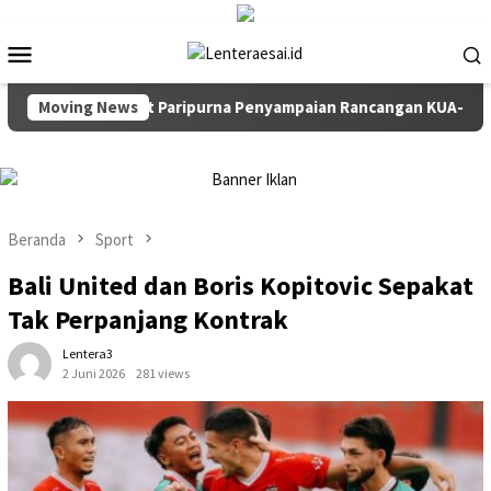
Loncat
ke
Menu
konten
Mobile
impin Rapat Paripurna Penyampaian Rancangan KUA-PPAS TA 20
Moving News
Beranda
Sport
Bali United dan Boris Kopitovic Sepakat
Tak Perpanjang Kontrak
Lentera3
2 Juni 2026
281 views