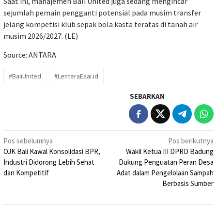
Saat ini, manajemen Bali United juga sedang mengincar
sejumlah pemain pengganti potensial pada musim transfer
jelang kompetisi klub sepak bola kasta teratas di tanah air
musim 2026/2027. (LE)
Source: ANTARA
#BaliUnited
#LenteraEsai.id
SEBARKAN
Navigasi
Pos sebelumnya
Pos berikutnya
OJK Bali Kawal Konsolidasi BPR,
Wakil Ketua III DPRD Badung
pos
Industri Didorong Lebih Sehat
Dukung Penguatan Peran Desa
dan Kompetitif
Adat dalam Pengelolaan Sampah
Berbasis Sumber