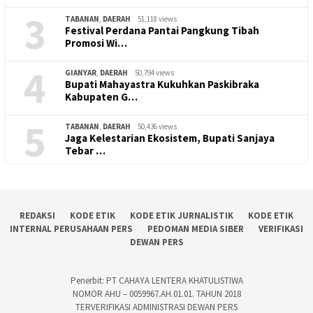
3
TABANAN
,
DAERAH
51,118 views
Festival Perdana Pantai Pangkung Tibah
Promosi Wi…
4
GIANYAR
,
DAERAH
50,794 views
Bupati Mahayastra Kukuhkan Paskibraka
Kabupaten G…
5
TABANAN
,
DAERAH
50,436 views
Jaga Kelestarian Ekosistem, Bupati Sanjaya
Tebar …
REDAKSI
KODE ETIK
KODE ETIK JURNALISTIK
KODE ETIK
INTERNAL PERUSAHAAN PERS
PEDOMAN MEDIA SIBER
VERIFIKASI
DEWAN PERS
Penerbit: PT CAHAYA LENTERA KHATULISTIWA
NOMOR AHU – 0059967.AH.01.01. TAHUN 2018
TERVERIFIKASI ADMINISTRASI DEWAN PERS