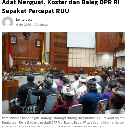
Adat Menguat, Koster dan Baleg DPR RI
Sepakat Percepat RUU
Lenteraesai
9 Mei 2026
293 views
Pembahasan Rancangan Undang-Undang tentang Masyarakat Hukum Adat dalam
Kunjungan Kerja Badan Legislatif DPR RI di Ruang Rapat Wiswa Sabha Utama, Kantor
Gubernur Bali pada Kamis (7/5/2026) - (Foto: Dok Humas Pemprov Bali)