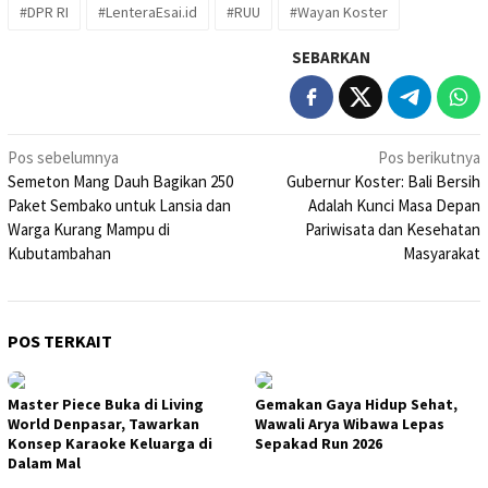
#DPR RI
#LenteraEsai.id
#RUU
#Wayan Koster
SEBARKAN
Navigasi
Pos sebelumnya
Pos berikutnya
Semeton Mang Dauh Bagikan 250
Gubernur Koster: Bali Bersih
pos
Paket Sembako untuk Lansia dan
Adalah Kunci Masa Depan
Warga Kurang Mampu di
Pariwisata dan Kesehatan
Kubutambahan
Masyarakat
POS TERKAIT
Master Piece Buka di Living
Gemakan Gaya Hidup Sehat,
World Denpasar, Tawarkan
Wawali Arya Wibawa Lepas
Konsep Karaoke Keluarga di
Sepakad Run 2026
Dalam Mal