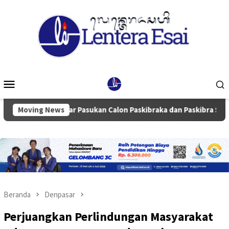
Loncat
ke
konten
Menu
Mobile
Moving News
Gelar Pasukan Calon Paskibraka dan Paskibra Se-kabupate
Beranda
Denpasar
Perjuangkan Perlindungan Masyarakat