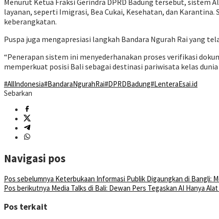
Menurut Ketua Fraksi Gerindra DPRD Badung tersebut, sistem A
layanan, seperti Imigrasi, Bea Cukai, Kesehatan, dan Karantina. 
keberangkatan.
Puspa juga mengapresiasi langkah Bandara Ngurah Rai yang t
“Penerapan sistem ini menyederhanakan proses verifikasi doku
memperkuat posisi Bali sebagai destinasi pariwisata kelas dunia
#AllIndonesia
#BandaraNgurahRai
#DPRDBadung
#LenteraEsai.id
Sebarkan
Navigasi pos
Pos sebelumnya
Keterbukaan Informasi Publik Digaungkan di Bangli:
Pos berikutnya
Media Talks di Bali: Dewan Pers Tegaskan AI Hanya Ala
Pos terkait