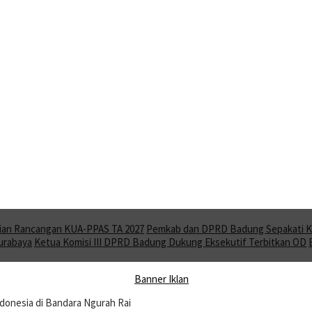
ian Rancangan KUA-PPAS TA 2027
Pemkab dan DPRD Badung Sepakati KU
Surabaya
Ketua Komisi III DPRD Badung Dukung Eksekutif Terbitkan OD
ndonesia di Bandara Ngurah Rai