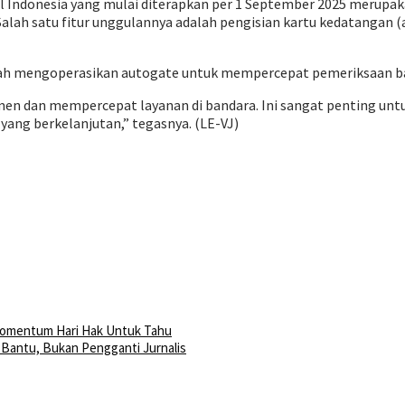
ll Indonesia yang mulai diterapkan per 1 September 2025 merupak
Salah satu fitur unggulannya adalah pengisian kartu kedatangan (ar
elah mengoperasikan autogate untuk mempercepat pemeriksaan 
men dan mempercepat layanan di bandara. Ini sangat penting un
 yang berkelanjutan,” tegasnya. (LE-VJ)
 Momentum Hari Hak Untuk Tahu
t Bantu, Bukan Pengganti Jurnalis