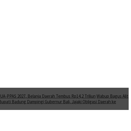
A-PPAS 2027, Belanja Daerah Tembus Rp14,2 Triliun
Wabup Bagus Alit
Bupati Badung Dampingi Gubernur Bali, Jajaki Obligasi Daerah ke