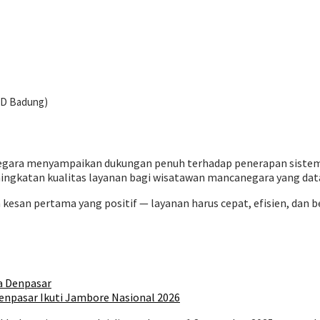
RD Badung)
ara menyampaikan dukungan penuh terhadap penerapan sistem pel
ningkatan kualitas layanan bagi wisatawan mancanegara yang data
san pertama yang positif — layanan harus cepat, efisien, dan bers
a Denpasar
npasar Ikuti Jambore Nasional 2026