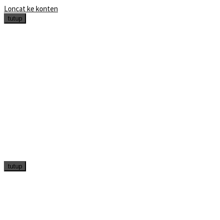
Loncat ke konten
tutup
tutup