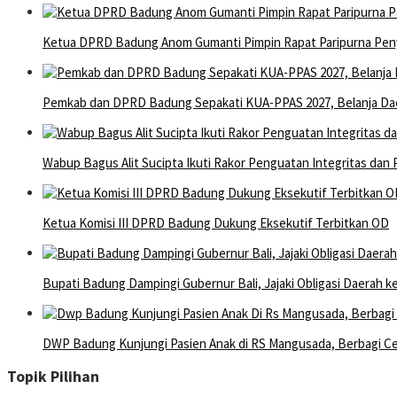
Ketua DPRD Badung Anom Gumanti Pimpin Rapat Paripurna Pe
Pemkab dan DPRD Badung Sepakati KUA-PPAS 2027, Belanja Dae
Wabup Bagus Alit Sucipta Ikuti Rakor Penguatan Integritas dan
Ketua Komisi III DPRD Badung Dukung Eksekutif Terbitkan OD
Bupati Badung Dampingi Gubernur Bali, Jajaki Obligasi Daerah 
DWP Badung Kunjungi Pasien Anak di RS Mangusada, Berbagi Ceri
Topik Pilihan