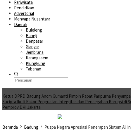
Pariwisata
Pendidikan
Advertorial
Menyapa Nusantara
Daerah
Buleleng
Bangli
Denpasar
Gianyar
Jembrana
Karangasem
Klungkung
Tabanan
Moving News
Ketua DPRD Badung Anom Gumanti Pimpin Rapat Paripurna Penyampa
Sucipta Ikuti Rakor Penguatan Integritas dan Pencegahan Korupsi di 
Pemprov DKI Jakarta
Beranda
Badung
Puspa Negara Apresiasi Penerapan Sistem All I