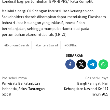
kondusif bagi pertumbuhan BPR-BPRS,” kata Komplit.
Melalui sinergi OJK dengan Industri Jasa keuangan dan
Stakeholders daerah diharapkan dapat mendukung Ekosistem
Industri Jasa Keuangan yang inklusif, inovatif dan
berkelanjutan, sehingga mampu berkontribusi pada
pertumbuhan ekonomi daerah. (LE-VJ)
#EkonomiDaerah
#LenteraEsai.id
#OJKBali
SEBARKAN
Navigasi
Pos sebelumnya
Pos berikutnya
Pariwisata Berkelanjutan
Bangli Peringati Hari
pos
Indonesia, Solusi Tantangan
Kebangkitan Nasional Ke-117
Global
Tahun 2025