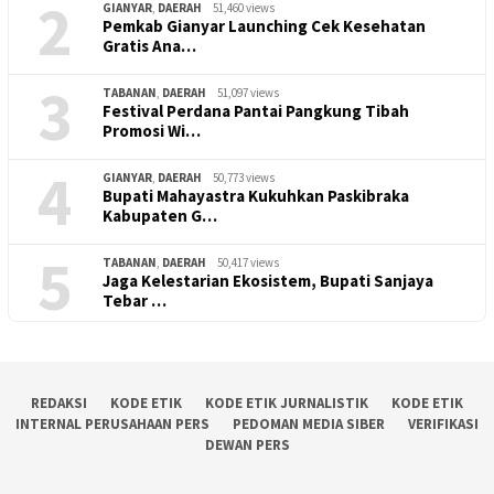
2
GIANYAR
,
DAERAH
51,460 views
Pemkab Gianyar Launching Cek Kesehatan
Gratis Ana…
3
TABANAN
,
DAERAH
51,097 views
Festival Perdana Pantai Pangkung Tibah
Promosi Wi…
4
GIANYAR
,
DAERAH
50,773 views
Bupati Mahayastra Kukuhkan Paskibraka
Kabupaten G…
5
TABANAN
,
DAERAH
50,417 views
Jaga Kelestarian Ekosistem, Bupati Sanjaya
Tebar …
REDAKSI
KODE ETIK
KODE ETIK JURNALISTIK
KODE ETIK
INTERNAL PERUSAHAAN PERS
PEDOMAN MEDIA SIBER
VERIFIKASI
DEWAN PERS