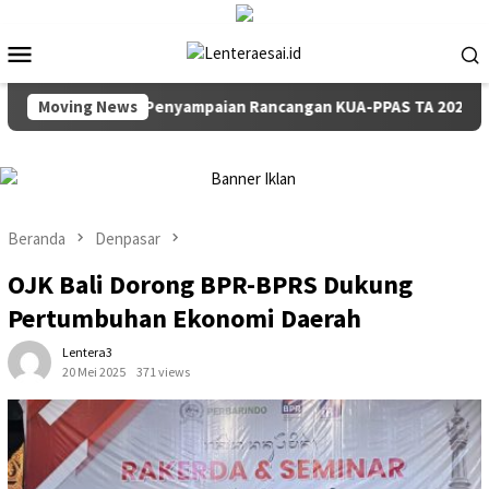
Loncat
ke
Menu
konten
Mobile
t Paripurna Penyampaian Rancangan KUA-PPAS TA 2027
Moving News
Beranda
Denpasar
OJK Bali Dorong BPR-BPRS Dukung
Pertumbuhan Ekonomi Daerah
Lentera3
20 Mei 2025
371 views