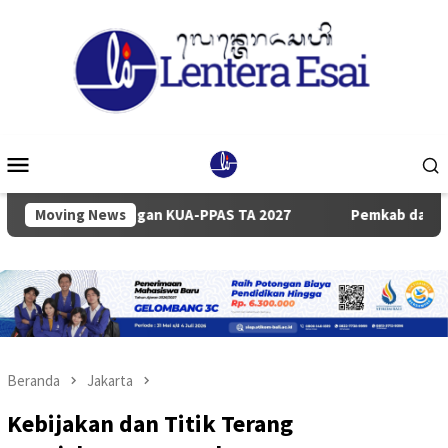
Loncat
ke
konten
Menu
Mobile
an KUA-PPAS TA 2027
Moving News
Pemkab dan DPRD Badung Sepakati 
Beranda
Jakarta
Kebijakan dan Titik Terang