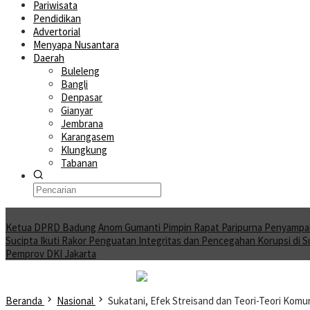
Pariwisata
Pendidikan
Advertorial
Menyapa Nusantara
Daerah
Buleleng
Bangli
Denpasar
Gianyar
Jembrana
Karangasem
Klungkung
Tabanan
Moving News
Ketua DPRD Badung Anom Gumanti Pimpin Rapat Paripurna Penyampa
Sucipta Ikuti Rakor Penguatan Integritas dan Pencegahan Korupsi di 
Pemprov DKI Jakarta
Beranda
Nasional
Sukatani, Efek Streisand dan Teori-Teori Komu