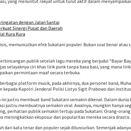
si, yang menuntut rakyat untuk turut aktif dalam menyampaikan a
ringatan dengan Jalan Santai
erkuat Sinergi Pusat dan Daerah
al Kura Kura
isis, memunculkan efek Sukatani populer. Bukan soal benar atau 
erbincangan publik setelah lagu mereka yang berjudul “Bayar Ba
as selayaknya ciri khas lirik punk tanpa basa basi, yang mana li
aikan permintaan maaf secara terbuka.
erbagai platform musik, pada akhirnya, dua personel band, Muhamma
 kepada Kapolri Jenderal Polisi Listyo Sigit Prabowo dan institusi
ini justru membuat band Sukatani semakin dikenal. Dalam dunia 
asi justru membuatnya semakin viral. Awalnya, mungkin hanya seg
ng, perhatian publik semakin tertuju pada Sukatani. Orang-oran
ya meningkatkan eksposur dan popularitas mereka secara drastis.
 dari kata tenar dan populer sejak diluncurkan. Semenjak adanya p