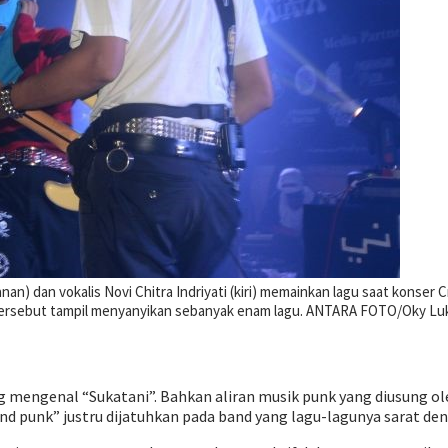
anan) dan vokalis Novi Chitra Indriyati (kiri) memainkan lagu saat konse
ga tersebut tampil menyanyikan sebanyak enam lagu. ANTARA FOTO/Oky L
 mengenal “Sukatani”. Bahkan aliran musik punk yang diusung ole
d punk” justru dijatuhkan pada band yang lagu-lagunya sarat denga