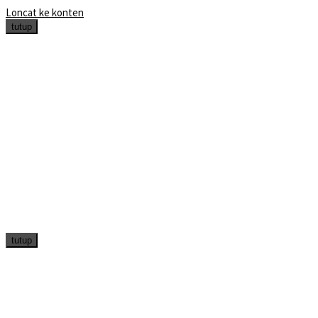
Loncat ke konten
tutup
tutup