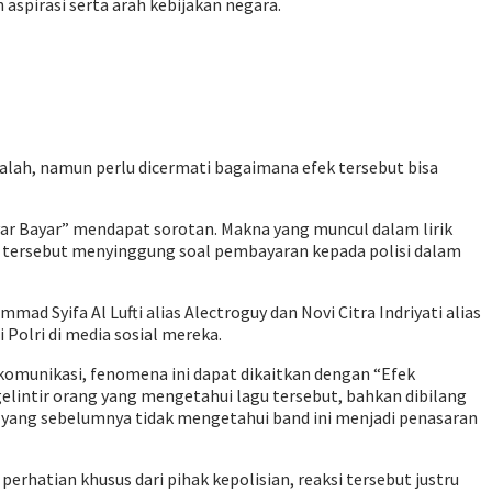
spirasi serta arah kebijakan negara.
salah, namun perlu dicermati bagaimana efek tersebut bisa
yar Bayar” mendapat sorotan. Makna yang muncul dalam lirik
rik tersebut menyinggung soal pembayaran kepada polisi dalam
d Syifa Al Lufti alias Alectroguy dan Novi Citra Indriyati alias
 Polri di media sosial mereka.
komunikasi, fenomena ini dapat dikaitkan dengan “Efek
elintir orang yang mengetahui lagu tersebut, bahkan dibilang
g yang sebelumnya tidak mengetahui band ini menjadi penasaran
erhatian khusus dari pihak kepolisian, reaksi tersebut justru