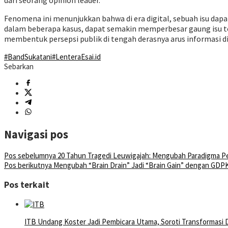
dari seorang opinion leader.
Fenomena ini menunjukkan bahwa di era digital, sebuah isu dapa
dalam beberapa kasus, dapat semakin memperbesar gaung isu te
membentuk persepsi publik di tengah derasnya arus informasi di
#BandSukatani
#LenteraEsai.id
Sebarkan
Navigasi pos
Pos sebelumnya
20 Tahun Tragedi Leuwigajah: Mengubah Paradigma P
Pos berikutnya
Mengubah “Brain Drain” Jadi “Brain Gain” dengan GDP
Pos terkait
ITB Undang Koster Jadi Pembicara Utama, Soroti Transformasi Di