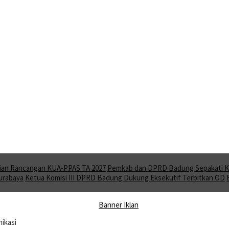
ian Rancangan KUA-PPAS TA 2027
Pemkab dan DPRD Badung Sepakati KU
Surabaya
Ketua Komisi III DPRD Badung Dukung Eksekutif Terbitkan OD
nikasi