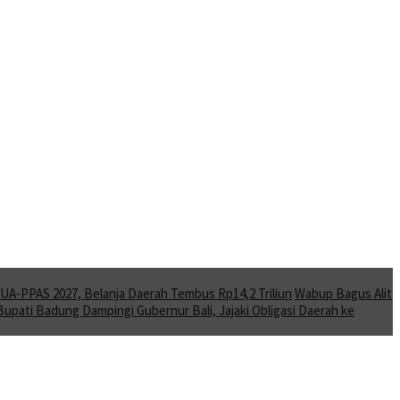
A-PPAS 2027, Belanja Daerah Tembus Rp14,2 Triliun
Wabup Bagus Alit
Bupati Badung Dampingi Gubernur Bali, Jajaki Obligasi Daerah ke