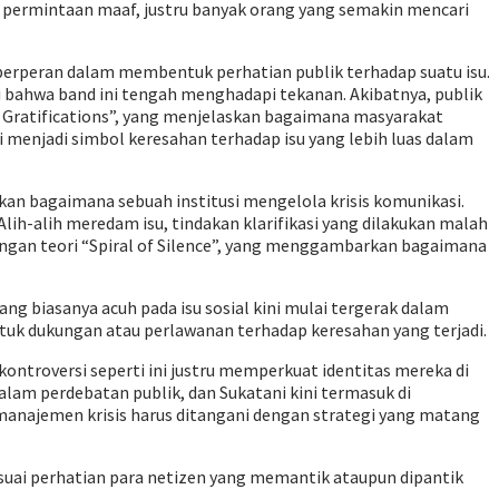
n permintaan maaf, justru banyak orang yang semakin mencari
ia berperan dalam membentuk perhatian publik terhadap suatu isu.
i bahwa band ini tengah menghadapi tekanan. Akibatnya, publik
d Gratifications”, yang menjelaskan bagaimana masyarakat
 menjadi simbol keresahan terhadap isu yang lebih luas dalam
rkan bagaimana sebuah institusi mengelola krisis komunikasi.
lih-alih meredam isu, tindakan klarifikasi yang dilakukan malah
engan teori “Spiral of Silence”, yang menggambarkan bagaimana
ng biasanya acuh pada isu sosial kini mulai tergerak dalam
ntuk dukungan atau perlawanan terhadap keresahan yang terjadi.
kontroversi seperti ini justru memperkuat identitas mereka di
alam perdebatan publik, dan Sukatani kini termasuk di
ai manajemen krisis harus ditangani dengan strategi yang matang
sesuai perhatian para netizen yang memantik ataupun dipantik