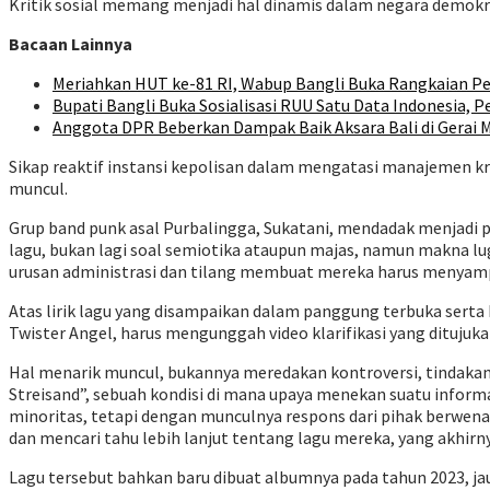
Kritik sosial memang menjadi hal dinamis dalam negara demokra
Bacaan Lainnya
Meriahkan HUT ke-81 RI, Wabup Bangli Buka Rangkaian Pe
Bupati Bangli Buka Sosialisasi RUU Satu Data Indonesia, P
Anggota DPR Beberkan Dampak Baik Aksara Bali di Gerai M
Sikap reaktif instansi kepolisan dalam mengatasi manajemen kr
muncul.
Grup band punk asal Purbalingga, Sukatani, mendadak menjadi p
lagu, bukan lagi soal semiotika ataupun majas, namun makna lug
urusan administrasi dan tilang membuat mereka harus menyamp
Atas lirik lagu yang disampaikan dalam panggung terbuka serta b
Twister Angel, harus mengunggah video klarifikasi yang ditujukan
Hal menarik muncul, bukannya meredakan kontroversi, tindakan 
Streisand”, sebuah kondisi di mana upaya menekan suatu inform
minoritas, tetapi dengan munculnya respons dari pihak berwena
dan mencari tahu lebih lanjut tentang lagu mereka, yang akhirn
Lagu tersebut bahkan baru dibuat albumnya pada tahun 2023, jauh