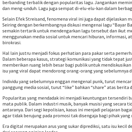
berbanding terbalik dengan popularitas lagu. Jangankan memin
dan meng-unduh. Lagu juga sempat di-elu-elu-kan dalam berba
Selain Efek Streisand, fenomena viral ini juga dapat dijelaskan
Seiring dengan berkembangnya diskusi mengenai lagu “Bayar Bay
semakin tertarik untuk mendengarkan lagu tersebut dan ikut m
menggunakan media sosial untuk mencari hiburan, informasi, at
birokrasi.
Hal lain justru menjadi fokus perhatian para pakar serta pemer
Dalam beberapa kasus, strategi komunikasi yang tidak tepat jus
memberikan ruang lebih besar bagi publik untuk mendiskusikan 
isu yang viral dapat mendorong orang-orang yang sebelumnya di
Individu yang sebelumnya enggan mengenal punk, turut mencari t
panggung media sosial, turut “like” bahkan “share” atas berita
Popularitas yang mendadak ini menjadi keuntungan tersendiri bag
mata publik. Dalam industri musik, banyak musisi yang secara t
antaranya. Dari segi kepolisian, kasus ini menjadi pelajaran ba
agar tidak berujung pada promosi tak disengaja bagi pihak yang
Era digital merupakan arus yang sukar diprediksi, satu isu kec