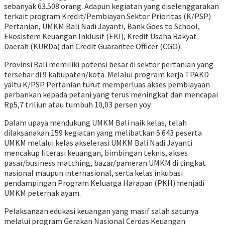
sebanyak 63.508 orang. Adapun kegiatan yang diselenggarakan
terkait program Kredit/Pembiayan Sektor Prioritas (K/PSP)
Pertanian, UMKM Bali Nadi Jayanti, Bank Goes to School,
Ekosistem Keuangan Inklusif (EKI), Kredit Usaha Rakyat
Daerah (KURDa) dan Credit Guarantee Officer (CGO).
Provinsi Bali memiliki potensi besar di sektor pertanian yang
tersebar di 9 kabupaten/kota. Melalui program kerja TPAKD
yaitu K/PSP Pertanian turut memperluas akses pembiayaan
perbankan kepada petani yang terus meningkat dan mencapai
Rp5,7 triliun atau tumbuh 10,03 persen yoy.
Dalam upaya mendukung UMKM Bali naik kelas, telah
dilaksanakan 159 kegiatan yang melibatkan 5.643 peserta
UMKM melalui kelas akselerasi UMKM Bali Nadi Jayanti
mencakup literasi keuangan, bimbingan teknis, akses
pasar/business matching, bazar/pameran UMKM di tingkat
nasional maupun internasional, serta kelas inkubasi
pendampingan Program Keluarga Harapan (PKH) menjadi
UMKM peternak ayam.
Pelaksanaan edukasi keuangan yang masif salah satunya
melalui program Gerakan Nasional Cerdas Keuangan