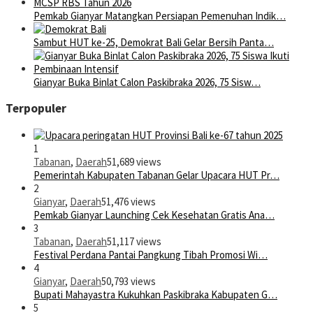
Pemkab Gianyar Matangkan Persiapan Pemenuhan Indik…
Sambut HUT ke-25, Demokrat Bali Gelar Bersih Panta…
Gianyar Buka Binlat Calon Paskibraka 2026, 75 Sisw…
Terpopuler
1
Tabanan
,
Daerah
51,689 views
Pemerintah Kabupaten Tabanan Gelar Upacara HUT Pr…
2
Gianyar
,
Daerah
51,476 views
Pemkab Gianyar Launching Cek Kesehatan Gratis Ana…
3
Tabanan
,
Daerah
51,117 views
Festival Perdana Pantai Pangkung Tibah Promosi Wi…
4
Gianyar
,
Daerah
50,793 views
Bupati Mahayastra Kukuhkan Paskibraka Kabupaten G…
5