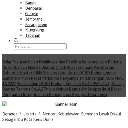
Bangli
Denpasar
Gianyar
Jembrana
Karangasem
Klungkung
Tabanan
Moving News
Gelar Pasukan Calon Paskibraka dan Paskibra Se-kabupaten Badung
Nusa Dua Eco Market Didorong Jadi Pusat Ekonomi Kerakyatan,
Gubernur Koster: UMKM Harus Laku
Ketua DPRD Badung Anom
Gumanti Pimpin Rapat Paripurna Penyampaian Rancangan KUA-PPAS
TA 2027
Pemkab dan DPRD Badung Sepakati KUA-PPAS 2027, Belanja
Daerah Tembus Rp14,2 Triliun
Wabup Bagus Alit Sucipta Ikuti Rakor
Penguatan Integritas dan Pencegahan Korupsi di Surabaya
Beranda
Jakarta
Menteri Kebudayaan: Sumenep Layak Diakui
Sebagai Ibu Kota Keris Dunia