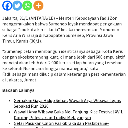
Jakarta, 31/1 (ANTARA/LE) – Menteri Kebudayaan Fadli Zon
mengemukakan bahwa Sumenep layak mendapat pengakuan
sebagai “ibu kota keris dunia” ketika meresmikan Monumen
Keris Aria Wiraraja di Kabupaten Sumenep, Provinsi Jawa
Timur, Kamis (30/1).
“Sumenep telah membangun identitasnya sebagai Kota Keris
dengan ekosistem yang kuat, di mana lebih dari 600 empu aktif
menciptakan lebih dari 2.000 keris setiap bulan yang tersebar
ke seluruh Nusantara hingga mancanegara,” kata
Fadli sebagaimana dikutip dalam keterangan pers kementerian
di Jakarta, Jumat.
Bacaan Lainnya
Gemakan Gaya Hidup Sehat, Wawali Arya Wibawa Lepas
Sepakad Run 2026
Wawali Arya Wibawa Buka Mel Tanjung Kite Festival XVII,
Dorong Pelestarian Tradisi Melayangan
Gelar Pasukan Calon Paskibraka dan Paskibra Se-