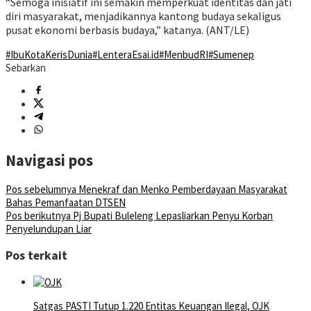
“Semoga inisiatif ini semakin memperkuat identitas dan jati
diri masyarakat, menjadikannya kantong budaya sekaligus
pusat ekonomi berbasis budaya,” katanya. (ANT/LE)
#IbuKotaKerisDunia
#LenteraEsai.id
#MenbudRI
#Sumenep
Sebarkan
Navigasi pos
Pos sebelumnya
Menekraf dan Menko Pemberdayaan Masyarakat
Bahas Pemanfaatan DTSEN
Pos berikutnya
Pj Bupati Buleleng Lepasliarkan Penyu Korban
Penyelundupan Liar
Pos terkait
Satgas PASTI Tutup 1.220 Entitas Keuangan Ilegal, OJK