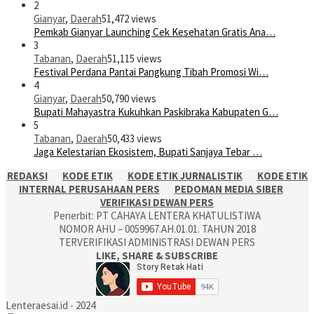
2
Gianyar
,
Daerah
51,472 views
Pemkab Gianyar Launching Cek Kesehatan Gratis Ana…
3
Tabanan
,
Daerah
51,115 views
Festival Perdana Pantai Pangkung Tibah Promosi Wi…
4
Gianyar
,
Daerah
50,790 views
Bupati Mahayastra Kukuhkan Paskibraka Kabupaten G…
5
Tabanan
,
Daerah
50,433 views
Jaga Kelestarian Ekosistem, Bupati Sanjaya Tebar …
REDAKSI
KODE ETIK
KODE ETIK JURNALISTIK
KODE ETIK
INTERNAL PERUSAHAAN PERS
PEDOMAN MEDIA SIBER
VERIFIKASI DEWAN PERS
Penerbit: PT CAHAYA LENTERA KHATULISTIWA
NOMOR AHU – 0059967.AH.01.01. TAHUN 2018
TERVERIFIKASI ADMINISTRASI DEWAN PERS
LIKE, SHARE & SUBSCRIBE
Lenteraesai.id - 2024