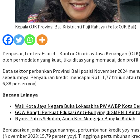
Kepala OJK Provinsi Bali Kristrianti Puji Rahayu (Foto: OJK Bali)
Denpasar, LenteraEsai.id – Kantor Otoritas Jasa Keuangan (OJK) 
oleh permodalan yang kuat, likuiditas yang memadai, dan profil r
Data sektor perbankan Provinsi Bali posisi November 2024 m
sebelumnya. Penyaluran kredit mencapai Rp111,77 triliun atau t
6,88 persen yoy).
Bacaan Lainnya
Wali Kota Jaya Negara Buka Lokasabha PW AWBP Kota De
GOW Bangli Perkuat Edukasi Anti-Bullying di SMPN 1 Kint
Nyaris Putus Sekolah, Anna Kini Mengejar Bangku Kuliah
Berdasarkan jenis penggunaannya, pertumbuhan kredit yoy masih
(November 2023: 15,79 persen yoy). Tingginya pertumbuhan kre