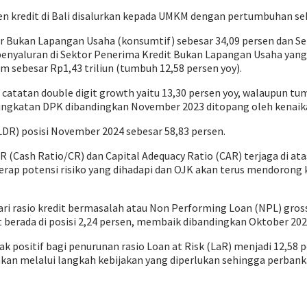
sen kredit di Bali disalurkan kepada UMKM dengan pertumbuhan seb
or Bukan Lapangan Usaha (konsumtif) sebesar 34,09 persen dan Se
yaluran di Sektor Penerima Kredit Bukan Lapangan Usaha yang b
sebesar Rp1,43 triliun (tumbuh 12,58 persen yoy).
atatan double digit growth yaitu 13,30 persen yoy, walaupun tu
eningkatan DPK dibandingkan November 2023 ditopang oleh kenaika
(LDR) posisi November 2024 sebesar 58,83 persen.
(Cash Ratio/CR) dan Capital Adequacy Ratio (CAR) terjaga di atas
rap potensi risiko yang dihadapi dan OJK akan terus mendorong 
dari rasio kredit bermasalah atau Non Performing Loan (NPL) gross
 berada di posisi 2,24 persen, membaik dibandingkan Oktober 2024
pak positif bagi penurunan rasio Loan at Risk (LaR) menjadi 12,5
nkan melalui langkah kebijakan yang diperlukan sehingga perba