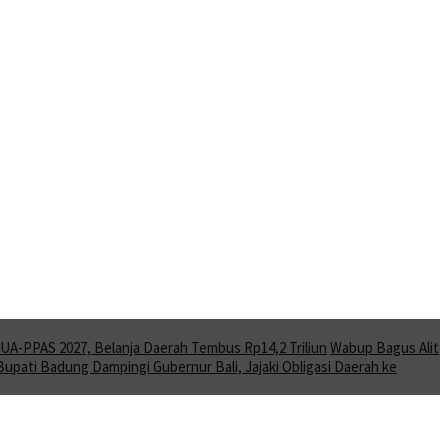
A-PPAS 2027, Belanja Daerah Tembus Rp14,2 Triliun
Wabup Bagus Alit
Bupati Badung Dampingi Gubernur Bali, Jajaki Obligasi Daerah ke