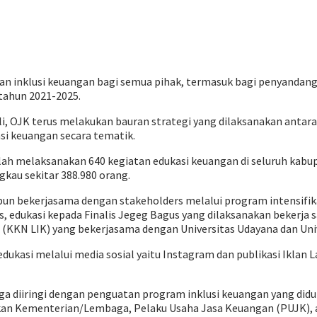
 inklusi keuangan bagi semua pihak, termasuk bagi penyandang d
tahun 2021-2025.
li, OJK terus melakukan bauran strategi yang dilaksanakan antara
asi keuangan secara tematik.
ah melaksanakan 640 kegiatan edukasi keuangan di seluruh kabupa
gkau sekitar 388.980 orang.
pun bekerjasama dengan stakeholders melalui program intensifik
, edukasi kepada Finalis Jegeg Bagus yang dilaksanakan bekerja 
an (KKN LIK) yang bekerjasama dengan Universitas Udayana dan Uni
i edukasi melalui media sosial yaitu Instagram dan publikasi Iklan
juga diiringi dengan penguatan program inklusi keuangan yang didu
n Kementerian/Lembaga, Pelaku Usaha Jasa Keuangan (PUJK), ak