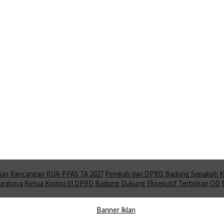
ian Rancangan KUA-PPAS TA 2027
Pemkab dan DPRD Badung Sepakati KU
Surabaya
Ketua Komisi III DPRD Badung Dukung Eksekutif Terbitkan OD