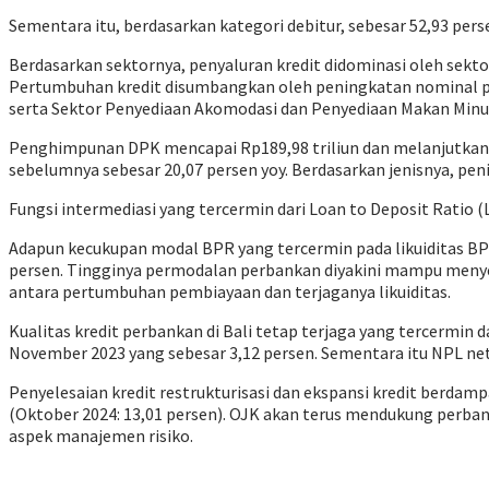
Sementara itu, berdasarkan kategori debitur, sebesar 52,93 per
Berdasarkan sektornya, penyaluran kredit didominasi oleh sekt
Pertumbuhan kredit disumbangkan oleh peningkatan nominal pen
serta Sektor Penyediaan Akomodasi dan Penyediaan Makan Minum 
Penghimpunan DPK mencapai Rp189,98 triliun dan melanjutkan c
sebelumnya sebesar 20,07 persen yoy. Berdasarkan jenisnya, p
Fungsi intermediasi yang tercermin dari Loan to Deposit Ratio 
Adapun kecukupan modal BPR yang tercermin pada likuiditas BPR 
persen. Tingginya permodalan perbankan diyakini mampu menye
antara pertumbuhan pembiayaan dan terjaganya likuiditas.
Kualitas kredit perbankan di Bali tetap terjaga yang tercermin 
November 2023 yang sebesar 3,12 persen. Sementara itu NPL net
Penyelesaian kredit restrukturisasi dan ekspansi kredit berdam
(Oktober 2024: 13,01 persen). OJK akan terus mendukung perba
aspek manajemen risiko.