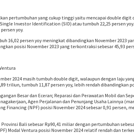
kkan pertumbuhan yang cukup tinggi yaitu mencapai double digit
Single Investor Identification (SID) atau tumbuh 22,25 persen yo
persen yoy.
mbuh 16,02 persen yoy meningkat dibandingkan November 2023 yang
dingkan posisi November 2023 yang terkontraksi sebesar 45,93 pers
Ventura
mber 2024 masih tumbuh double digit, walaupun dengan laju yan
9 triliun, tumbuh 11,87 persen yoy, lebih rendah dibandingkan p
gangan Besar dan Eceran; Reparasi dan Perawatan Mobil dan Sepe
agakerjaan, Agen Perjalanan dan Penunjang Usaha Lainnya (market
ing Financing (NPF) posisi November 2024 sebesar 0,91 persen, 
 Provinsi Bali sebesar Rp90,41 miliar dengan pertumbuhan sebes
PF) Modal Ventura posisi November 2024 relatif rendah dan terke