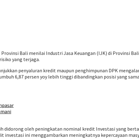
Provinsi Bali menilai Industri Jasa Keuangan (IJK) di Provinsi Ba
isiko yang terjaga.
enunjukkan penyaluran kredit maupun penghimpunan DPK mengala
umbuh 6,87 persen yoy lebih tinggi dibandingkan posisi yang sam
npasar
amani
 didorong oleh peningkatan nominal kredit Investasi yang berta
dit investasi ini menggambarkan meningkatnya kepercayaan masya