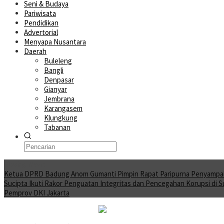
Seni & Budaya
Pariwisata
Pendidikan
Advertorial
Menyapa Nusantara
Daerah
Buleleng
Bangli
Denpasar
Gianyar
Jembrana
Karangasem
Klungkung
Tabanan
Moving News
Ketua DPRD Badung Anom Gumanti Pimpin Rapat Paripurna Penyampa
Sucipta Ikuti Rakor Penguatan Integritas dan Pencegahan Korupsi di 
Pemprov DKI Jakarta