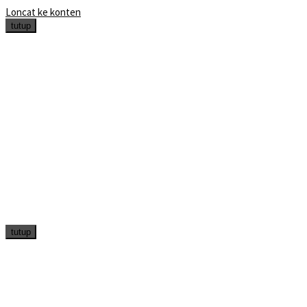
Loncat ke konten
tutup
tutup