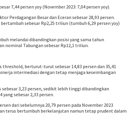
esar 7,44 persen yoy (November 2023: 7,04 persen yoy).
ktor Perdagangan Besar dan Eceran sebesar 28,93 persen.
ertambah sebesar Rp2,25 triliun (tumbuh 6,29 persen yoy)
mbuh melandai dibandingkan posisi yang sama tahun
n nominal Tabungan sebesar Rp12,1 triliun.
 threshold, berturut-turut sebesar 14,83 persen dan 35,41
kinerja intermediasi dengan tetap menjaga keseimbangan
 sebesar 3,23 persen, sedikit lebih tinggi dibandingkan
 yang sebesar 2,33 persen.
8 persen dari sebelumnya 20,79 persen pada November 2023
nkan terus bertumbuh berkelanjutan namun tetap prudent dalam