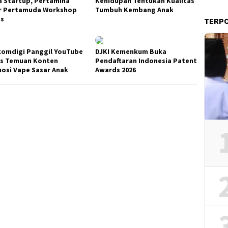
a Startup, Pertamina
Kehidupan Tentukan Kualitas
r Pertamuda Workshop
Tumbuh Kembang Anak
es
TERP
omdigi Panggil YouTube
DJKI Kemenkum Buka
s Temuan Konten
Pendaftaran Indonesia Patent
osi Vape Sasar Anak
Awards 2026