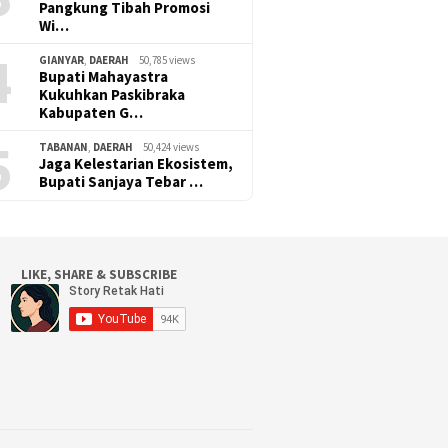
Pangkung Tibah Promosi
Wi…
4
GIANYAR
,
DAERAH
50,785 views
Bupati Mahayastra
Kukuhkan Paskibraka
Kabupaten G…
5
TABANAN
,
DAERAH
50,424 views
Jaga Kelestarian Ekosistem,
Bupati Sanjaya Tebar …
LIKE, SHARE & SUBSCRIBE