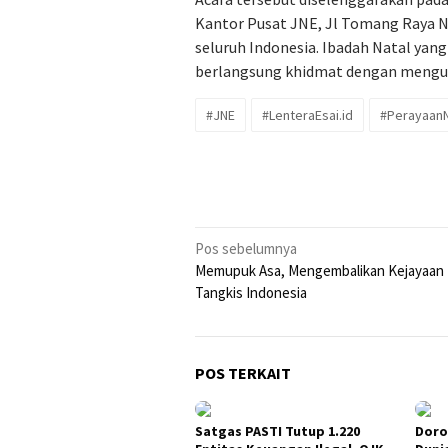
Kantor Pusat JNE, Jl Tomang Raya No
seluruh Indonesia. Ibadah Natal yan
berlangsung khidmat dengan mengusu
#JNE
#LenteraEsai.id
#PerayaanN
Navigasi
Pos sebelumnya
Memupuk Asa, Mengembalikan Kejayaan 
pos
Tangkis Indonesia
POS TERKAIT
Satgas PASTI Tutup 1.220
Doro