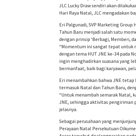
JLC Lucky Draw sendiri akan dilakuk
Hari Raya Natal, JLC mengadakan ba
Eri Palgunadi, SVP Marketing Group
Tahun Baru menjadi salah satu mome
dengan prinsip ‘Berbagi, Memberi, d
“Momentum ini sangat tepat untuk 
dengan tema HUT JNE ke-34 pada Nove
ingin menghadirkan suasana yang le
bermanfaat, baik bagi karyawan, pel
Eri menambahkan bahwa JNE tetap b
termasuk Natal dan Tahun Baru, denga
“Untuk menambah semarak Natal, ka
JNE, sehingga aktivitas pengiriman p
jelasnya.
Sebagai perusahaan yang menjunjung 
Perayaan Natal Persekutuan Oikumen
Acara tersebut diselenggarakan pada