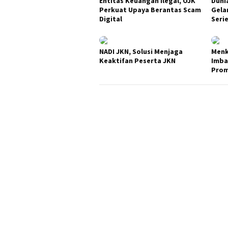
Entitas Keuangan Ilegal, OJK
Duni
Perkuat Upaya Berantas Scam
Gela
Digital
Seri
NADI JKN, Solusi Menjaga
Menk
Keaktifan Peserta JKN
Imba
Prom