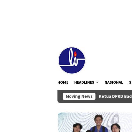
Loncat
tutup
ke
konten
HOME
HEADLINES
NASIONAL
S
Moving News
Ketua DPRD Badung Anom Guman