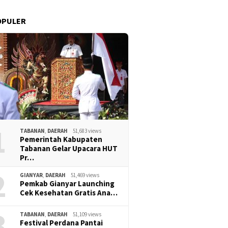
OPULER
1
TABANAN
,
DAERAH
51,683 views
Pemerintah Kabupaten
Tabanan Gelar Upacara HUT
Pr…
2
GIANYAR
,
DAERAH
51,469 views
Pemkab Gianyar Launching
Cek Kesehatan Gratis Ana…
3
TABANAN
,
DAERAH
51,109 views
Festival Perdana Pantai