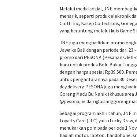
Melalui media sosial, JNE membagi
menarik, seperti produk elekronik dan
Cloth Inc, Kasep Collections, Gonega
yang beruntung melalui kuis Game Si
JNE juga menghadirkan promo ongkos
Jawa ke Bali dengan periode dari 23 
promo dari PESONA (Pesanan Oleh-ol
baru untuk produk Bolu Bakar Tung
dengan harga spesial Rp39.500. Peme
untuk pengantarannya pada 30 Desem
day delivery. PESONA juga menghadi
Goreng Madu Bu Nanik (khusus area J
@pesonajne dan @pisanggorengmad
Sebagai program akhir tahun, JNE 
Loyalty Card (JLC) yaitu Lucky Dra
menukarkan poin pada periode 1 No
hadiah motor, laptop, handphone, s