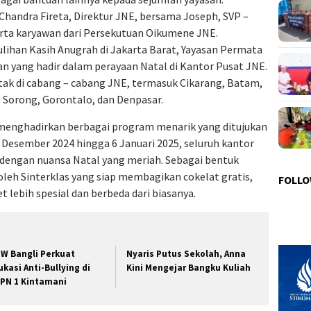
Chandra Fireta, Direktur JNE, bersama Joseph, SVP –
erta karyawan dari Persekutuan Oikumene JNE.
ihan Kasih Anugrah di Jakarta Barat, Yayasan Permata
afan yang hadir dalam perayaan Natal di Kantor Pusat JNE.
entak di cabang – cabang JNE, termasuk Cikarang, Batam,
 Sorong, Gorontalo, dan Denpasar.
enghadirkan berbagai program menarik yang ditujukan
0 Desember 2024 hingga 6 Januari 2025, seluruh kantor
i dengan nuansa Natal yang meriah. Sebagai bentuk
oleh Sinterklas yang siap membagikan cokelat gratis,
FOLLO
 lebih spesial dan berbeda dari biasanya.
W Bangli Perkuat
Nyaris Putus Sekolah, Anna
ukasi Anti-Bullying di
Kini Mengejar Bangku Kuliah
PN 1 Kintamani