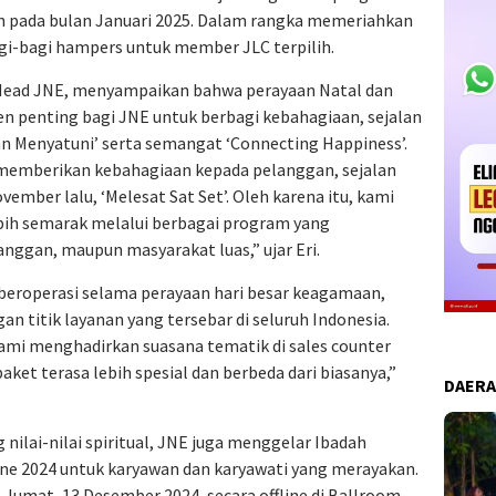
an pada bulan Januari 2025. Dalam rangka memeriahkan
gi-bagi hampers untuk member JLC terpilih.
 Head JNE, menyampaikan bahwa perayaan Natal dan
n penting bagi JNE untuk berbagi kebahagiaan, sejalan
an Menyatuni’ serta semangat ‘Connecting Happiness’.
memberikan kebahagiaan kepada pelanggan, sejalan
mber lalu, ‘Melesat Sat Set’. Oleh karena itu, kami
bih semarak melalui berbagai program yang
anggan, maupun masyarakat luas,” ujar Eri.
eroperasi selama perayaan hari besar keagamaan,
n titik layanan yang tersebar di seluruh Indonesia.
mi menghadirkan suasana tematik di sales counter
aket terasa lebih spesial dan berbeda dari biasanya,”
DAER
nilai-nilai spiritual, JNE juga menggelar Ibadah
e 2024 untuk karyawan dan karyawati yang merayakan.
 Jumat, 13 Desember 2024, secara offline di Ballroom