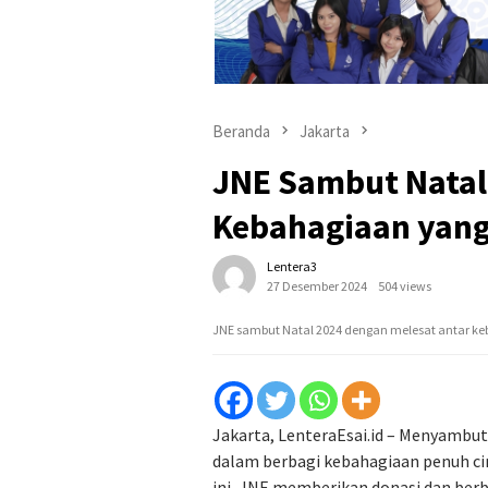
Beranda
Jakarta
JNE Sambut Natal
Kebahagiaan yang
Lentera3
27 Desember 2024
504 views
JNE sambut Natal 2024 dengan melesat antar keb
Jakarta, LenteraEsai.id – Menyamb
dalam berbagi kebahagiaan penuh ci
ini, JNE memberikan donasi dan berb