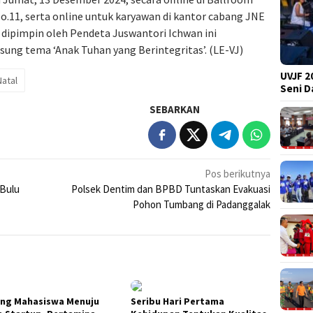
.11, serta online untuk karyawan di kantor cabang JNE
g dipimpin oleh Pendeta Juswantori Ichwan ini
ng tema ‘Anak Tuhan yang Berintegritas’. (LE-VJ)
UVJF 2
atal
Seni 
SEBARKAN
Pos berikutnya
Bulu
Polsek Dentim dan BPBD Tuntaskan Evakuasi
Pohon Tumbang di Padanggalak
ng Mahasiswa Menuju
Seribu Hari Pertama