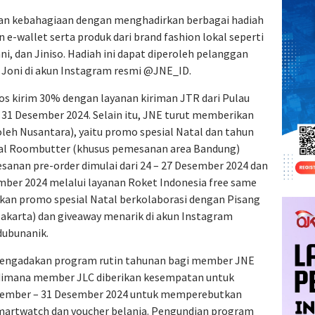
kan kebahagiaan dengan menghadirkan berbagai hadiah
 e-wallet serta produk dari brand fashion lokal seperti
ni, dan Jiniso. Hadiah ini dapat diperoleh pelanggan
 Joni di akun Instagram resmi @JNE_ID.
 kirim 30% dengan layanan kiriman JTR dari Pulau
– 31 Desember 2024. Selain itu, JNE turut memberikan
eh Nusantara), yaitu promo spesial Natal dan tahun
gal Roombutter (khusus pemesanan area Bandung)
sanan pre-order dimulai dari 24 – 27 Desember 2024 dan
ber 2024 melalui layanan Roket Indonesia free same
rkan promo spesial Natal berkolaborasi dengan Pisang
akarta) dan giveaway menarik di akun Instagram
ubunanik.
mengadakan program rutin tahunan bagi member JNE
w, dimana member JLC diberikan kesempatan untuk
vember – 31 Desember 2024 untuk memperebutkan
martwatch dan voucher belanja. Pengundian program