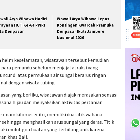
wali Arya Wibawa Hadiri
Wawali Arya Wibawa Lepas
rayaan HUT Ke-64 PWRI
Kontingen Kwarcab Pramuka
ta Denpasar
Denpasar Ikuti Jambore
Nasional 2026
helm keselamatan, wisatawan tersebut kemudian
 para pemandu sebelum menjajal atraksi yang
cur di atas permukaan air sungai berarus ringan
nal dengan wisata tubing.
asan yang berliku, wisatawan diajak merasakan sensasi
ana hijau dan menyaksikan aktivitas pertanian.
r enam kilometer itu, memiliki dua titik wahana
 sehingga menghasilkan arus sungai yang deras. Titik
suki mulut goa buatan yang terbilang unik karena
an khas Bali.