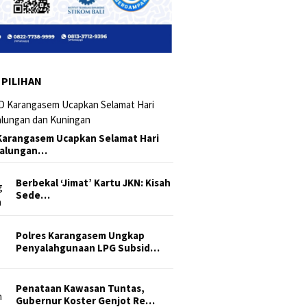
 PILIHAN
arangasem Ucapkan Selamat Hari
Galungan…
Berbekal ‘Jimat’ Kartu JKN: Kisah
Sede…
Polres Karangasem Ungkap
Penyalahgunaan LPG Subsid…
Penataan Kawasan Tuntas,
Gubernur Koster Genjot Re…