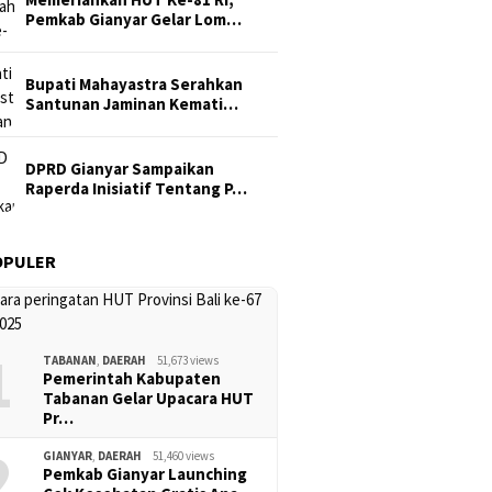
Pemkab Gianyar Gelar Lom…
Bupati Mahayastra Serahkan
Santunan Jaminan Kemati…
DPRD Gianyar Sampaikan
Raperda Inisiatif Tentang P…
OPULER
1
TABANAN
,
DAERAH
51,673 views
Pemerintah Kabupaten
Tabanan Gelar Upacara HUT
Pr…
2
GIANYAR
,
DAERAH
51,460 views
Pemkab Gianyar Launching