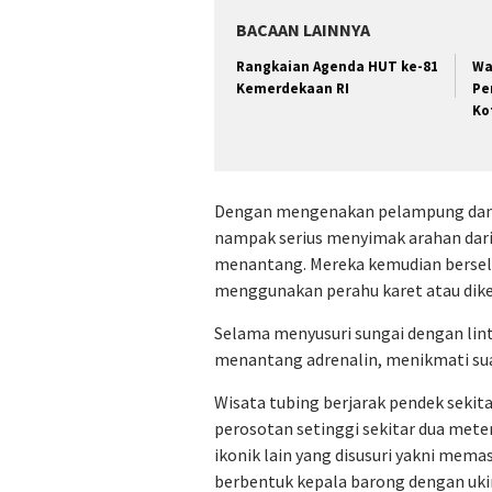
BACAAN LAINNYA
Rangkaian Agenda HUT ke-81
Wa
Kemerdekaan RI
Pe
Ko
Dengan mengenakan pelampung dan 
nampak serius menyimak arahan dari
menantang. Mereka kemudian berselun
menggunakan perahu karet atau dike
Selama menyusuri sungai dengan lint
menantang adrenalin, menikmati suas
Wisata tubing berjarak pendek sekita
perosotan setinggi sekitar dua meter
ikonik lain yang disusuri yakni mema
berbentuk kepala barong dengan ukir