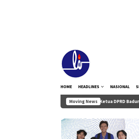
Loncat
tutup
ke
konten
HOME
HEADLINES
NASIONAL
S
Ketua DPRD Badung Anom Gumanti Pim
Moving News