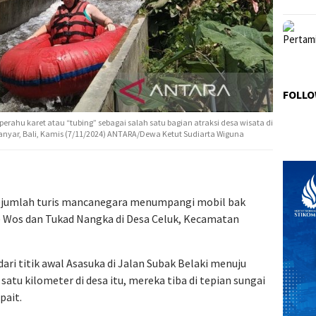
FOLLO
ahu karet atau “tubing” sebagai salah satu bagian atraksi desa wisata di
nyar, Bali, Kamis (7/11/2024) ANTARA/Dewa Ketut Sudiarta Wiguna
 Sejumlah turis mancanegara menumpangi mobil bak
) Wos dan Tukad Nangka di Desa Celuk, Kecamatan
ri titik awal Asasuka di Jalan Subak Belaki menuju
satu kilometer di desa itu, mereka tiba di tepian sungai
pait.