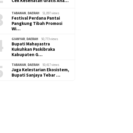
Cek Kesehatan Gratis Ana…
3
TABANAN
,
DAERAH
51,097 views
Festival Perdana Pantai
Pangkung Tibah Promosi
Wi…
4
GIANYAR
,
DAERAH
50,773 views
Bupati Mahayastra
Kukuhkan Paskibraka
Kabupaten G…
5
TABANAN
,
DAERAH
50,417 views
Jaga Kelestarian Ekosistem,
Bupati Sanjaya Tebar …