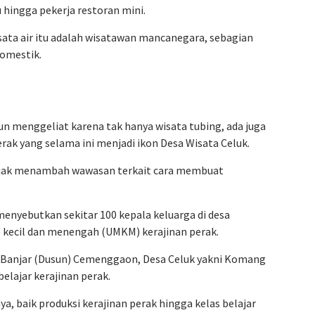
hingga pekerja restoran mini.
isata air itu adalah wisatawan mancanegara, sebagian
domestik.
n menggeliat karena tak hanya wisata tubing, ada juga
rak yang selama ini menjadi ikon Desa Wisata Celuk.
iajak menambah wawasan terkait cara membuat
enyebutkan sekitar 100 kepala keluarga di desa
o kecil dan menengah (UMKM) kerajinan perak.
di Banjar (Dusun) Cemenggaon, Desa Celuk yakni Komang
elajar kerajinan perak.
a, baik produksi kerajinan perak hingga kelas belajar