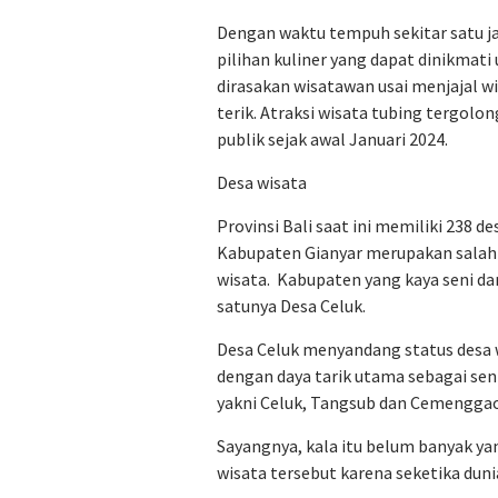
Dengan waktu tempuh sekitar satu j
pilihan kuliner yang dapat dinikmati
dirasakan wisatawan usai menjajal wis
terik. Atraksi wisata tubing tergolo
publik sejak awal Januari 2024.
Desa wisata
Provinsi Bali saat ini memiliki 238 
Kabupaten Gianyar merupakan salah s
wisata. Kabupaten yang kaya seni dan
satunya Desa Celuk.
Desa Celuk menyandang status desa 
dengan daya tarik utama sebagai sent
yakni Celuk, Tangsub dan Cemengga
Sayangnya, kala itu belum banyak y
wisata tersebut karena seketika dun