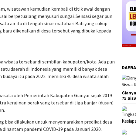
am, wisatawan kemudian kembali di titik awal dengan
 usai berpetualang menyusuri sungai. Sensasi segar pun
ata air itu di tengah sinar matahari Bali yang cukup
ng baru dikenalkan di desa tersebut yang dibuka kepada
desa wisata tersebar di sembilan kabupaten/kota. Ada pun
DAER
atu daerah di Indonesia yang memiliki banyak desa
 budaya itu pada 2022 memiliki 40 desa wisata salah
Gianya
wisata oleh Pemerintah Kabupaten Gianyar sejak 2019
75 Si
ra kerajinan perak yang tersebar di tiga banjar (dusun)
on.
ang bisa dilakukan untuk menyemarakkan predikat desa
ia dihantam pandemi COVID-19 pada Januari 2020.