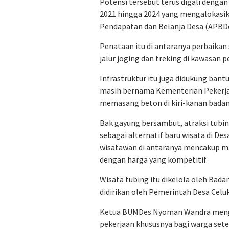
Potensi tersebut terus digali dengan
2021 hingga 2024 yang mengalokasika
Pendapatan dan Belanja Desa (APBDe
Penataan itu di antaranya perbaikan
jalur joging dan treking di kawasan p
Infrastruktur itu juga didukung ban
masih bernama Kementerian Pekerj
memasang beton di kiri-kanan badan 
Bak gayung bersambut, atraksi tubi
sebagai alternatif baru wisata di De
wisatawan di antaranya mencakup ma
dengan harga yang kompetitif.
Wisata tubing itu dikelola oleh Bad
didirikan oleh Pemerintah Desa Celuk
Ketua BUMDes Nyoman Wandra mengu
pekerjaan khususnya bagi warga set