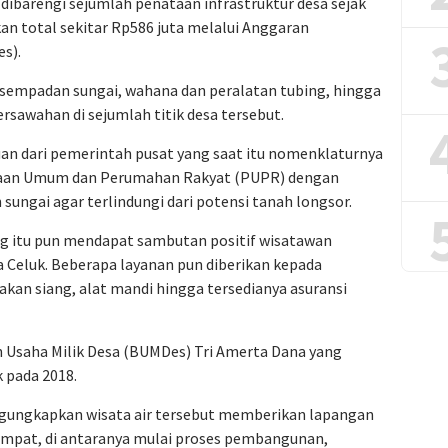
 dibarengi sejumlah penataan infrastruktur desa sejak
n total sekitar Rp586 juta melalui Anggaran
s).
 sempadan sungai, wahana dan peralatan tubing, hingga
ersawahan di sejumlah titik desa tersebut.
tuan dari pemerintah pusat yang saat itu nomenklaturnya
aan Umum dan Perumahan Rakyat (PUPR) dengan
sungai agar terlindungi dari potensi tanah longsor.
ng itu pun mendapat sambutan positif wisatawan
sa Celuk. Beberapa layanan pun diberikan kepada
kan siang, alat mandi hingga tersedianya asuransi
an Usaha Milik Desa (BUMDes) Tri Amerta Dana yang
 pada 2018.
ngkapkan wisata air tersebut memberikan lapangan
empat, di antaranya mulai proses pembangunan,