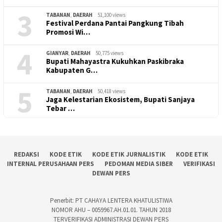
3
TABANAN
,
DAERAH
51,100 views
Festival Perdana Pantai Pangkung Tibah
Promosi Wi…
4
GIANYAR
,
DAERAH
50,775 views
Bupati Mahayastra Kukuhkan Paskibraka
Kabupaten G…
5
TABANAN
,
DAERAH
50,418 views
Jaga Kelestarian Ekosistem, Bupati Sanjaya
Tebar …
REDAKSI
KODE ETIK
KODE ETIK JURNALISTIK
KODE ETIK
INTERNAL PERUSAHAAN PERS
PEDOMAN MEDIA SIBER
VERIFIKASI
DEWAN PERS
Penerbit: PT CAHAYA LENTERA KHATULISTIWA
NOMOR AHU – 0059967.AH.01.01. TAHUN 2018
TERVERIFIKASI ADMINISTRASI DEWAN PERS