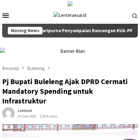
Loncat
ke
Menu
konten
Mobile
in Rapat Paripurna Penyampaian Rancangan KUA-PPAS TA 2027
Moving News
Beranda
Buleleng
Pj Bupati Buleleng Ajak DPRD Cermati
Mandatory Spending untuk
Infrastruktur
Lentera3
24 Juli 2023
1,024 views