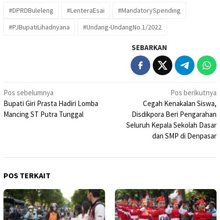
#DPRDBuleleng
#LenteraEsai
#MandatorySpending
#PJBupatiLihadnyana
#Undang-UndangNo.1/2022
SEBARKAN
Navigasi
Pos sebelumnya
Pos berikutnya
Bupati Giri Prasta Hadiri Lomba
Cegah Kenakalan Siswa,
pos
Mancing ST Putra Tunggal
Disdikpora Beri Pengarahan
Seluruh Kepala Sekolah Dasar
dan SMP di Denpasar
POS TERKAIT