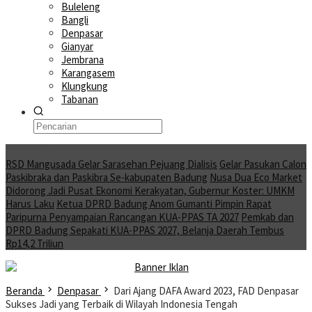
Buleleng
Bangli
Denpasar
Gianyar
Jembrana
Karangasem
Klungkung
Tabanan
Moving News
RSD Mangusada Gelar Sarasehan Pejuang Dialisis
Gelar Pasukan Calon
Paskibraka dan Paskibra Se-kabupaten Badung
Nusa Dua Eco Market
Didorong Jadi Pusat Ekonomi Kerakyatan, Gubernur Koster: UMKM
Harus Laku
Ketua DPRD Badung Anom Gumanti Pimpin Rapat
Paripurna Penyampaian Rancangan KUA-PPAS TA 2027
Pemkab dan
DPRD Badung Sepakati KUA-PPAS 2027, Belanja Daerah Tembus
Rp14,2 Triliun
Beranda
Denpasar
Dari Ajang DAFA Award 2023, FAD Denpasar
Sukses Jadi yang Terbaik di Wilayah Indonesia Tengah