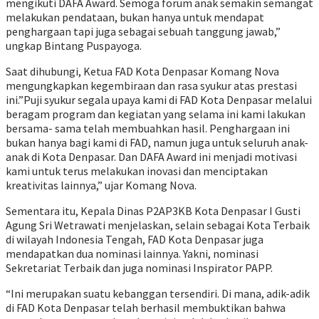
mengikuti DAFA Award. Semoga forum anak semakin semangat
melakukan pendataan, bukan hanya untuk mendapat
penghargaan tapi juga sebagai sebuah tanggung jawab,”
ungkap Bintang Puspayoga.
Saat dihubungi, Ketua FAD Kota Denpasar Komang Nova
mengungkapkan kegembiraan dan rasa syukur atas prestasi
ini.”Puji syukur segala upaya kami di FAD Kota Denpasar melalui
beragam program dan kegiatan yang selama ini kami lakukan
bersama- sama telah membuahkan hasil. Penghargaan ini
bukan hanya bagi kami di FAD, namun juga untuk seluruh anak-
anak di Kota Denpasar. Dan DAFA Award ini menjadi motivasi
kami untuk terus melakukan inovasi dan menciptakan
kreativitas lainnya,” ujar Komang Nova.
Sementara itu, Kepala Dinas P2AP3KB Kota Denpasar I Gusti
Agung Sri Wetrawati menjelaskan, selain sebagai Kota Terbaik
di wilayah Indonesia Tengah, FAD Kota Denpasar juga
mendapatkan dua nominasi lainnya. Yakni, nominasi
Sekretariat Terbaik dan juga nominasi Inspirator PAPP.
“Ini merupakan suatu kebanggan tersendiri. Di mana, adik-adik
di FAD Kota Denpasar telah berhasil membuktikan bahwa