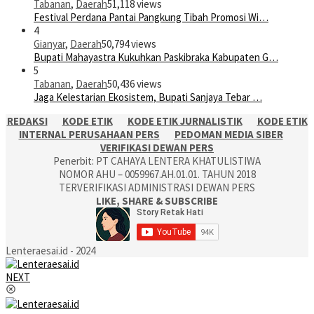
Tabanan
,
Daerah
51,118 views
Festival Perdana Pantai Pangkung Tibah Promosi Wi…
4
Gianyar
,
Daerah
50,794 views
Bupati Mahayastra Kukuhkan Paskibraka Kabupaten G…
5
Tabanan
,
Daerah
50,436 views
Jaga Kelestarian Ekosistem, Bupati Sanjaya Tebar …
REDAKSI
KODE ETIK
KODE ETIK JURNALISTIK
KODE ETIK
INTERNAL PERUSAHAAN PERS
PEDOMAN MEDIA SIBER
VERIFIKASI DEWAN PERS
Penerbit: PT CAHAYA LENTERA KHATULISTIWA
NOMOR AHU – 0059967.AH.01.01. TAHUN 2018
TERVERIFIKASI ADMINISTRASI DEWAN PERS
LIKE, SHARE & SUBSCRIBE
Lenteraesai.id - 2024
NEXT