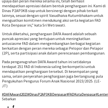
upaya dan peran mereka selama ini, telah berhasil
mendapatkan apresiasi dalam bentuk penghargaan ini. Kami di
Dinas P2AP3KB siap untuk bersinergi dengan pihak terkait
lainnya, sesuai dengan spirit Vasudhaiva Kutumbhakam untuk
menguatkan komitmen mendukung aksi serta kegiatan FAD
Kota Denpasar ini,” kata Sri Wetrawati.
Untuk diketahui, penghargaan DAFA Award adalah sebuah
puncak apresiasi yang bertujuan untuk meningkatkan
antusiasme FAD dalam mengembangkan berbagai kegiatan
berkaitan dengan peran mereka sebagai Pelopor dan Pelapor
(2P), serta partisipasi anak dalam perencanaan pembangunan.
Pada penganugrahan DAFA Award tahun ini setidaknya
terdapat 251 FAD di Indonesia saling berkompetisi untuk
mendapatkan penghargaan tersebut. Di kesempatan yang
sama, selain penyerahan penghargaan juga berlangsung pula
Pengukuhan Pengurus Forum Anak Nasional 2023/2025. (LE-
JT)
#DAFAAward2023
#DinasP2AP3KBDenpasar
#FADKotaDenpasar
#Lenter
Sebarkan