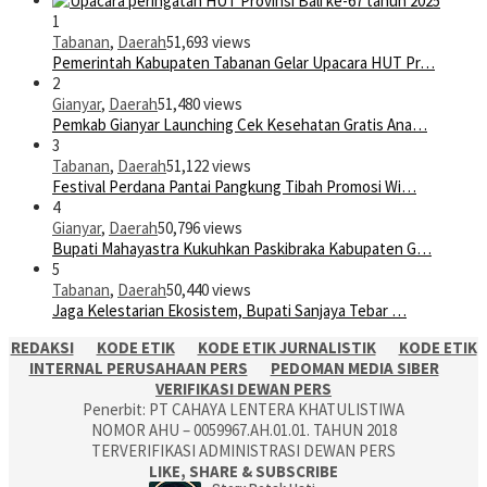
1
Tabanan
,
Daerah
51,693 views
Pemerintah Kabupaten Tabanan Gelar Upacara HUT Pr…
2
Gianyar
,
Daerah
51,480 views
Pemkab Gianyar Launching Cek Kesehatan Gratis Ana…
3
Tabanan
,
Daerah
51,122 views
Festival Perdana Pantai Pangkung Tibah Promosi Wi…
4
Gianyar
,
Daerah
50,796 views
Bupati Mahayastra Kukuhkan Paskibraka Kabupaten G…
5
Tabanan
,
Daerah
50,440 views
Jaga Kelestarian Ekosistem, Bupati Sanjaya Tebar …
REDAKSI
KODE ETIK
KODE ETIK JURNALISTIK
KODE ETIK
INTERNAL PERUSAHAAN PERS
PEDOMAN MEDIA SIBER
VERIFIKASI DEWAN PERS
Penerbit: PT CAHAYA LENTERA KHATULISTIWA
NOMOR AHU – 0059967.AH.01.01. TAHUN 2018
TERVERIFIKASI ADMINISTRASI DEWAN PERS
LIKE, SHARE & SUBSCRIBE