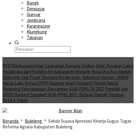
Bangli
Denpasar
Gianyar
Jembrana
Karangasem
Klungkung
Tabanan
Moving News
RSD Mangusada Gelar Sarasehan Pejuang Dialisis
Gelar Pasukan Calon
Paskibraka dan Paskibra Se-kabupaten Badung
Nusa Dua Eco Market
Didorong Jadi Pusat Ekonomi Kerakyatan, Gubernur Koster: UMKM
Harus Laku
Ketua DPRD Badung Anom Gumanti Pimpin Rapat
Paripurna Penyampaian Rancangan KUA-PPAS TA 2027
Pemkab dan
DPRD Badung Sepakati KUA-PPAS 2027, Belanja Daerah Tembus
Rp14,2 Triliun
Beranda
Buleleng
Sekda Suyasa Apresiasi Kinerja Gugus Tugas
Reforma Agraria Kabupaten Buleleng