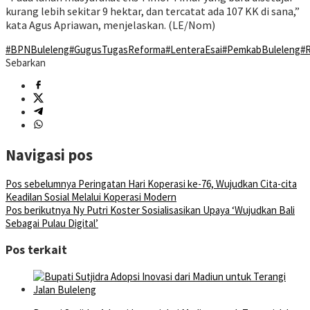
kurang lebih sekitar 9 hektar, dan tercatat ada 107 KK di sana,”
kata Agus Apriawan, menjelaskan. (LE/Nom)
#BPNBuleleng
#GugusTugasReforma
#LenteraEsai
#PemkabBuleleng
#R
Sebarkan
Navigasi pos
Pos sebelumnya
Peringatan Hari Koperasi ke-76, Wujudkan Cita-cita
Keadilan Sosial Melalui Koperasi Modern
Pos berikutnya
Ny Putri Koster Sosialisasikan Upaya ‘Wujudkan Bali
Sebagai Pulau Digital’
Pos terkait