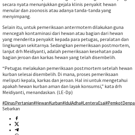
secara nyata menunjukkan gejala klinis penyakit hewan
menular dan zoonosis atau adanya tanda-tanda yang
menyimpang.
Selain itu, untuk pemeriksaan antermotem dilakukan guna
mencegah kontaminasi dari hewan atau bagian dari hewan
yang menderita penyakit kepada para petugas, peralatan dan
lingkungan sekitarnya. Sedangkan pemeriksaan postmortem,
lanjut drh Meidiyanti, adalah pemeriksaan kesehatan pada
bagian jeroan dan karkas hewan yang telah disembelih.
“Petugas melakukan pemeriksaan postmortem setelah hewan
kurban selesai disembelih. Di mana, proses pemeriksaan
meliputi kepala, karkas dan jeroan. Hal ini untuk mengetahui
apakah hewan kurban aman dan layak konsumsi,” kata drh
Meidiyanti, menandaskan. (LE-Dp)
#DinasPertanian
#HewanKurban
#IdulAdha
#LenteraEsai
#PemkotDenpa
Sebarkan