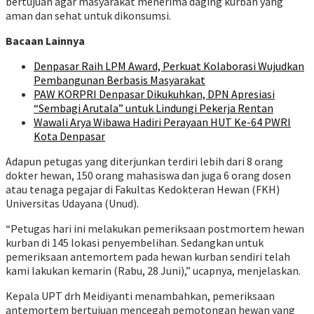
bertujuan agar masyarakat menerima daging kurban yang
aman dan sehat untuk dikonsumsi.
Bacaan Lainnya
Denpasar Raih LPM Award, Perkuat Kolaborasi Wujudkan
Pembangunan Berbasis Masyarakat
PAW KORPRI Denpasar Dikukuhkan, DPN Apresiasi
“Sembagi Arutala” untuk Lindungi Pekerja Rentan
Wawali Arya Wibawa Hadiri Perayaan HUT Ke-64 PWRI
Kota Denpasar
Adapun petugas yang diterjunkan terdiri lebih dari 8 orang
dokter hewan, 150 orang mahasiswa dan juga 6 orang dosen
atau tenaga pegajar di Fakultas Kedokteran Hewan (FKH)
Universitas Udayana (Unud).
“Petugas hari ini melakukan pemeriksaan postmortem hewan
kurban di 145 lokasi penyembelihan. Sedangkan untuk
pemeriksaan antemortem pada hewan kurban sendiri telah
kami lakukan kemarin (Rabu, 28 Juni),” ucapnya, menjelaskan.
Kepala UPT drh Meidiyanti menambahkan, pemeriksaan
antemortem bertujuan mencegah pemotongan hewan yang