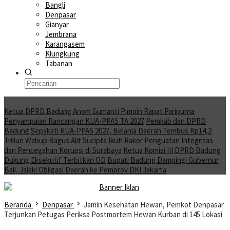
Bangli
Denpasar
Gianyar
Jembrana
Karangasem
Klungkung
Tabanan
Moving News
Ketua DPRD Badung Anom Gumanti Pimpin Rapat Paripurna
Penyampaian Rancangan KUA-PPAS TA 2027
Pemkab dan DPRD
Badung Sepakati KUA-PPAS 2027, Belanja Daerah Tembus Rp14,2
Triliun
Wabup Bagus Alit Sucipta Ikuti Rakor Penguatan Integritas
dan Pencegahan Korupsi di Surabaya
Ketua Komisi III DPRD Badung
Dukung Eksekutif Terbitkan OD
Bupati Badung Dampingi Gubernur
Bali, Jajaki Obligasi Daerah ke Pemprov DKI Jakarta
Beranda
Denpasar
Jamin Kesehatan Hewan, Pemkot Denpasar
Terjunkan Petugas Periksa Postmortem Hewan Kurban di 145 Lokasi