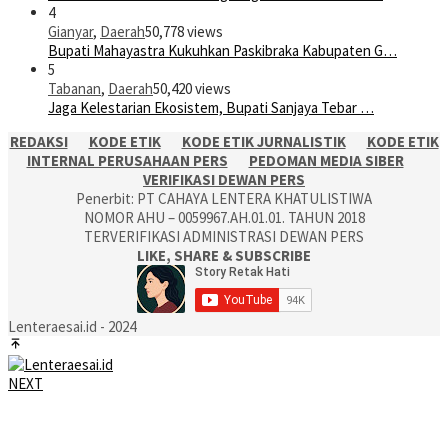
4
Gianyar
,
Daerah
50,778 views
Bupati Mahayastra Kukuhkan Paskibraka Kabupaten G…
5
Tabanan
,
Daerah
50,420 views
Jaga Kelestarian Ekosistem, Bupati Sanjaya Tebar …
REDAKSI
KODE ETIK
KODE ETIK JURNALISTIK
KODE ETIK
INTERNAL PERUSAHAAN PERS
PEDOMAN MEDIA SIBER
VERIFIKASI DEWAN PERS
Penerbit: PT CAHAYA LENTERA KHATULISTIWA
NOMOR AHU – 0059967.AH.01.01. TAHUN 2018
TERVERIFIKASI ADMINISTRASI DEWAN PERS
LIKE, SHARE & SUBSCRIBE
Lenteraesai.id - 2024
NEXT