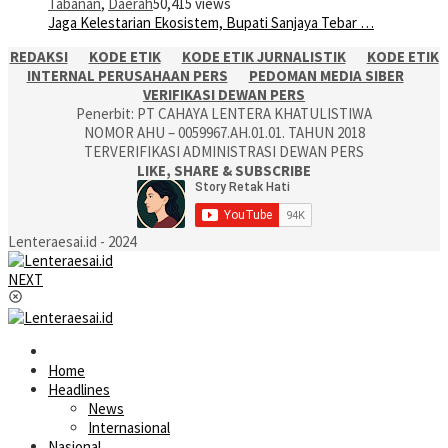
Tabanan
,
Daerah
50,415 views
Jaga Kelestarian Ekosistem, Bupati Sanjaya Tebar …
REDAKSI
KODE ETIK
KODE ETIK JURNALISTIK
KODE ETIK
INTERNAL PERUSAHAAN PERS
PEDOMAN MEDIA SIBER
VERIFIKASI DEWAN PERS
Penerbit: PT CAHAYA LENTERA KHATULISTIWA
NOMOR AHU – 0059967.AH.01.01. TAHUN 2018
TERVERIFIKASI ADMINISTRASI DEWAN PERS
LIKE, SHARE & SUBSCRIBE
Lenteraesai.id - 2024
NEXT
Home
Headlines
News
Internasional
Nasional