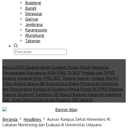
Buleleng
Bangli
Denpasar
Gianyar
Jembrana
Karangasem
Klungkung
Tabanan
Moving News
Ketua DPRD Badung Anom Gumanti Pimpin Rapat Paripurna
Penyampaian Rancangan KUA-PPAS TA 2027
Pemkab dan DPRD
Badung Sepakati KUA-PPAS 2027, Belanja Daerah Tembus Rp14,2
Triliun
Wabup Bagus Alit Sucipta Ikuti Rakor Penguatan Integritas
dan Pencegahan Korupsi di Surabaya
Ketua Komisi III DPRD Badung
Dukung Eksekutif Terbitkan OD
Bupati Badung Dampingi Gubernur
Bali, Jajaki Obligasi Daerah ke Pemprov DKI Jakarta
Beranda
Headlines
Asesor Kampus Sehat Kemenkes RI
Lakukan Monitoring dan Evaluasi di Universitas Udayana