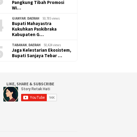
Pangkung Tibah Promosi
Wi…
4
GIANYAR
,
DAERAH
50,785 views
Bupati Mahayastra
Kukuhkan Paskibraka
Kabupaten G…
5
TABANAN
,
DAERAH
50,424 views
Jaga Kelestarian Ekosistem,
Bupati Sanjaya Tebar …
LIKE, SHARE & SUBSCRIBE