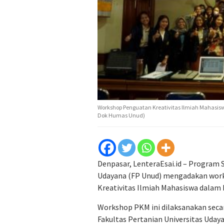
Workshop Penguatan Kreativitas Ilmiah Mahasis
Dok Humas Unud)
Denpasar, LenteraEsai.id – Program S
Udayana (FP Unud) mengadakan work
Kreativitas Ilmiah Mahasiswa dalam
Workshop PKM ini dilaksanakan secar
Fakultas Pertanian Universitas Uda