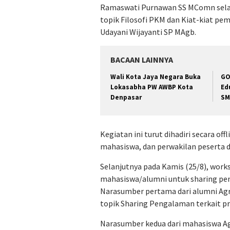
Ramaswati Purnawan SS MComn selak
topik Filosofi PKM dan Kiat-kiat p
Udayani Wijayanti SP MAgb.
BACAAN LAINNYA
Wali Kota Jaya Negara Buka
GO
Lokasabha PW AWBP Kota
Ed
Denpasar
SM
Kegiatan ini turut dihadiri secara offl
mahasiswa, dan perwakilan peserta d
Selanjutnya pada Kamis (25/8), work
mahasiswa/alumni untuk sharing p
Narasumber pertama dari alumni Agr
topik Sharing Pengalaman terkait 
Narasumber kedua dari mahasiswa Ag