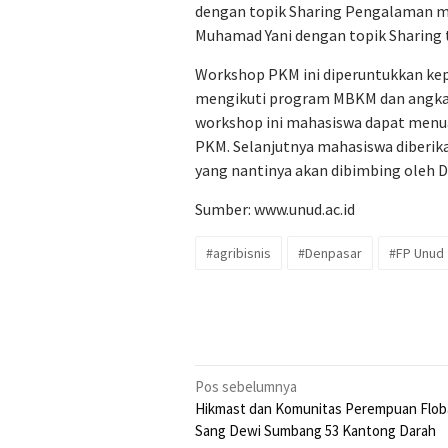
dengan topik Sharing Pengalaman m
Muhamad Yani dengan topik Sharing 
Workshop PKM ini diperuntukkan kep
mengikuti program MBKM dan angkat
workshop ini mahasiswa dapat menua
PKM. Selanjutnya mahasiswa diberi
yang nantinya akan dibimbing oleh D
Sumber:
www.unud.ac.id
#agribisnis
#Denpasar
#FP Unud
Navigasi
Pos sebelumnya
Hikmast dan Komunitas Perempuan Flo
pos
Sang Dewi Sumbang 53 Kantong Darah