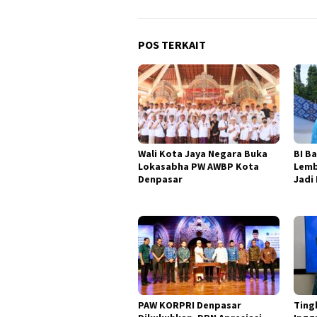
POS TERKAIT
Wali Kota Jaya Negara Buka
BI B
Lokasabha PW AWBP Kota
Lemb
Denpasar
Jadi
PAW KORPRI Denpasar
Ting