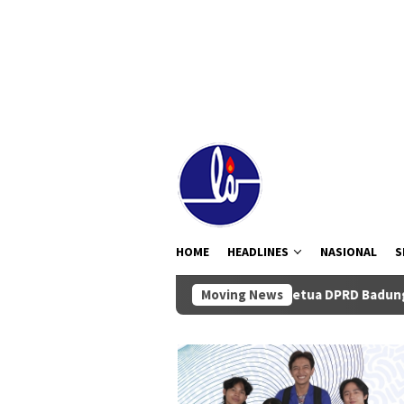
Loncat
tutup
ke
konten
HOME
HEADLINES
NASIONAL
S
Ketua DPRD Badung Anom Gumanti Pim
Moving News