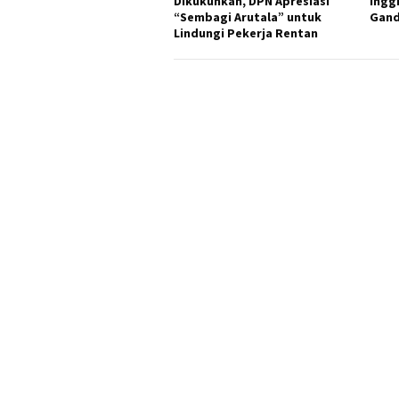
Dikukuhkan, DPN Apresiasi
Ingg
“Sembagi Arutala” untuk
Gand
Lindungi Pekerja Rentan