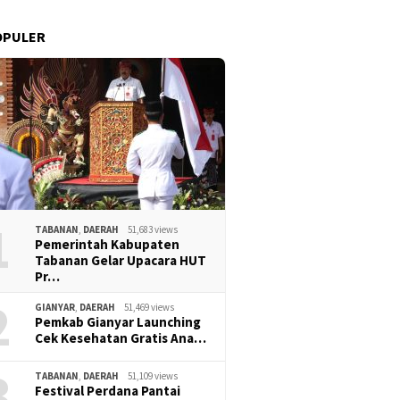
OPULER
1
TABANAN
,
DAERAH
51,683 views
Pemerintah Kabupaten
Tabanan Gelar Upacara HUT
Pr…
2
GIANYAR
,
DAERAH
51,469 views
Pemkab Gianyar Launching
Cek Kesehatan Gratis Ana…
3
TABANAN
,
DAERAH
51,109 views
Festival Perdana Pantai