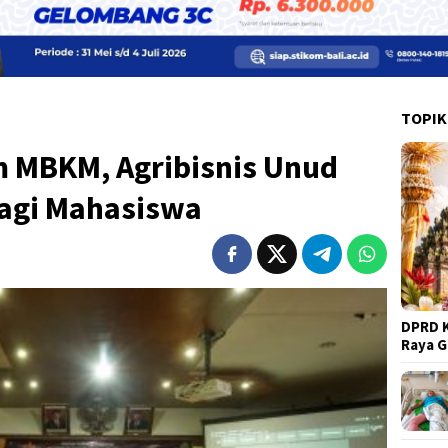
TOPIK
 MBKM, Agribisnis Unud
agi Mahasiswa
DPRD K
Raya 