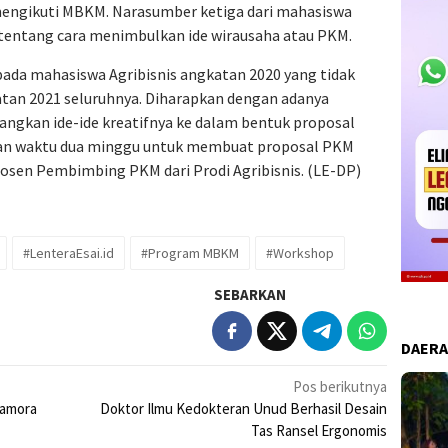
engikuti MBKM. Narasumber ketiga dari mahasiswa
tentang cara menimbulkan ide wirausaha atau PKM.
ada mahasiswa Agribisnis angkatan 2020 yang tidak
an 2021 seluruhnya. Diharapkan dengan adanya
ngkan ide-ide kreatifnya ke dalam bentuk proposal
kan waktu dua minggu untuk membuat proposal PKM
osen Pembimbing PKM dari Prodi Agribisnis. (LE-DP)
#LenteraEsai.id
#Program MBKM
#Workshop
SEBARKAN
DAER
Pos berikutnya
bamora
Doktor Ilmu Kedokteran Unud Berhasil Desain
Tas Ransel Ergonomis