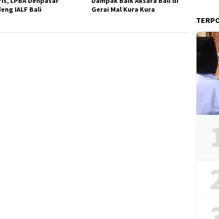
ris, LPBA Denpasar
Dampak Baik Aksara Bali di
eng IALF Bali
Gerai Mal Kura Kura
TERP