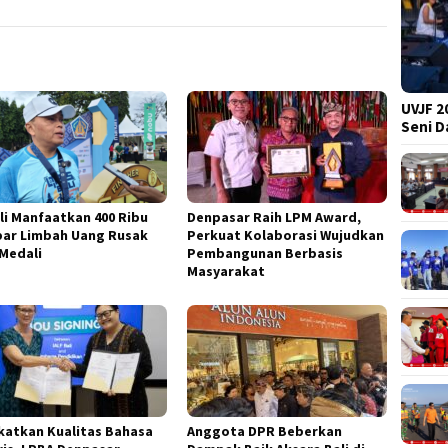
UVJF 2
Seni 
ali Manfaatkan 400 Ribu
Denpasar Raih LPM Award,
ar Limbah Uang Rusak
Perkuat Kolaborasi Wujudkan
 Medali
Pembangunan Berbasis
Masyarakat
katkan Kualitas Bahasa
Anggota DPR Beberkan