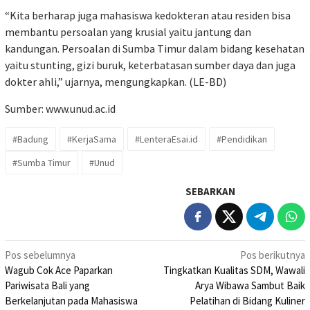
“Kita berharap juga mahasiswa kedokteran atau residen bisa
membantu persoalan yang krusial yaitu jantung dan
kandungan. Persoalan di Sumba Timur dalam bidang kesehatan
yaitu stunting, gizi buruk, keterbatasan sumber daya dan juga
dokter ahli,” ujarnya, mengungkapkan. (LE-BD)
Sumber:
www.unud.ac.id
#Badung
#KerjaSama
#LenteraEsai.id
#Pendidikan
#Sumba Timur
#Unud
SEBARKAN
Navigasi
Pos sebelumnya
Pos berikutnya
Wagub Cok Ace Paparkan
Tingkatkan Kualitas SDM, Wawali
pos
Pariwisata Bali yang
Arya Wibawa Sambut Baik
Berkelanjutan pada Mahasiswa
Pelatihan di Bidang Kuliner