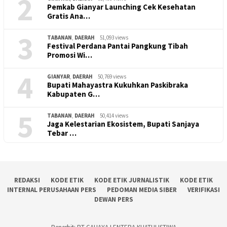
2
Pemkab Gianyar Launching Cek Kesehatan
Gratis Ana…
3
TABANAN
,
DAERAH
51,093 views
Festival Perdana Pantai Pangkung Tibah
Promosi Wi…
4
GIANYAR
,
DAERAH
50,769 views
Bupati Mahayastra Kukuhkan Paskibraka
Kabupaten G…
5
TABANAN
,
DAERAH
50,414 views
Jaga Kelestarian Ekosistem, Bupati Sanjaya
Tebar …
REDAKSI
KODE ETIK
KODE ETIK JURNALISTIK
KODE ETIK
INTERNAL PERUSAHAAN PERS
PEDOMAN MEDIA SIBER
VERIFIKASI
DEWAN PERS