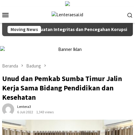
Loncat
ke
Menu
konten
Mobile
ti Rakor Penguatan Integritas dan Pencegahan Korupsi di Suraba
Moving News
Beranda
Badung
Unud dan Pemkab Sumba Timur Jalin
Kerja Sama Bidang Pendidikan dan
Kesehatan
Lentera3
6 Juli 2022
1,343 views