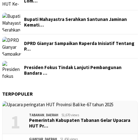
Lom…
Bupati Mahayastra Serahkan Santunan Jaminan
Kemati…
DPRD Gianyar Sampaikan Raperda Inisiatif Tentang
P…
Presiden Fokus Tindak Lanjuti Pembangunan
Bandara …
TERPOPULER
1
TABANAN
,
DAERAH
51,670 views
Pemerintah Kabupaten Tabanan Gelar Upacara
HUT Pr…
GIANYAR
,
DAERAH
51,456 views