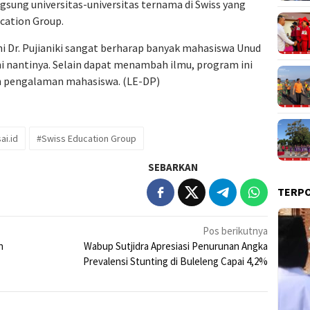
gsung universitas-universitas ternama di Swiss yang
cation Group.
i Dr. Pujianiki sangat berharap banyak mahasiswa Unud
i nantinya. Selain dapat menambah ilmu, program ini
n pengalaman mahasiswa. (LE-DP)
ai.id
#Swiss Education Group
SEBARKAN
TERP
Pos berikutnya
n
Wabup Sutjidra Apresiasi Penurunan Angka
Prevalensi Stunting di Buleleng Capai 4,2%