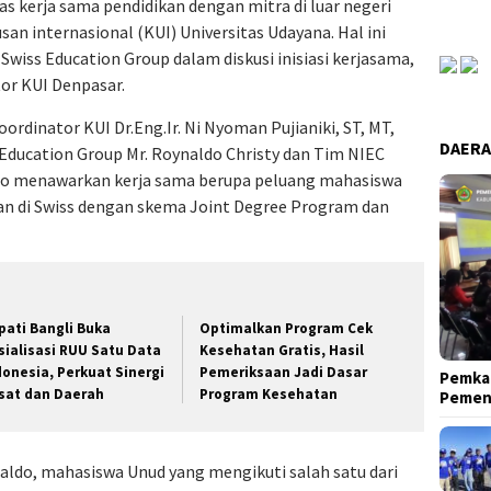
s kerja sama pendidikan dengan mitra di luar negeri
san internasional (KUI) Universitas Udayana. Hal ini
wiss Education Group dalam diskusi inisiasi kerjasama,
or KUI Denpasar.
oordinator KUI Dr.Eng.Ir. Ni Nyoman Pujianiki, ST, MT,
DAER
Education Group Mr. Roynaldo Christy dan Tim NIEC
ldo menawarkan kerja sama berupa peluang mahasiswa
n di Swiss dengan skema Joint Degree Program dan
pati Bangli Buka
Optimalkan Program Cek
sialisasi RUU Satu Data
Kesehatan Gratis, Hasil
donesia, Perkuat Sinergi
Pemeriksaan Jadi Dasar
Pemkab
sat dan Daerah
Program Kesehatan
Pemen
naldo, mahasiswa Unud yang mengikuti salah satu dari