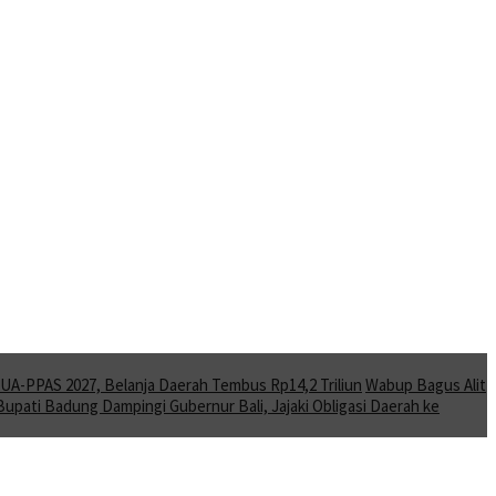
A-PPAS 2027, Belanja Daerah Tembus Rp14,2 Triliun
Wabup Bagus Alit
Bupati Badung Dampingi Gubernur Bali, Jajaki Obligasi Daerah ke