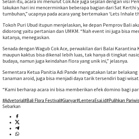
Selain itu, acara ini menurut Cok Ace juga sejalan dengan visi 
lakukan hari ini mencerminkan beberapa bagian dari Sat Kerth
tumbuhan,” ucapnya pada acara yang bertemakan ‘Lets Inhale the 
Tokoh Puri Ubud itupun menjelaskan, ke depan Pemprov Bali ak
didorong yaitu pertanian dan UMKM. “Nah event ini juga bisa m
katanya, menegaskan.
Senada dengan Wagub Cok Ace, perwakilan dari Balai Karantina 
maupun kaktus bisa dikenal lebih luas, tak hanya di tingkat na
budaya, namun juga keindahan flora yang unik ini,” jelasnya.
Sementara Ketua Panitia Adi Pande mengatakan latar belakang d
tanaman aroid, juga bisa menjadi daya tarik tersendiri bagi wisa
“Kami berharap acara ini bisa memberikan efek domino bagi pari
#Advetorial
#Bali Flora Festival
#Gianyar
#LenteraEsai.id
#Pulihkan Pariwis
Sebarkan