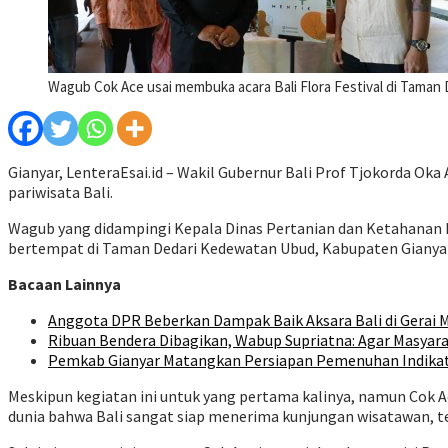
Wagub Cok Ace usai membuka acara Bali Flora Festival di Tama
Gianyar, LenteraEsai.id – Wakil Gubernur Bali Prof Tjokorda Oka
pariwisata Bali.
Wagub yang didampingi Kepala Dinas Pertanian dan Ketahanan P
bertempat di Taman Dedari Kedewatan Ubud, Kabupaten Gianyar,
Bacaan Lainnya
Anggota DPR Beberkan Dampak Baik Aksara Bali di Gerai M
Ribuan Bendera Dibagikan, Wabup Supriatna: Agar Masyara
Pemkab Gianyar Matangkan Persiapan Pemenuhan Indika
Meskipun kegiatan ini untuk yang pertama kalinya, namun Cok A
dunia bahwa Bali sangat siap menerima kunjungan wisatawan, ter