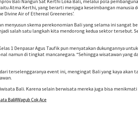
Pemprov Bali Nangun Sat Kerthi Loka Bali, melalui pola pembangun
i yaitu Atma Kerthi, yang berarti menjaga keseimbangan manusia
Divine Air of Ethereal Greeneries’.
an menyusun skema perekonomian Bali yang selama ini sangat be
enjadi salah satu langkah kita mendorong kedua sektor tersebut.
Kelas 1 Denpasar Agus Taufik pun menyatakan dukungannya untuk 
sional namun di tingkat mancanegara. “Sehingga wisatawan yang d
ari terselenggaranya event ini, mengingat Bali yang kaya akan 
tawan.
wisata Bali. Karena selain berwisata mereka juga bisa menikmati
ata Bali
#Wagub Cok Ace