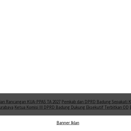
ian Rancangan KUA-PPAS TA 2027
Pemkab dan DPRD Badung Sepakati KU
Surabaya
Ketua Komisi III DPRD Badung Dukung Eksekutif Terbitkan OD