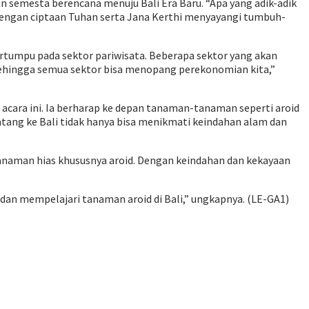
an semesta berencana menuju Bali Era Baru. “Apa yang adik-adik
 dengan ciptaan Tuhan serta Jana Kerthi menyayangi tumbuh-
rtumpu pada sektor pariwisata. Beberapa sektor yang akan
 Sehingga semua sektor bisa menopang perekonomian kita,”
acara ini. Ia berharap ke depan tanaman-tanaman seperti aroid
atang ke Bali tidak hanya bisa menikmati keindahan alam dan
tanaman hias khususnya aroid. Dengan keindahan dan kekayaan
 dan mempelajari tanaman aroid di Bali,” ungkapnya. (LE-GA1)