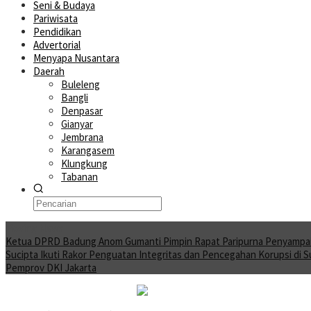
Seni & Budaya
Pariwisata
Pendidikan
Advertorial
Menyapa Nusantara
Daerah
Buleleng
Bangli
Denpasar
Gianyar
Jembrana
Karangasem
Klungkung
Tabanan
Moving News
Ketua DPRD Badung Anom Gumanti Pimpin Rapat Paripurna Penyampa
Sucipta Ikuti Rakor Penguatan Integritas dan Pencegahan Korupsi di 
Pemprov DKI Jakarta