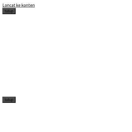
Loncat ke konten
tutup
tutup