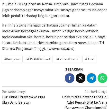
itu, melalui kegiatan ini Ketua Himanika Universitas Udayana
juga berharap agar masyarakat khususnya generasi muda dapat
lebih peduli terhadap lingkungan sekitar.
Hal inilah yang menjadi perhatian utama Himanika dalam
melakukan berbagai aksinya. Himanika juga berkomitmen
melaksanakan aksi bersih-bersih pantai dan aksi sosial lainnya
secara berkala dan berkesinambungan dalam mewujudkan Tri
Dharma Perguruan Tinggi. (
www.unud.ac.id
)
#Denpasar
#HIMANIKA Unud
#LenteraEsai.id
#Unud
SEBARKAN
Navigasi
Pos sebelumnya
Pos berikutnya
FKP Unud Tirtayatra ke Pura
Universitas Udayana Lepas 20
pos
Ulun Danu Beratan
Atlet Pencak Silat ke Arena
‘Banyuwangi Championship’