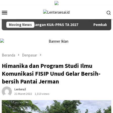
Loncat
ke
Menu
konten
Mobile
ampaian Rancangan KUA-PPAS TA 2027
Moving News
Pemkab dan DPRD B
Beranda
Denpasar
Himanika dan Program Studi Ilmu
Komunikasi FISIP Unud Gelar Bersih-
bersih Pantai Jerman
Lentera3
21 Maret 2022
1,313 views