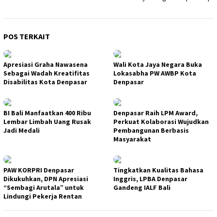
POS TERKAIT
Apresiasi Graha Nawasena
Wali Kota Jaya Negara Buka
Sebagai Wadah Kreatifitas
Lokasabha PW AWBP Kota
Disabilitas Kota Denpasar
Denpasar
BI Bali Manfaatkan 400 Ribu
Denpasar Raih LPM Award,
Lembar Limbah Uang Rusak
Perkuat Kolaborasi Wujudkan
Jadi Medali
Pembangunan Berbasis
Masyarakat
PAW KORPRI Denpasar
Tingkatkan Kualitas Bahasa
Dikukuhkan, DPN Apresiasi
Inggris, LPBA Denpasar
“Sembagi Arutala” untuk
Gandeng IALF Bali
Lindungi Pekerja Rentan