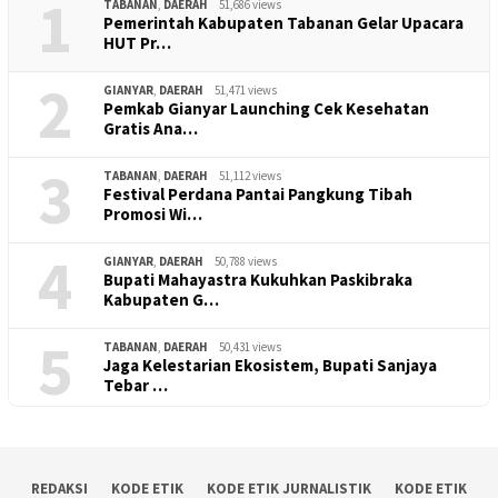
1
TABANAN
,
DAERAH
51,686 views
Pemerintah Kabupaten Tabanan Gelar Upacara
HUT Pr…
2
GIANYAR
,
DAERAH
51,471 views
Pemkab Gianyar Launching Cek Kesehatan
Gratis Ana…
3
TABANAN
,
DAERAH
51,112 views
Festival Perdana Pantai Pangkung Tibah
Promosi Wi…
4
GIANYAR
,
DAERAH
50,788 views
Bupati Mahayastra Kukuhkan Paskibraka
Kabupaten G…
5
TABANAN
,
DAERAH
50,431 views
Jaga Kelestarian Ekosistem, Bupati Sanjaya
Tebar …
REDAKSI
KODE ETIK
KODE ETIK JURNALISTIK
KODE ETIK