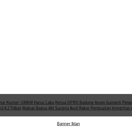
rnur Koster: UMKM Harus Laku
Ketua DPRD Badung Anom Gumanti Pimpin
4,2 Triliun
Wabup Bagus Alit Sucipta Ikuti Rakor Penguatan Integritas