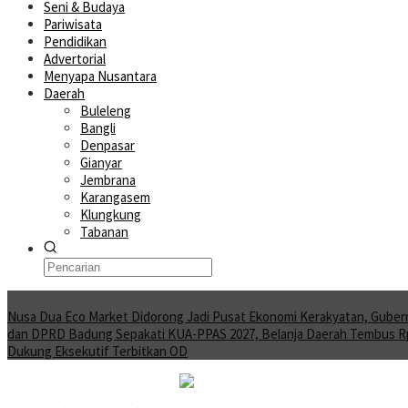
Seni & Budaya
Pariwisata
Pendidikan
Advertorial
Menyapa Nusantara
Daerah
Buleleng
Bangli
Denpasar
Gianyar
Jembrana
Karangasem
Klungkung
Tabanan
Moving News
Nusa Dua Eco Market Didorong Jadi Pusat Ekonomi Kerakyatan, Gube
dan DPRD Badung Sepakati KUA-PPAS 2027, Belanja Daerah Tembus Rp1
Dukung Eksekutif Terbitkan OD