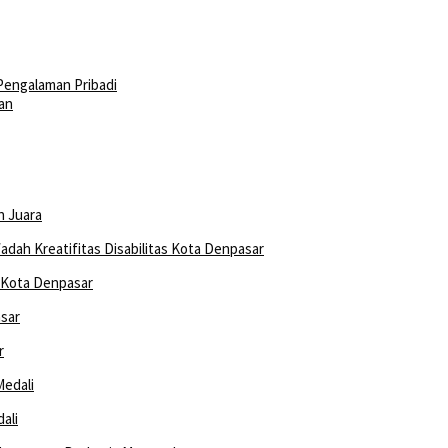
 Pengalaman Pribadi
an
h Juara
s Kota Denpasar
r
ali