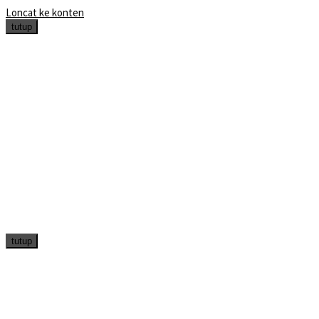
Loncat ke konten
tutup
tutup