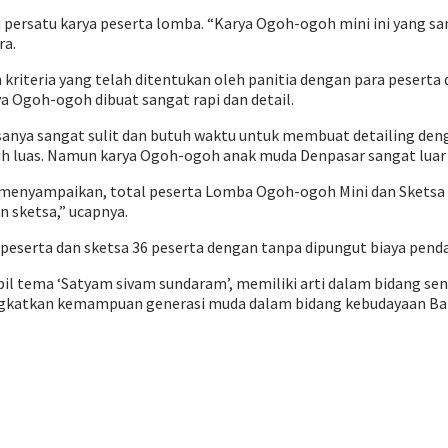
rsatu karya peserta lomba. “Karya Ogoh-ogoh mini ini yang sanga
ra.
riteria yang telah ditentukan oleh panitia dengan para peserta
aya Ogoh-ogoh dibuat sangat rapi dan detail.
asanya sangat sulit dan butuh waktu untuk membuat detailing d
h luas. Namun karya Ogoh-ogoh anak muda Denpasar sangat luar bi
menyampaikan, total peserta Lomba Ogoh-ogoh Mini dan Sketsa Og
n sketsa,” ucapnya.
peserta dan sketsa 36 peserta dengan tanpa dipungut biaya penda
 tema ‘Satyam sivam sundaram’, memiliki arti dalam bidang seni
ningkatkan kemampuan generasi muda dalam bidang kebudayaan Bal