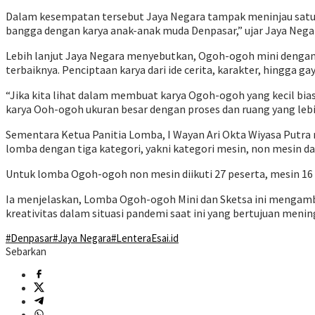
Dalam kesempatan tersebut Jaya Negara tampak meninjau satu pe
bangga dengan karya anak-anak muda Denpasar,” ujar Jaya Nega
Lebih lanjut Jaya Negara menyebutkan, Ogoh-ogoh mini dengan k
terbaiknya. Penciptaan karya dari ide cerita, karakter, hingga g
“Jika kita lihat dalam membuat karya Ogoh-ogoh yang kecil bi
karya Ooh-ogoh ukuran besar dengan proses dan ruang yang lebi
Sementara Ketua Panitia Lomba, I Wayan Ari Okta Wiyasa Putra 
lomba dengan tiga kategori, yakni kategori mesin, non mesin da
Untuk lomba Ogoh-ogoh non mesin diikuti 27 peserta, mesin 16 
Ia menjelaskan, Lomba Ogoh-ogoh Mini dan Sketsa ini mengambil
kreativitas dalam situasi pandemi saat ini yang bertujuan me
#Denpasar
#Jaya Negara
#LenteraEsai.id
Sebarkan