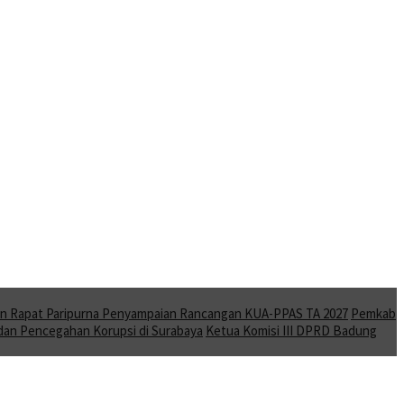
 Rapat Paripurna Penyampaian Rancangan KUA-PPAS TA 2027
Pemkab
 dan Pencegahan Korupsi di Surabaya
Ketua Komisi III DPRD Badung