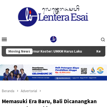
Loncat
ke
konten
Menu
Mobile
n, Gubernur Koster: UMKM Harus Laku
Moving News
Ketua DPRD Badung
Beranda
Advertorial
Memasuki Era Baru, Bali Dicanangkan