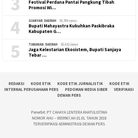
3
Festival Perdana Pantai Pangkung Tibah
Promosi Wi…
4
GIANYAR
,
DAERAH
50,789 views
Bupati Mahayastra Kukuhkan Paskibraka
Kabupaten G…
5
TABANAN
,
DAERAH
50,432 views
Jaga Kelestarian Ekosistem, Bupati Sanjaya
Tebar …
REDAKSI
KODE ETIK
KODE ETIK JURNALISTIK
KODE ETIK
INTERNAL PERUSAHAAN PERS
PEDOMAN MEDIA SIBER
VERIFIKASI
DEWAN PERS
Penerbit: PT CAHAYA LENTERA KHATULISTIWA
NOMOR AHU – 0059967.AH.01.01. TAHUN 2018
TERVERIFIKASI ADMINISTRASI DEWAN PERS