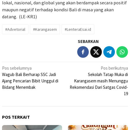
lokal, nasional, dan global yang akan berdampak secara positif
maupun negatif terhadap kondisi Bali di masa yang akan
datang. (LE-KR1)
#Advetorial
#Karangasem
#LenteraEsai.id
SEBARKAN
Navigasi
Pos sebelumnya
Pos berikutnya
Wagub Bali Berharap SSC Jadi
Sekolah Tatap Muka di
pos
Ajang Pencarian Bibit Unggul di
Karangasem masih Menunggu
Bidang Menembak
Rekomendasi Dari Satgas Covid-
19
POS TERKAIT