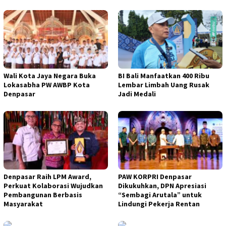
Wali Kota Jaya Negara Buka
BI Bali Manfaatkan 400 Ribu
Lokasabha PW AWBP Kota
Lembar Limbah Uang Rusak
Denpasar
Jadi Medali
Denpasar Raih LPM Award,
PAW KORPRI Denpasar
Perkuat Kolaborasi Wujudkan
Dikukuhkan, DPN Apresiasi
Pembangunan Berbasis
“Sembagi Arutala” untuk
Masyarakat
Lindungi Pekerja Rentan