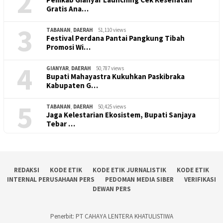
2
Gratis Ana…
3
TABANAN
,
DAERAH
51,110 views
Festival Perdana Pantai Pangkung Tibah
Promosi Wi…
4
GIANYAR
,
DAERAH
50,787 views
Bupati Mahayastra Kukuhkan Paskibraka
Kabupaten G…
5
TABANAN
,
DAERAH
50,425 views
Jaga Kelestarian Ekosistem, Bupati Sanjaya
Tebar …
REDAKSI
KODE ETIK
KODE ETIK JURNALISTIK
KODE ETIK
INTERNAL PERUSAHAAN PERS
PEDOMAN MEDIA SIBER
VERIFIKASI
DEWAN PERS
Penerbit: PT CAHAYA LENTERA KHATULISTIWA