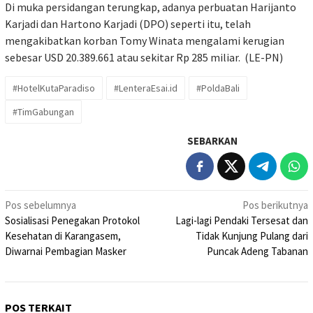
Di muka persidangan terungkap, adanya perbuatan Harijanto
Karjadi dan Hartono Karjadi (DPO) seperti itu, telah
mengakibatkan korban Tomy Winata mengalami kerugian
sebesar USD 20.389.661 atau sekitar Rp 285 miliar. (LE-PN)
#HotelKutaParadiso
#LenteraEsai.id
#PoldaBali
#TimGabungan
SEBARKAN
Navigasi
Pos sebelumnya
Pos berikutnya
Sosialisasi Penegakan Protokol
Lagi-lagi Pendaki Tersesat dan
pos
Kesehatan di Karangasem,
Tidak Kunjung Pulang dari
Diwarnai Pembagian Masker
Puncak Adeng Tabanan
POS TERKAIT