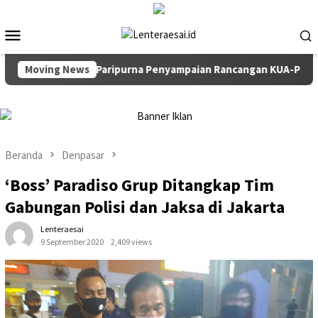
Loncat
ke
Menu
konten
Mobile
mpin Rapat Paripurna Penyampaian Rancangan KUA-PPAS TA 202
Moving News
Beranda
Denpasar
‘Boss’ Paradiso Grup Ditangkap Tim
Gabungan Polisi dan Jaksa di Jakarta
Lenteraesai
9 September 2020
2,409 views