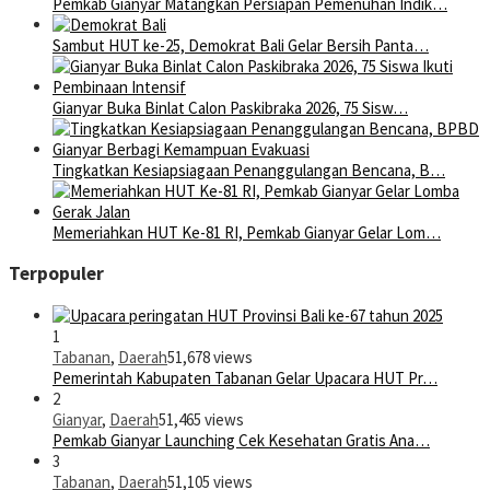
Pemkab Gianyar Matangkan Persiapan Pemenuhan Indik…
Sambut HUT ke-25, Demokrat Bali Gelar Bersih Panta…
Gianyar Buka Binlat Calon Paskibraka 2026, 75 Sisw…
Tingkatkan Kesiapsiagaan Penanggulangan Bencana, B…
Memeriahkan HUT Ke-81 RI, Pemkab Gianyar Gelar Lom…
Terpopuler
1
Tabanan
,
Daerah
51,678 views
Pemerintah Kabupaten Tabanan Gelar Upacara HUT Pr…
2
Gianyar
,
Daerah
51,465 views
Pemkab Gianyar Launching Cek Kesehatan Gratis Ana…
3
Tabanan
,
Daerah
51,105 views