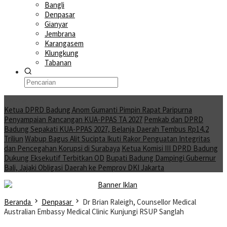
Bangli
Denpasar
Gianyar
Jembrana
Karangasem
Klungkung
Tabanan
Moving News
Ketua DPRD Badung Anom Gumanti Pimpin Rapat Paripurna
Penyampaian Rancangan KUA-PPAS TA 2027
Pemkab dan DPRD
Badung Sepakati KUA-PPAS 2027, Belanja Daerah Tembus Rp14,2
Triliun
Wabup Bagus Alit Sucipta Ikuti Rakor Penguatan Integritas
dan Pencegahan Korupsi di Surabaya
Ketua Komisi III DPRD Badung
Dukung Eksekutif Terbitkan OD
Bupati Badung Dampingi Gubernur
Bali, Jajaki Obligasi Daerah ke Pemprov DKI Jakarta
Beranda
Denpasar
Dr Brian Raleigh, Counsellor Medical
Australian Embassy Medical Clinic Kunjungi RSUP Sanglah