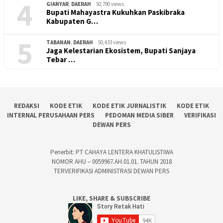
4
GIANYAR
,
DAERAH
50,790 views
Bupati Mahayastra Kukuhkan Paskibraka
Kabupaten G…
5
TABANAN
,
DAERAH
50,433 views
Jaga Kelestarian Ekosistem, Bupati Sanjaya
Tebar …
REDAKSI
KODE ETIK
KODE ETIK JURNALISTIK
KODE ETIK
INTERNAL PERUSAHAAN PERS
PEDOMAN MEDIA SIBER
VERIFIKASI
DEWAN PERS
Penerbit: PT CAHAYA LENTERA KHATULISTIWA
NOMOR AHU – 0059967.AH.01.01. TAHUN 2018
TERVERIFIKASI ADMINISTRASI DEWAN PERS
LIKE, SHARE & SUBSCRIBE