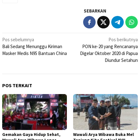
SEBARKAN
Navigasi
Pos sebelumnya
Pos berikutnya
Bali Sedang Menunggu Kiriman
PON ke-20 yang Rencananya
pos
Masker Medis N95 Bantuan China
Digelar Oktober 2020 di Papua
Diundur Setahun
POS TERKAIT
Gemakan Gaya Hidup Sehat,
Wawali Arya Wibawa Buka Mel