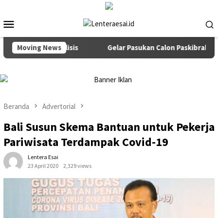
Loncat
ke
Menu
konten
Mobile
ejuang Dialisis
Moving News
Gelar Pasukan Calon Paskibraka dan Pas
Beranda
Advertorial
Bali Susun Skema Bantuan untuk Pekerja
Pariwisata Terdampak Covid-19
Lentera Esai
23 April 2020
2,329 views