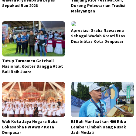
Wawali Arya Wibawa Lepas
Tanjung Kite Festival XVII,
Sepakad Run 2026
Dorong Pelestarian Tradisi
Melayangan
Apresiasi Graha Nawasena
Sebagai Wadah Kreatifitas
Disabilitas Kota Denpasar
Tutup Turnamen Gateball
Nasional, Koster Bangga Atlet
Bali Raih Juara
Wali Kota Jaya Negara Buka
BI Bali Manfaatkan 400 Ribu
Lokasabha PW AWBP Kota
Lembar Limbah Uang Rusak
Denpasar
Jadi Medali