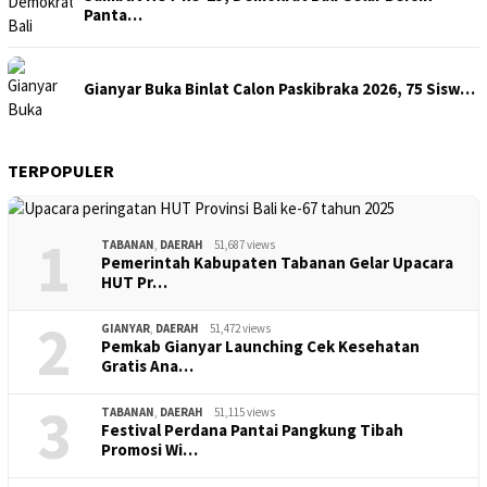
Panta…
Gianyar Buka Binlat Calon Paskibraka 2026, 75 Sisw…
TERPOPULER
1
TABANAN
,
DAERAH
51,687 views
Pemerintah Kabupaten Tabanan Gelar Upacara
HUT Pr…
2
GIANYAR
,
DAERAH
51,472 views
Pemkab Gianyar Launching Cek Kesehatan
Gratis Ana…
3
TABANAN
,
DAERAH
51,115 views
Festival Perdana Pantai Pangkung Tibah
Promosi Wi…