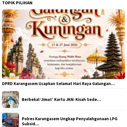
TOPIK PILIHAN
DPRD Karangasem Ucapkan Selamat Hari Raya Galungan…
Berbekal ‘Jimat’ Kartu JKN: Kisah Sede…
Polres Karangasem Ungkap Penyalahgunaan LPG
Subsid…