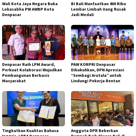
Wali Kota Jaya Negara Buka
BI Bali Manfaatkan 400 Ribu
Lokasabha PW AWBP Kota
Lembar Limbah Uang Rusak
Denpasar
Jadi Medali
Denpasar Raih LPM Award,
PAW KORPRI Denpasar
Perkuat Kolaborasi Wujudkan
Dikukuhkan, DPN Apresiasi
Pembangunan Berbasis
“Sembagi Arutala” untuk
Masyarakat
Lindungi Pekerja Rentan
Tingkatkan Kualitas Bahasa
Anggota DPR Beberkan
Inggris, LPBA Denpasar
Dampak Baik Aksara Bali di