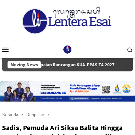
Loncat
ke
konten
Menu
Mobile
ampaian Rancangan KUA-PPAS TA 2027
Moving News
Pemkab dan DPRD B
Beranda
Denpasar
Sadis, Pemuda Ari Siksa Balita Hingga