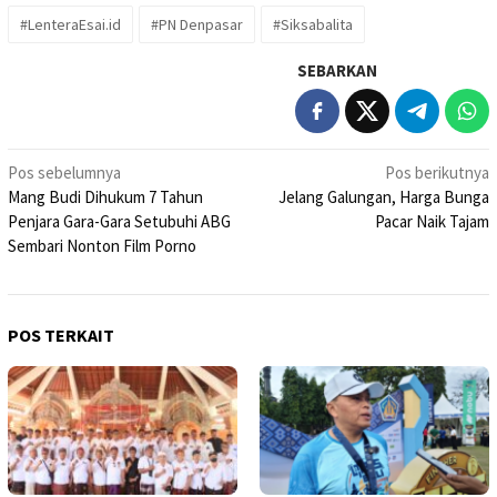
#LenteraEsai.id
#PN Denpasar
#Siksabalita
SEBARKAN
Navigasi
Pos sebelumnya
Pos berikutnya
Mang Budi Dihukum 7 Tahun
Jelang Galungan, Harga Bunga
pos
Penjara Gara-Gara Setubuhi ABG
Pacar Naik Tajam
Sembari Nonton Film Porno
POS TERKAIT