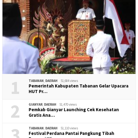
1
TABANAN
,
DAERAH
51,684 views
Pemerintah Kabupaten Tabanan Gelar Upacara
HUT Pr…
2
GIANYAR
,
DAERAH
51,470 views
Pemkab Gianyar Launching Cek Kesehatan
Gratis Ana…
3
TABANAN
,
DAERAH
51,110 views
Festival Perdana Pantai Pangkung Tibah