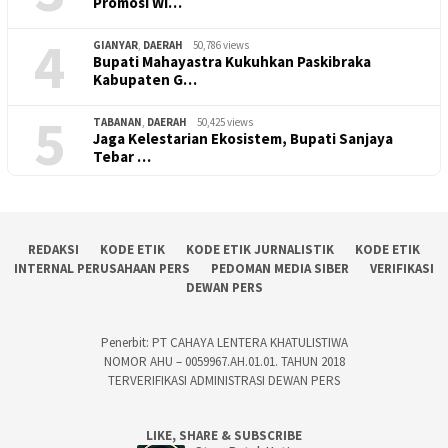
Promosi Wi…
4
GIANYAR
,
DAERAH
50,786 views
Bupati Mahayastra Kukuhkan Paskibraka
Kabupaten G…
5
TABANAN
,
DAERAH
50,425 views
Jaga Kelestarian Ekosistem, Bupati Sanjaya
Tebar …
REDAKSI
KODE ETIK
KODE ETIK JURNALISTIK
KODE ETIK
INTERNAL PERUSAHAAN PERS
PEDOMAN MEDIA SIBER
VERIFIKASI
DEWAN PERS
Penerbit: PT CAHAYA LENTERA KHATULISTIWA
NOMOR AHU – 0059967.AH.01.01. TAHUN 2018
TERVERIFIKASI ADMINISTRASI DEWAN PERS
LIKE, SHARE & SUBSCRIBE