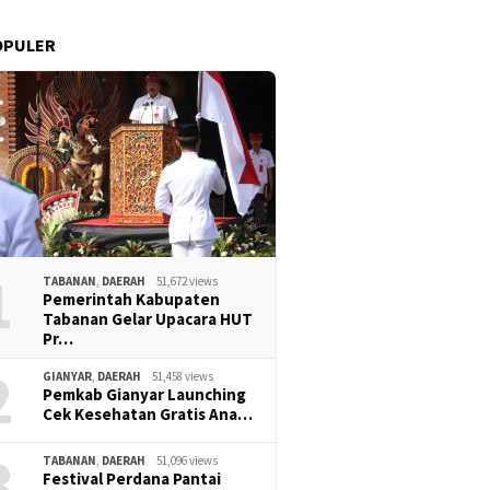
OPULER
1
TABANAN
,
DAERAH
51,672 views
Pemerintah Kabupaten
Tabanan Gelar Upacara HUT
Pr…
2
GIANYAR
,
DAERAH
51,458 views
Pemkab Gianyar Launching
Cek Kesehatan Gratis Ana…
3
TABANAN
,
DAERAH
51,096 views
Festival Perdana Pantai