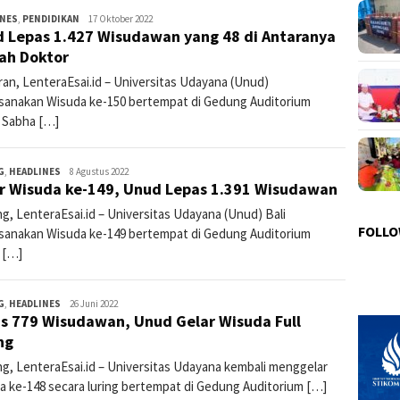
INES
,
PENDIDIKAN
lenteraesai
17 Oktober 2022
 Lepas 1.427 Wisudawan yang 48 di Antaranya
ah Doktor
ran, LenteraEsai.id – Universitas Udayana (Unud)
sanakan Wisuda ke-150 bertempat di Gedung Auditorium
 Sabha […]
G
,
HEADLINES
lentera3
8 Agustus 2022
r Wisuda ke-149, Unud Lepas 1.391 Wisudawan
g, LenteraEsai.id – Universitas Udayana (Unud) Bali
FOLLO
sanakan Wisuda ke-149 bertempat di Gedung Auditorium
 […]
G
,
HEADLINES
lentera3
26 Juni 2022
s 779 Wisudawan, Unud Gelar Wisuda Full
ng
g, LenteraEsai.id – Universitas Udayana kembali menggelar
a ke-148 secara luring bertempat di Gedung Auditorium […]