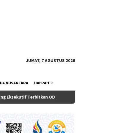
tutup
JUMAT, 7 AGUSTUS 2026
PA NUSANTARA
DAERAH
f Terbitkan OD
Bupati Badung Dampingi Gubernur Bali, Ja