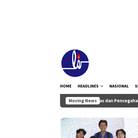
Loncat
tutup
ke
konten
HOME
HEADLINES
NASIONAL
S
pta Ikuti Rakor Penguatan Integritas dan Pencegahan Korupsi di
Moving News