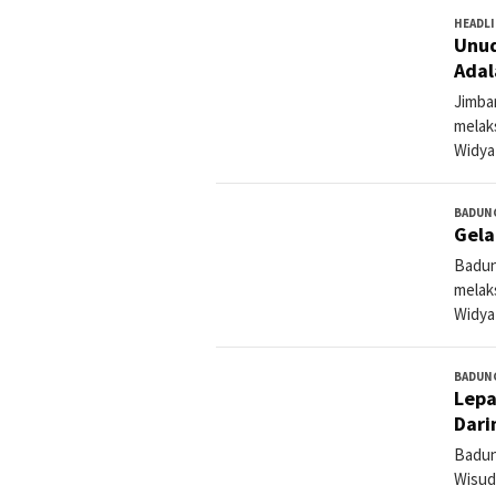
HEADL
Unud
Adal
Jimba
melak
Widya
BADUN
Gela
Badun
melak
Widya
BADUN
Lepa
Dari
Badun
Wisud