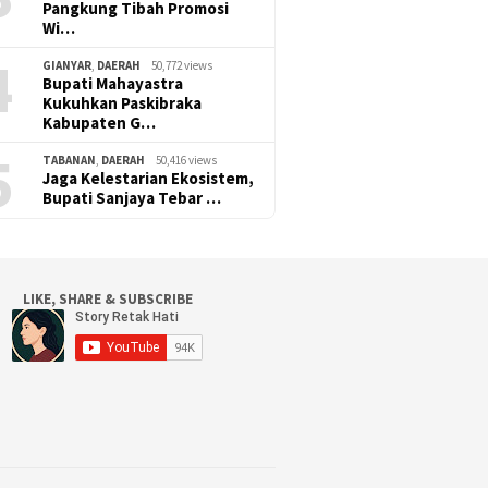
Pangkung Tibah Promosi
Wi…
4
GIANYAR
,
DAERAH
50,772 views
Bupati Mahayastra
Kukuhkan Paskibraka
Kabupaten G…
5
TABANAN
,
DAERAH
50,416 views
Jaga Kelestarian Ekosistem,
Bupati Sanjaya Tebar …
LIKE, SHARE & SUBSCRIBE