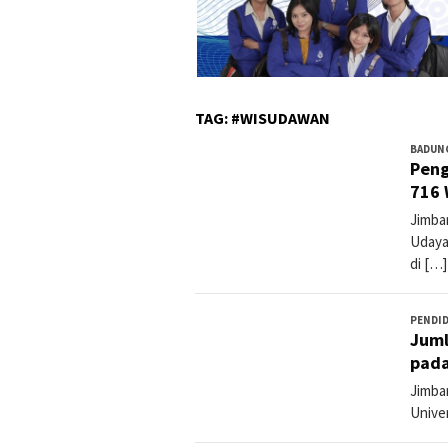
TAG:
#WISUDAWAN
BADUN
Peng
716
Jimbar
Udaya
di […]
PENDI
Juml
pada
Jimbar
Unive