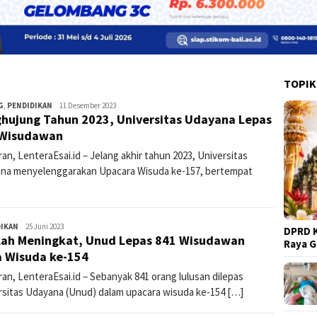
TOPIK
G
,
PENDIDIKAN
lentera3
11 Desember 2023
hujung Tahun 2023, Universitas Udayana Lepas
 Wisudawan
an, LenteraEsai.id – Jelang akhir tahun 2023, Universitas
na menyelenggarakan Upacara Wisuda ke-157, bertempat
DIKAN
lenteraesai
25 Juni 2023
DPRD K
ah Meningkat, Unud Lepas 841 Wisudawan
Raya 
 Wisuda ke-154
an, LenteraEsai.id – Sebanyak 841 orang lulusan dilepas
rsitas Udayana (Unud) dalam upacara wisuda ke-154 […]