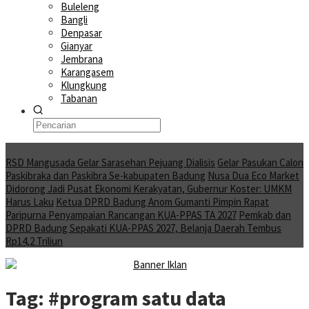
Buleleng
Bangli
Denpasar
Gianyar
Jembrana
Karangasem
Klungkung
Tabanan
Moving News
RSD Mangusada Gelar Sarasehan Pejuang Dialisis
Gelar Pasukan Calon
Paskibraka dan Paskibra Se-kabupaten Badung
Nusa Dua Eco Market
Didorong Jadi Pusat Ekonomi Kerakyatan, Gubernur Koster: UMKM
Harus Laku
Ketua DPRD Badung Anom Gumanti Pimpin Rapat
Paripurna Penyampaian Rancangan KUA-PPAS TA 2027
Pemkab dan
DPRD Badung Sepakati KUA-PPAS 2027, Belanja Daerah Tembus
Rp14,2 Triliun
Tag:
#program satu data