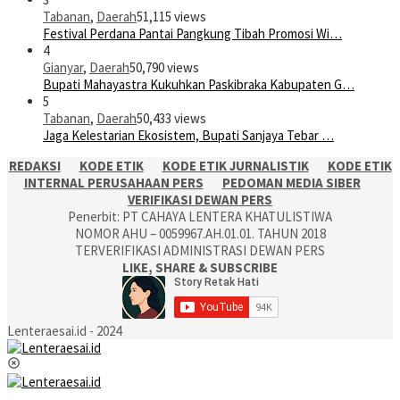
Tabanan
,
Daerah
51,115 views
Festival Perdana Pantai Pangkung Tibah Promosi Wi…
4
Gianyar
,
Daerah
50,790 views
Bupati Mahayastra Kukuhkan Paskibraka Kabupaten G…
5
Tabanan
,
Daerah
50,433 views
Jaga Kelestarian Ekosistem, Bupati Sanjaya Tebar …
REDAKSI
KODE ETIK
KODE ETIK JURNALISTIK
KODE ETIK
INTERNAL PERUSAHAAN PERS
PEDOMAN MEDIA SIBER
VERIFIKASI DEWAN PERS
Penerbit: PT CAHAYA LENTERA KHATULISTIWA
NOMOR AHU – 0059967.AH.01.01. TAHUN 2018
TERVERIFIKASI ADMINISTRASI DEWAN PERS
LIKE, SHARE & SUBSCRIBE
Lenteraesai.id - 2024