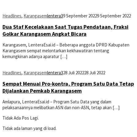
Headlines
,
Karangasem
lentera3
9 September 2022
9 September 2022
Dua Staf Kecelakaan Saat Tugas Pendataan, Fraksi
Golkar Karangasem Angkat Bicara
Karangasem, LenteraEsai.id – Beberapa anggota DPRD Kabupaten
Karangasem sempat melontarkan kekhawatiran tentang
kemungkinan adanya aparatur […]
Headlines
,
Karangasem
lentera3
28 Juli 2022
28 Juli 2022
Sempat Menuai Pro-kontra, Program Satu Data Tetap
Dijalankan Pemkab Karangasem
Amlapura, LenteraEsai.id – Program Satu Data yang dalam
pelaksanaannya melibatkan ASN dan non-ASN, tetap akan […]
Tidak Ada Pos Lagi.
Tidak ada laman yang di load.