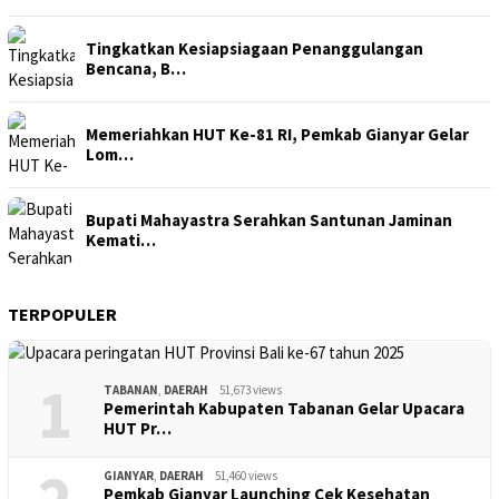
Tingkatkan Kesiapsiagaan Penanggulangan
Bencana, B…
Memeriahkan HUT Ke-81 RI, Pemkab Gianyar Gelar
Lom…
Bupati Mahayastra Serahkan Santunan Jaminan
Kemati…
TERPOPULER
1
TABANAN
,
DAERAH
51,673 views
Pemerintah Kabupaten Tabanan Gelar Upacara
HUT Pr…
GIANYAR
,
DAERAH
51,460 views
Pemkab Gianyar Launching Cek Kesehatan