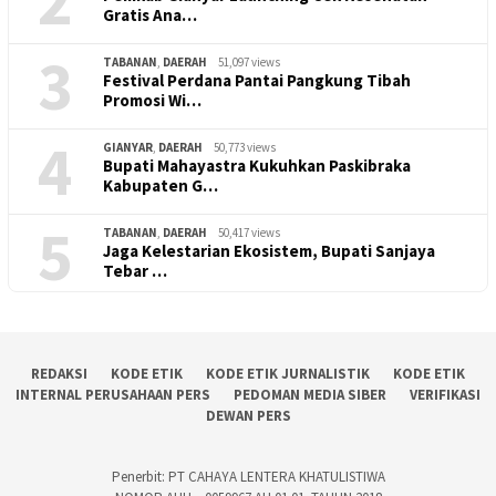
2
Gratis Ana…
3
TABANAN
,
DAERAH
51,097 views
Festival Perdana Pantai Pangkung Tibah
Promosi Wi…
4
GIANYAR
,
DAERAH
50,773 views
Bupati Mahayastra Kukuhkan Paskibraka
Kabupaten G…
5
TABANAN
,
DAERAH
50,417 views
Jaga Kelestarian Ekosistem, Bupati Sanjaya
Tebar …
REDAKSI
KODE ETIK
KODE ETIK JURNALISTIK
KODE ETIK
INTERNAL PERUSAHAAN PERS
PEDOMAN MEDIA SIBER
VERIFIKASI
DEWAN PERS
Penerbit: PT CAHAYA LENTERA KHATULISTIWA