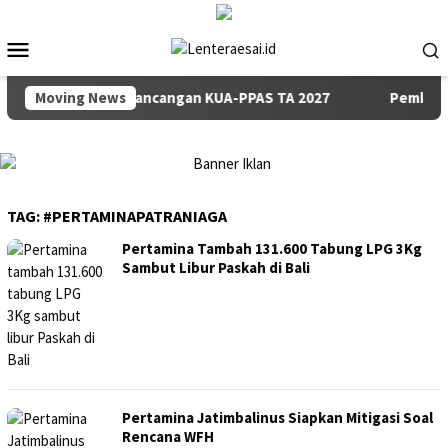
Loncat
ke
Menu
konten
Mobile
Penyampaian Rancangan KUA-PPAS TA 2027
Moving News
Pemkab dan D
TAG:
#PERTAMINAPATRANIAGA
Pertamina Tambah 131.600 Tabung LPG 3Kg
Sambut Libur Paskah di Bali
Pertamina Jatimbalinus Siapkan Mitigasi Soal
Rencana WFH